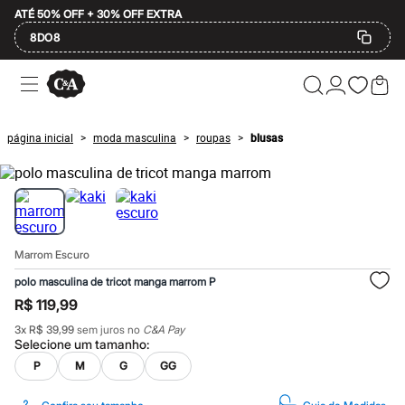
ATÉ 50% OFF + 30% OFF EXTRA
8DO8
Ofertas
Compre por Departamento
Feminino
Masculino
página inicial
moda masculina
roupas
blusas
>
>
>
Infantil
Calçados
Mindse7
Plus Size
Até 20% off
Até 40% off
Até 60% off
Marrom Escuro
A partir de 60% off
Feminino
polo masculina de tricot manga marrom P
Em alta
R$ 119,99
Inverno
Alfaiataria
3
x
R$ 39,99
sem juros no
C&A Pay
Novidades
Selecione um
tamanho
:
Roupas
P
M
G
GG
Blusas e Camisetas
Básicos