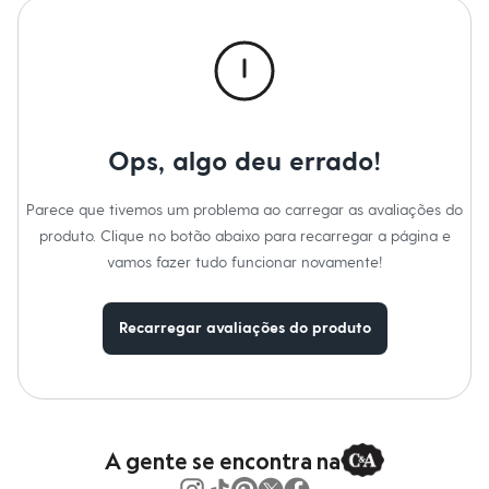
Moda esportiva
Informacoes gerais:
Shorts e Saias
Material
:
100% algodão
Vestidos
Cor
:
Marrom
Masculino
Marcas
:
Angelo Lítrico
Em alta
Dia dos Pais
Inverno
Novidades
Ops, algo deu errado!
Roupas
Bermudas
Camisas
Parece que tivemos um problema ao carregar as avaliações do
Calças
produto. Clique no botão abaixo para recarregar a página e
Camisetas e Regatas
Casacos e Jaquetas
vamos fazer tudo funcionar novamente!
Jeans
Polos
Acessórios
Recarregar avaliações do produto
Bolsas e Mochilas
Chapéus e Bonés
Cintos
Carteiras
Óculos
Relógios
A gente se encontra na
Calçados
Botas