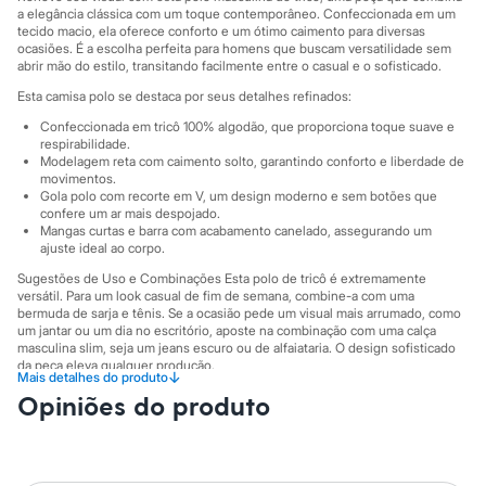
Sawary
a elegância clássica com um toque contemporâneo. Confeccionada em um
Yessica
tecido macio, ela oferece conforto e um ótimo caimento para diversas
Moda esportiva
ocasiões. É a escolha perfeita para homens que buscam versatilidade sem
Acessórios
abrir mão do estilo, transitando facilmente entre o casual e o sofisticado.
Blusas
Esta camisa polo se destaca por seus detalhes refinados:
Calçados
Leggings
Confeccionada em tricô 100% algodão, que proporciona toque suave e
Shorts e Bermudas
respirabilidade.
Tops
Modelagem reta com caimento solto, garantindo conforto e liberdade de
Moda íntima
movimentos.
Gola polo com recorte em V, um design moderno e sem botões que
Calcinhas
confere um ar mais despojado.
Cintas e Modeladores
Mangas curtas e barra com acabamento canelado, assegurando um
Meias
ajuste ideal ao corpo.
Pijamas
Sutiãs e Tops
Sugestões de Uso e Combinações Esta polo de tricô é extremamente
Moda praia
versátil. Para um look casual de fim de semana, combine-a com uma
bermuda de sarja e tênis. Se a ocasião pede um visual mais arrumado, como
Biquínis
um jantar ou um dia no escritório, aposte na combinação com uma calça
Maiôs
masculina slim, seja um jeans escuro ou de alfaiataria. O design sofisticado
Saídas de praia
da peça eleva qualquer produção.
Personagens
↓
Mais detalhes do produto
Plus size
A gente se encontra na C&A! ❤
Opiniões do produto
Blusas e Camisetas
Calças
A Modelo veste tamanho M.
Suas medidas são:
Casacos e Jaquetas
Altura: 192cm / Cintura: 90cm / Quadril: 104cm.
Jeans