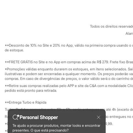
Sobre a C&A
Cartão C&A
Sandálias
Sobre o cartã
Fornecedores
Tênis
Diversão
Termos e condições
C&A&VC
Conheça o pr
Marcas
Política de privacidade
Baby Club
Todos os direitos reserva
Trabalhe conosco
C&A Pay
Fifteen
Sobre o C&A P
Alam
Miss Fifteen
Sustentabilidade
Solicite seu ca
Palomino
Mapa do site
**Desconto de 10% no Site e 20% no App, válido na primeira compra usando o 
Moda íntima
Governança
Investidores
de estoque.
Calcinhas
Ouvidoria / Rel
Cuecas
Sala de imprensa
Educação fina
**FRETE GRÁTIS no Site e no App em compras acima de R$ 279. Frete fixo Brasi
Meias
Privacidade
Pijamas
Sustentabilida
*Promoções válidas enquanto durarem os estoques, em itens selecionados. Sa
Configuração de cookies
Moda praia
ilustrativas e podem ser encerradas a qualquer momento. Os preços poderão var
Biquínis e Maiôs
Minha privacidade
compras. Em caso de divergências de preços, o valor válido será o do carrinho 
Blusas de proteção
**Retire suas compras realizadas pelo APP e site da C&A com a modalidade Clique
Sungas
pedido está pronto para retirada.
Personagens
Bluey
**Entrega Turbo e Rápida
Disney
Turbo: Pedidos aprovados entre 10h e 17h, serão entregues em até 4h (exceto d
Hello Kitty
Homem Aranha
Personal Shopper
Rápida: Pedidos com os pagamentos aprovados até as 10h, serão entregues no 
Minecraft
*O valor do frete para o turbo é R$ 24,99 e para a rápida é R$ 14,99.
Te ajudo a procurar produtos, montar looks e encontrar
Naruto
Formas de pagamento
presentes. O que está precisando?
*Essa condição ainda não estará disponível em todas as lojas.
Patrulha Canina