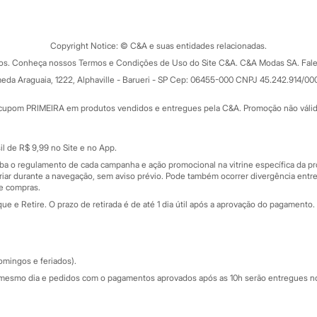
Tipos de serviços
o C&A
Clique e retire
Trocas e devoluções
ograma
Copyright Notice: © C&A e suas entidades relacionadas.
Formas de pagamento
dos. Conheça nossos Termos e Condições de Uso do Site C&A. C&A Modas SA. Fale
Todas as vantagens
ay
eda Araguaia, 1222, Alphaville - Barueri - SP Cep: 06455-000 CNPJ 45.242.914/00
Minha C&A
rtão
Cupons de desconto
cupom PRIMEIRA em produtos vendidos e entregues pela C&A. Promoção não válida p
Cartão presente
atórios
Sobre o cartão presente
nceira
l de R$ 9,99 no Site e no App.
de
iba o regulamento de cada campanha e ação promocional na vitrine específica da
iar durante a navegação, sem aviso prévio. Pode também ocorrer divergência entre
de compras.
 e Retire. O prazo de retirada é de até 1 dia útil após a aprovação do pagamento. 
omingos e feriados).
mesmo dia e pedidos com o pagamentos aprovados após as 10h serão entregues no 
Segurança e qualidade