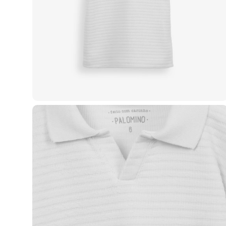
Casacos e Jaquetas
Jeans
Macacões
Saias
Shorts e Bermudas
Vestidos
Acessórios
Bolsas
Bonés e Chapéus
Bijoux
Cintos
Óculos
Relógios
Calçados
Botas
Chinelos
Rasteirinhas
Sandálias
Sapatilhas
Tênis
Marcas
City
Clock House
Mindset
Sawary