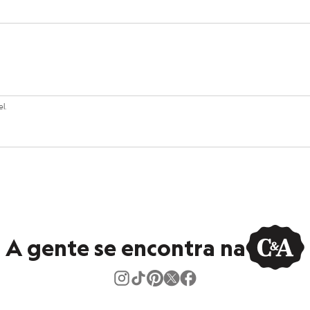
 C&A! ❤
s:
lgodão, 48% poliéster, 3% elastano
curta
l.
no
eca:
ratura máxima de 30ºC.
ejamento.
tambor.
A gente se encontra na
ral à sombra.
ratura baixa.
co.
do processo suave.