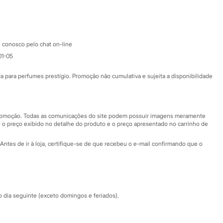
Google store
Apple store
Atendimento
 conosco pelo chat on-line
01-05
Ajuda
Fale conosco
ara perfumes prestígio. Promoção não cumulativa e sujeita a disponibilidade
Nossas lojas
Nossas lojas plus size
Central de ética
 promoção. Todas as comunicações do site podem possuir imagens meramente
 o preço exibido no detalhe do produto e o preço apresentado no carrinho de
Eventos
Antes de ir à loja, certifique-se de que recebeu o e-mail confirmando que o
Especial Dia dos Pais
dia seguinte (exceto domingos e feriados).