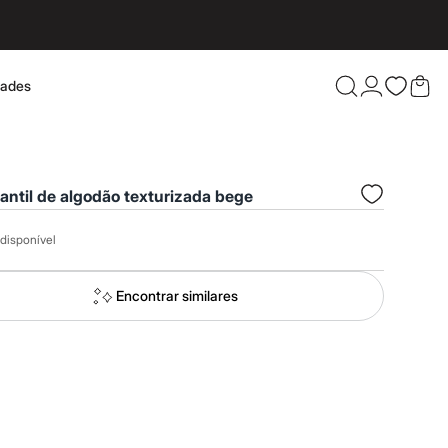
dades
Confira 
fantil de algodão texturizada bege
disponível
Encontrar similares