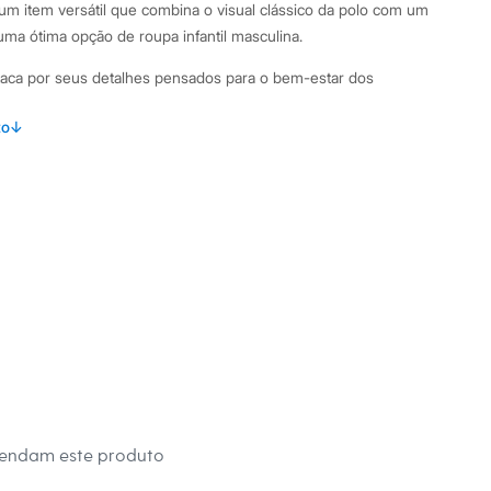
É um item versátil que combina o visual clássico da polo com um
a ótima opção de roupa infantil masculina.
estaca por seus detalhes pensados para o bem-estar dos
to
↓
ha texturizada de algodão, poliéster e elastano, que garante
de.
m decote em V, um detalhe que facilita na hora de vestir.
roporcionam liberdade de movimento para as atividades
se ajusta suavemente ao corpo, oferecendo um visual
el.
binações Para um look casual e arrumadinho, combine esta
 bermuda de sarja e tênis. Ela também fica ótima com calça
no parque ou uma festa de aniversário. É uma peça-chave no
sculino, transitando facilmente entre o casual e o mais
mendam este produto