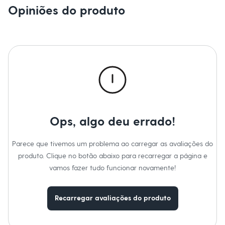
Sawary
Opiniões do produto
Yessica
Moda esportiva
Acessórios
Blusas
Calçados
Leggings
Shorts e Bermudas
Tops
Moda íntima
Calcinhas
Cintas e Modeladores
Meias
Ops, algo deu errado!
Pijamas
Sutiãs e Tops
Moda praia
Parece que tivemos um problema ao carregar as avaliações do
Biquínis
Maiôs
produto. Clique no botão abaixo para recarregar a página e
Saídas de praia
vamos fazer tudo funcionar novamente!
Personagens
Plus size
Blusas e Camisetas
Recarregar avaliações do produto
Calças
Casacos e Jaquetas
Jeans