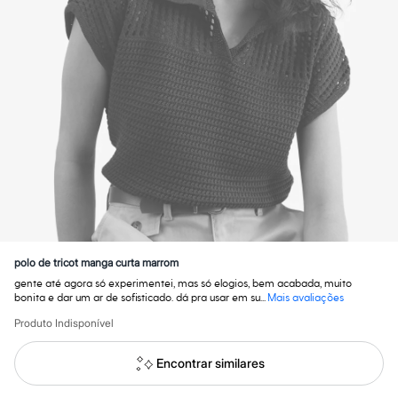
Calças
Casacos e Jaquetas
Jeans
Macacões
Saias
Shorts e Bermudas
Vestidos
Acessórios
Bolsas
Bonés e Chapéus
Bijoux
Cintos
Óculos
Relógios
Calçados
Botas
Chinelos
polo de tricot manga curta marrom
Rasteirinhas
gente até agora só experimentei, mas só elogios, bem acabada, muito
Sandálias
bonita e dar um ar de sofisticado. dá pra usar em su...
Mais avaliações
Sapatilhas
Tênis
Produto Indisponível
Marcas
City
Encontrar similares
Clock House
Mindset