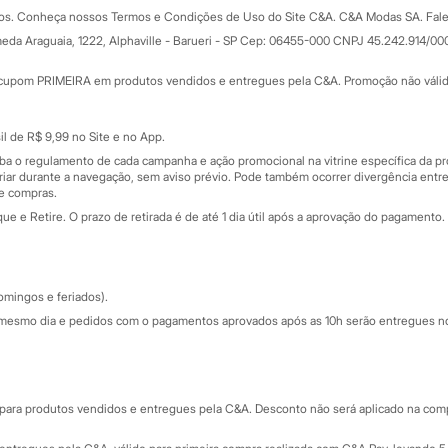
Formas de pagamento
dos. Conheça nossos Termos e Condições de Uso do Site C&A. C&A Modas SA. Fale
Todas as vantagens
ay
eda Araguaia, 1222, Alphaville - Barueri - SP Cep: 06455-000 CNPJ 45.242.914/00
Minha C&A
rtão
Cupons de desconto
cupom PRIMEIRA em produtos vendidos e entregues pela C&A. Promoção não válida p
Cartão presente
atórios
Sobre o cartão presente
nceira
l de R$ 9,99 no Site e no App.
de
iba o regulamento de cada campanha e ação promocional na vitrine específica da
iar durante a navegação, sem aviso prévio. Pode também ocorrer divergência entre
de compras.
 e Retire. O prazo de retirada é de até 1 dia útil após a aprovação do pagamento. 
omingos e feriados).
mesmo dia e pedidos com o pagamentos aprovados após as 10h serão entregues no 
Segurança e qualidade
ara produtos vendidos e entregues pela C&A. Desconto não será aplicado na compr