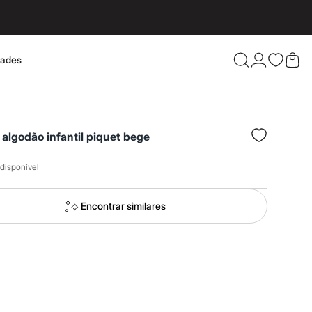
dades
Confira 
 algodão infantil piquet bege
disponível
Encontrar similares