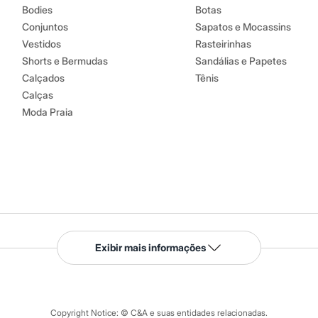
Bodies
Botas
Conjuntos
Sapatos e Mocassins
Vestidos
Rasteirinhas
Shorts e Bermudas
Sandálias e Papetes
Calçados
Tênis
Calças
Moda Praia
Serviços
Exibir mais informações
Tipos de serviços
o C&A
Clique e retire
Trocas e devoluções
ograma
Copyright Notice: © C&A e suas entidades relacionadas.