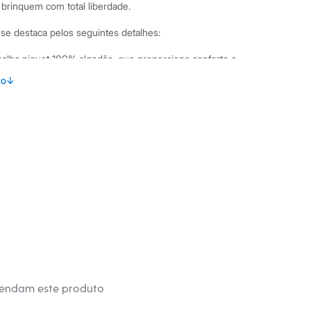
 brinquem com total liberdade.
l se destaca pelos seguintes detalhes:
lha piquet 100% algodão, que proporciona conforto e
to
↓
nto reto, garantindo liberdade de movimentos.
m vista em V, um detalhe que facilita na hora de vestir.
 para o clima brasileiro e para usar sob um casaco infantil.
inações Para um visual casual, combine esta blusa infantil
a e tênis. Para ocasiões especiais, como festas de família, a
 calça infantil e um sapatênis, criando um look mais arrumado.
sátil que se adapta a diferentes momentos do dia a dia.
 C&A! ❤
s:
 algodão
mendam este produto