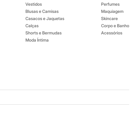
Vestidos
Perfumes
Blusas e Camisas
Maquiagem
Casacos e Jaquetas
Skincare
Calças
Corpo e Banho
Shorts e Bermudas
Acessórios
Moda Íntima
Baixe o app
Google store
Apple store