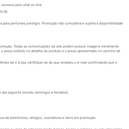
Atendimento
 conosco pelo chat on-line
01-05
Ajuda
Fale conosco
ara perfumes prestígio. Promoção não cumulativa e sujeita a disponibilidade
Nossas lojas
Nossas lojas plus size
Central de ética
 promoção. Todas as comunicações do site podem possuir imagens meramente
 o preço exibido no detalhe do produto e o preço apresentado no carrinho de
Eventos
Antes de ir à loja, certifique-se de que recebeu o e-mail confirmando que o
Especial Dia dos Pais
dia seguinte (exceto domingos e feriados).
a de eletrônicos, relógios, cosméticos e itens em promoção.