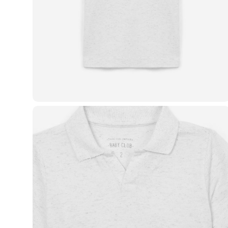
Casacos e Jaquetas
Jeans
Macacões
Saias
Shorts e Bermudas
Vestidos
Acessórios
Bolsas
Bonés e Chapéus
Bijoux
Cintos
Óculos
Relógios
Calçados
Botas
Chinelos
Rasteirinhas
Sandálias
Sapatilhas
Tênis
Marcas
City
Clock House
Mindset
Sawary