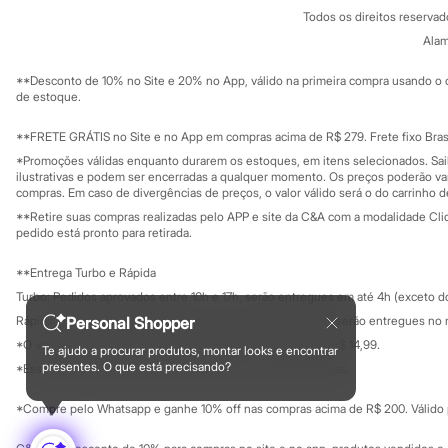
Política de privacidade
Sonic
Todos os direitos reserva
Trabalhe conosco
C&A Pay
Stitch
Sobre o C&A P
Alam
Sustentabilidade
Beleza
Solicite seu ca
Kits
Mapa do site
**Desconto de 10% no Site e 20% no App, válido na primeira compra usando o 
Perfumes árabes
Governança
Investidores
de estoque.
Novidades
Ouvidoria / Rel
Sala de imprensa
Cabelos
Educação fina
**FRETE GRÁTIS no Site e no App em compras acima de R$ 279. Frete fixo Brasi
Condicionador
Privacidade
Escovas e Pentes
Sustentabilida
*Promoções válidas enquanto durarem os estoques, em itens selecionados. Sa
Configuração de cookies
Finalizadores
ilustrativas e podem ser encerradas a qualquer momento. Os preços poderão var
Minha privacidade
compras. Em caso de divergências de preços, o valor válido será o do carrinho 
Shampoo
Tratamento
**Retire suas compras realizadas pelo APP e site da C&A com a modalidade Clique
Cuidados com o corpo
pedido está pronto para retirada.
Hidratante
Protetor solar
**Entrega Turbo e Rápida
Tratamento
Turbo: Pedidos aprovados entre 10h e 17h, serão entregues em até 4h (exceto d
Cuidados com o rosto
Esfoliante
Personal Shopper
Rápida: Pedidos com os pagamentos aprovados até as 10h, serão entregues no 
Hidratante
*O valor do frete para o turbo é R$ 24,99 e para a rápida é R$ 14,99.
Te ajudo a procurar produtos, montar looks e encontrar
Protetor solar
Formas de pagamento
presentes. O que está precisando?
*Essa condição ainda não estará disponível em todas as lojas.
Tônicos
Maquiagens
*Compre pelo Whatsapp e ganhe 10% off nas compras acima de R$ 200. Válido p
Base
Batom