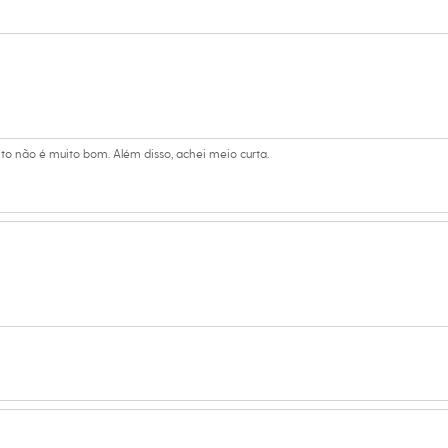
curta
Club
no
to não é muito bom. Além disso, achei meio curta.