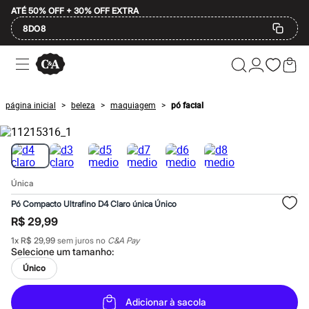
ATÉ 50% OFF + 30% OFF EXTRA
8DO8
Ofertas
Compre por Departamento
Feminino
Masculino
página inicial
beleza
maquiagem
pó facial
>
>
>
Infantil
Calçados
Plus Size
2 calçados por R$189
2 peças por R$199
3 lingeries por R$99
Única
3 itens de beleza por R$129
Até 20% off
Pó Compacto Ultrafino D4 Claro única Único
Até 40% off
R$ 29,99
Até 60% off
A partir de 60% off
1
x
R$ 29,99
sem juros no
C&A Pay
Feminino
Selecione um
tamanho
:
Em alta
Único
Inverno
Alfaiataria
Novidades
Adicionar à sacola