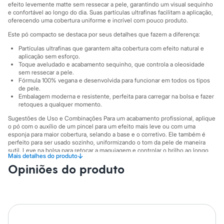
City
efeito levemente matte sem ressecar a pele, garantindo um visual sequinho
Clock House
e confortável ao longo do dia. Suas partículas ultrafinas facilitam a aplicação,
Mindset
oferecendo uma cobertura uniforme e incrível com pouco produto.
Sawary
Este pó compacto se destaca por seus detalhes que fazem a diferença:
Yessica
Moda esportiva
Partículas ultrafinas que garantem alta cobertura com efeito natural e
Acessórios
aplicação sem esforço.
Blusas
Toque aveludado e acabamento sequinho, que controla a oleosidade
sem ressecar a pele.
Calçados
Fórmula 100% vegana e desenvolvida para funcionar em todos os tipos
Leggings
de pele.
Shorts e Bermudas
Embalagem moderna e resistente, perfeita para carregar na bolsa e fazer
Tops
retoques a qualquer momento.
Moda íntima
Calcinhas
Sugestões de Uso e Combinações Para um acabamento profissional, aplique
o pó com o auxílio de um pincel para um efeito mais leve ou com uma
Cintas e Modeladores
esponja para maior cobertura, selando a base e o corretivo. Ele também é
Meias
perfeito para ser usado sozinho, uniformizando o tom da pele de maneira
Pijamas
sutil. Leve na bolsa para retocar a maquiagem e controlar o brilho ao longo
Sutiãs e Tops
↓
Mais detalhes do produto
do dia, mantendo sua pele sempre impecável.
Moda praia
Opiniões do produto
Biquínis
A gente se encontra na C&A! ❤
Maiôs
Informacoes gerais:
Saídas de praia
Personagens
Cor
:
Único
Plus size
Blusas e Camisetas