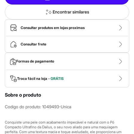
Roupas
Blusas e Camisetas
Básicos
Encontrar similares
Calças
Casacos e Jaquetas
Jeans
Consultar produtos em lojas proximas
Macacões
Saias
Shorts e Bermudas
Consultar frete
Vestidos
Acessórios
Bolsas
Formas de pagamento
Bonés e Chapéus
Bijoux
Cintos
Troca fácil na loja -
GRÁTIS
Óculos
Relógios
Calçados
Sobre o produto
Botas
Chinelos
Codigo do produto
:
1049493-Unica
Rasteirinhas
Sandálias
Sapatilhas
Conquiste uma pele com acabamento impecável e natural com o Pó
Tênis
Compacto Ultrafino da Dailus, o seu novo aliado para uma maquiagem
Marcas
perfeita. Com uma textura macia e toque aveludado, ele proporciona um