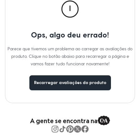
Calças
Casacos e Jaquetas
Jeans
Moda esportiva
Shorts e Saias
Vestidos
Ops, algo deu errado!
Masculino
Em alta
Dia dos Pais
Parece que tivemos um problema ao carregar as avaliações do
Inverno
produto. Clique no botão abaixo para recarregar a página e
Novidades
Roupas
vamos fazer tudo funcionar novamente!
Bermudas
Camisas
Calças
Recarregar avaliações do produto
Camisetas e Regatas
Casacos e Jaquetas
Jeans
Polos
Acessórios
Bolsas e Mochilas
A gente se encontra na
Chapéus e Bonés
Cintos
Carteiras
Óculos