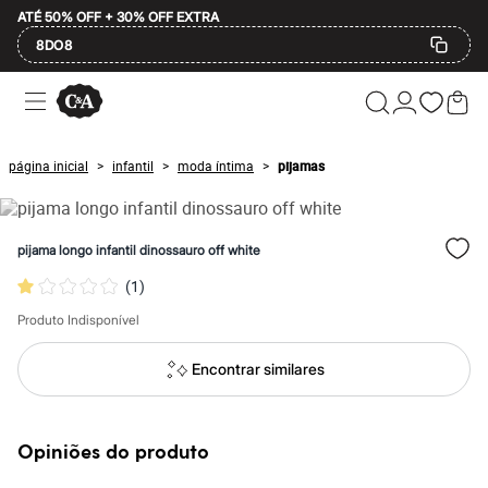
ATÉ 50% OFF + 30% OFF EXTRA
8DO8
Ofertas
Compre por Departamento
Feminino
Masculino
página inicial
infantil
moda íntima
pijamas
>
>
>
Infantil
Calçados
Mindse7
Plus Size
pijama longo infantil dinossauro off white
Até 20% off
Até 40% off
(
1
)
Até 60% off
A partir de 60% off
Produto Indisponível
Feminino
Em alta
Encontrar similares
Inverno
Alfaiataria
Novidades
Roupas
Opiniões do produto
Blusas e Camisetas
Básicos