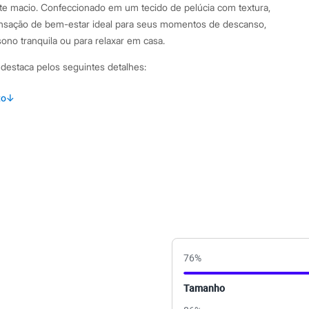
 macio. Confeccionado em um tecido de pelúcia com textura,
nsação de bem-estar ideal para seus momentos de descanso,
ono tranquila ou para relaxar em casa.
 destaca pelos seguintes detalhes:
ngas com decote V e acabamentos canelados nos punhos e na
to
↓
jogger com cós elástico e punhos canelados, garantindo um
ortável.
cido de pelúcia 100% poliéster, com um toque macio e textura
as, oferecendo um visual completo e prático para o inverno.
binações Este pijama longo é a companhia ideal para seus
o. Use-o para uma maratona de séries no sofá ou para uma
dias de temperatura baixa. Combine com meias quentinhas e
76
%
s para compor um look homewear completo, garantindo conforto
Tamanho