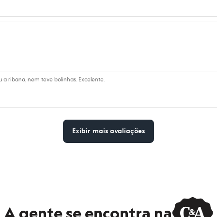
eratura mínima.
co.
úmido.
 a ribana, nem teve bolinhas. Excelente.
Exibir mais avaliações
A gente se encontra na