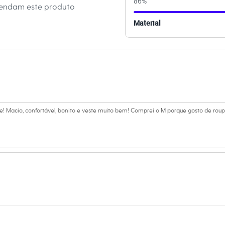
86
%
 C&A! ❤
mendam este produto
Material
amanho P.
Suas medidas são:
/ Busto: 86cm / Cintura: 63cm / Quadril: 94cm.
s:
poliéster
le! Macio, confortável, bonito e veste muito bem! Comprei o M porque gosto de roup
ino
eca:
ratura máxima de 30ºC.
dora.
al.