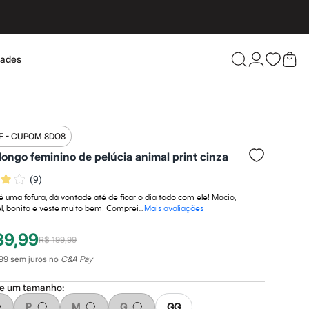
dades
Confira 
F - CUPOM 8DO8
longo feminino de pelúcia animal print cinza
(
9
)
 uma fofura, dá vontade até de ficar o dia todo com ele! Macio,
l, bonito e veste muito bem! Comprei...
Mais avaliações
39,99
R$ 199,99
99
sem juros no
C&A Pay
ne um
tamanho
:
P
M
G
GG