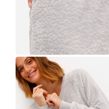
Yessica
Moda esportiva
Acessórios
Blusas
Calçados
Leggings
Shorts e Bermudas
Tops
Moda íntima
Calcinhas
Cintas e Modeladores
Meias
Pijamas
Sutiãs e Tops
Moda praia
Biquínis
Maiôs
Saídas de praia
Personagens
Plus size
Blusas e Camisetas
Calças
Casacos e Jaquetas
Jeans
Moda esportiva