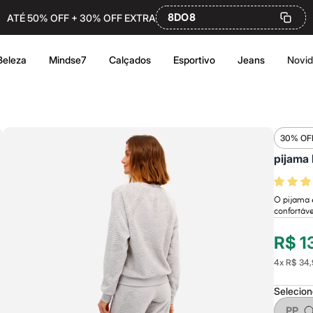
8DO8
ATÉ 50% OFF + 30% OFF EXTRA
Beleza
Mindse7
Calçados
Esportivo
Jeans
Novi
30% OF
pijama 
O pijama é
confortáve
R$ 1
4
x
R$ 34,
Selecio
PP