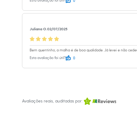
0
Esta avaliação foi útil?
Passar a temp
Sandálias
Não lavar a se
Tênis
Diversão
Não limpar a 
Marcas
Baby Club
Juliana O.
02/07/2025
Fifteen
Miss Fifteen
Palomino
Moda íntima
Bem quentinho, a malha é de boa qualidade. Já levei e não cedeu
Calcinhas
0
Esta avaliação foi útil?
Cuecas
Meias
Pijamas
Moda praia
Biquínis e Maiôs
Blusas de proteção
Sungas
Personagens
Avaliações reais, auditadas por:
Bluey
Disney
Hello Kitty
Homem Aranha
Minecraft
Naruto
Patrulha Canina