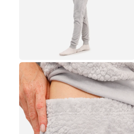
Casacos e Jaquetas
Jeans
Macacões
Saias
Shorts e Bermudas
Vestidos
Acessórios
Bolsas
Bonés e Chapéus
Bijoux
Cintos
Óculos
Relógios
Calçados
Botas
Chinelos
Rasteirinhas
Sandálias
Sapatilhas
Tênis
Marcas
City
Clock House
Mindset
Sawary