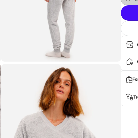
Fo
Tr