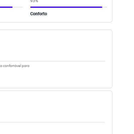
93
%
Conforto
a confortável para