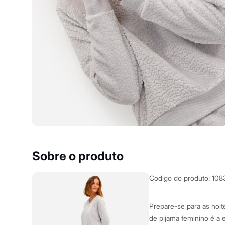
Shorts e Saias
Vestidos
Masculino
Em alta
Dia dos Pais
Inverno
Novidades
Roupas
Bermudas
Camisas
Calças
Camisetas e Regatas
Casacos e Jaquetas
Jeans
Polos
Acessórios
Bolsas e Mochilas
Sobre o produto
Chapéus e Bonés
Cintos
Carteiras
Codigo do produto
:
108
Óculos
Relógios
Calçados
Prepare-se para as noit
Botas
de pijama feminino é a
Chinelos