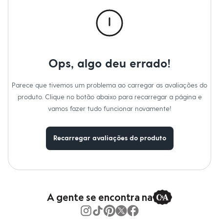
Calças
Casacos e Jaquetas
Jeans
Macacões
Saias
Shorts e Bermudas
Vestidos
Ops, algo deu errado!
Acessórios
Bolsas
Bonés e Chapéus
Parece que tivemos um problema ao carregar as avaliações do
Bijoux
produto. Clique no botão abaixo para recarregar a página e
Cintos
Óculos
vamos fazer tudo funcionar novamente!
Relógios
Calçados
Botas
Recarregar avaliações do produto
Chinelos
Rasteirinhas
Sandálias
Sapatilhas
Tênis
Marcas
City
A gente se encontra na
Clock House
Mindset