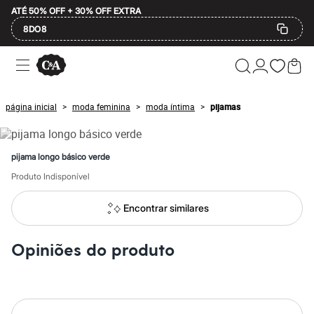
ATÉ 50% OFF + 30% OFF EXTRA
8DO8
Ofertas
Compre por Departamento
Feminino
Masculino
página inicial
moda feminina
moda íntima
pijamas
>
>
>
Infantil
Calçados
Mindse7
Plus Size
pijama longo básico verde
Até 20% off
Até 40% off
Produto Indisponível
Até 60% off
A partir de 60% off
Encontrar similares
Feminino
Em alta
Inverno
Opiniões do produto
Alfaiataria
Novidades
Roupas
Blusas e Camisetas
Básicos