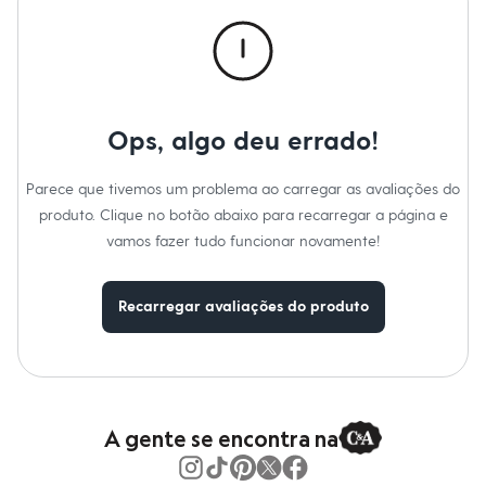
Calças
Casacos e Jaquetas
Jeans
Macacões
Saias
Shorts e Bermudas
Vestidos
Ops, algo deu errado!
Acessórios
Bolsas
Bonés e Chapéus
Parece que tivemos um problema ao carregar as avaliações do
Bijoux
produto. Clique no botão abaixo para recarregar a página e
Cintos
Óculos
vamos fazer tudo funcionar novamente!
Relógios
Calçados
Botas
Recarregar avaliações do produto
Chinelos
Rasteirinhas
Sandálias
Sapatilhas
Tênis
Marcas
City
A gente se encontra na
Clock House
Mindset