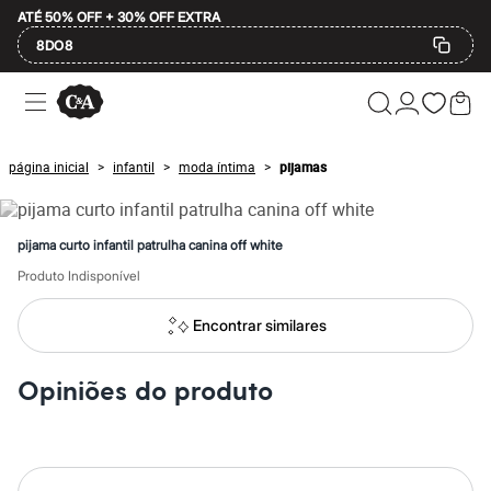
ATÉ 50% OFF + 30% OFF EXTRA
8DO8
Ofertas
Compre por Departamento
Feminino
Masculino
página inicial
infantil
moda íntima
pijamas
>
>
>
Infantil
Calçados
Mindse7
Plus Size
pijama curto infantil patrulha canina off white
Até 20% off
Até 40% off
Produto Indisponível
Até 60% off
A partir de 60% off
Encontrar similares
Feminino
Em alta
Inverno
Opiniões do produto
Alfaiataria
Novidades
Roupas
Blusas e Camisetas
Básicos