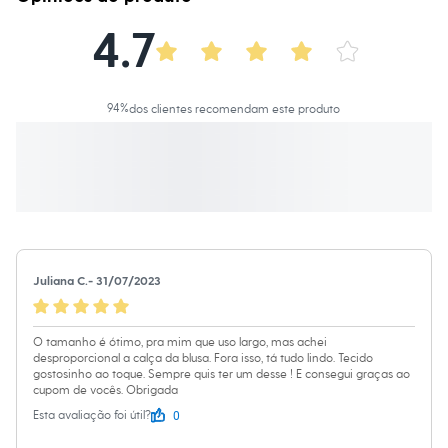
Calças
Casacos e Jaquetas
4.7
Jeans
Macacões
Saias
Shorts e Bermudas
Vestidos
94
%
dos clientes recomendam este produto
Acessórios
Bolsas
Bonés e Chapéus
Bijoux
Cintos
Óculos
Relógios
Calçados
Botas
Juliana C.
-
31/07/2023
Chinelos
Rasteirinhas
Sandálias
Sapatilhas
O tamanho é ótimo, pra mim que uso largo, mas achei
desproporcional a calça da blusa. Fora isso, tá tudo lindo. Tecido
Tênis
gostosinho ao toque. Sempre quis ter um desse ! E consegui graças ao
Marcas
cupom de vocês. Obrigada
City
Clock House
0
Esta avaliação foi útil?
Mindset