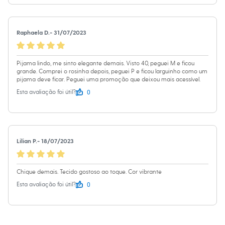
Sawary
Yessica
Moda esportiva
Acessórios
Raphaela D.
-
31/07/2023
Blusas
Calçados
Leggings
Pijama lindo, me sinto elegante demais. Visto 40, peguei M e ficou
Shorts e Bermudas
grande. Comprei o rosinha depois, peguei P e ficou larguinho como um
Tops
pijama deve ficar. Peguei uma promoção que deixou mais acessível.
Moda íntima
Calcinhas
0
Esta avaliação foi útil?
Cintas e Modeladores
Meias
Pijamas
Sutiãs e Tops
Moda praia
Lilian P.
-
18/07/2023
Biquínis
Maiôs
Saídas de praia
Chique demais. Tecido gostoso ao toque. Cor vibrante
Personagens
Plus size
0
Esta avaliação foi útil?
Blusas e Camisetas
Calças
Casacos e Jaquetas
Jeans