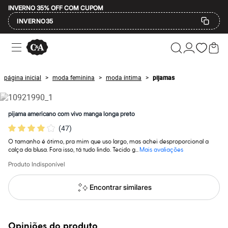
INVERNO 35% OFF COM CUPOM
INVERNO35
Ofertas
Compre por Departamento
Feminino
Masculino
página inicial
moda feminina
moda íntima
pijamas
>
>
>
Infantil
Calçados
Mindse7
Plus Size
pijama americano com vivo manga longa preto
Até 20% off
(
47
)
Até 40% off
Até 60% off
O tamanho é ótimo, pra mim que uso largo, mas achei desproporcional a
A partir de 60% off
calça da blusa. Fora isso, tá tudo lindo. Tecido g...
Mais avaliações
Feminino
Em alta
Produto Indisponível
Inverno
Alfaiataria
Encontrar similares
Novidades
Roupas
Blusas e Camisetas
Básicos
Opiniões do produto