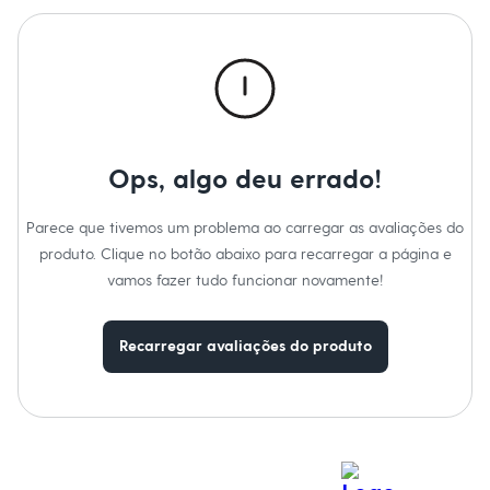
Calças
Casacos e Jaquetas
Jeans
Macacões
Saias
Shorts e Bermudas
Vestidos
Acessórios
Bolsas
Ops, algo deu errado!
Bonés e Chapéus
Bijoux
Cintos
Parece que tivemos um problema ao carregar as avaliações do
Óculos
produto. Clique no botão abaixo para recarregar a página e
Relógios
Calçados
vamos fazer tudo funcionar novamente!
Botas
Chinelos
Rasteirinhas
Recarregar avaliações do produto
Sandálias
Sapatilhas
Tênis
Marcas
City
Clock House
Mindset