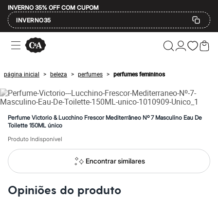
INVERNO 35% OFF COM CUPOM
INVERNO35
Ofertas
Compre por Departamento
Feminino
Masculino
página inicial
beleza
perfumes
perfumes femininos
>
>
>
Infantil
Calçados
Mindse7
Plus Size
Até 20% off
Perfume Victorio & Lucchino Frescor Mediterrâneo Nº 7 Masculino Eau De
Até 40% off
Toilette 150ML único
Até 60% off
Produto Indisponível
A partir de 60% off
Feminino
Em alta
Encontrar similares
Inverno
Alfaiataria
Novidades
Opiniões do produto
Roupas
Blusas e Camisetas
Básicos