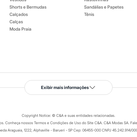
Shorts e Bermudas
Sandálias e Papetes
Calçados
Tênis
Calças
Moda Praia
Serviços
Exibir mais informações
Tipos de serviços
o C&A
Clique e retire
Trocas e devoluções
ograma
Copyright Notice: © C&A e suas entidades relacionadas.
Formas de pagamento
dos. Conheça nossos Termos e Condições de Uso do Site C&A. C&A Modas SA. Fale
Todas as vantagens
ay
eda Araguaia, 1222, Alphaville - Barueri - SP Cep: 06455-000 CNPJ 45.242.914/00
Minha C&A