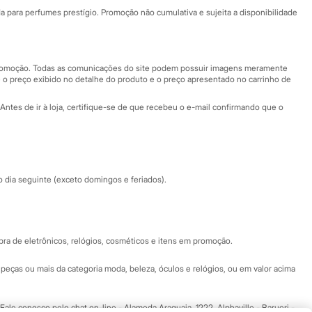
Fale conosco
ara perfumes prestígio. Promoção não cumulativa e sujeita a disponibilidade
Nossas lojas
Nossas lojas plus size
Central de ética
 promoção. Todas as comunicações do site podem possuir imagens meramente
 o preço exibido no detalhe do produto e o preço apresentado no carrinho de
Eventos
Antes de ir à loja, certifique-se de que recebeu o e-mail confirmando que o
Especial Dia dos Pais
dia seguinte (exceto domingos e feriados).
a de eletrônicos, relógios, cosméticos e itens em promoção.
peças ou mais da categoria moda, beleza, óculos e relógios, ou em valor acima
 Fale conosco pelo
chat on-line
- Alameda Araguaia, 1222, Alphaville - Barueri -