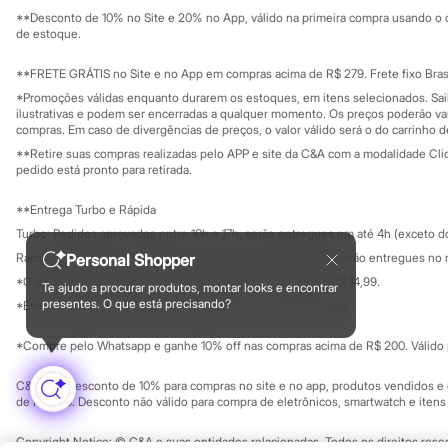
Solicite seu ca
Mapa do site
Infantil
**Desconto de 10% no Site e 20% no App, válido na primeira compra usando o 
Governança
Em alta
Investidores
de estoque.
Arrumadinho para os meninos
Ouvidoria / Rel
Sala de imprensa
Romântico para as meninas
Educação fina
**FRETE GRÁTIS no Site e no App em compras acima de R$ 279. Frete fixo Brasi
Inverno
Privacidade
Sustentabilida
*Promoções válidas enquanto durarem os estoques, em itens selecionados. Sa
Novidades
Configuração de cookies
ilustrativas e podem ser encerradas a qualquer momento. Os preços poderão var
Roupas menina
Minha privacidade
compras. Em caso de divergências de preços, o valor válido será o do carrinho 
0 a 24 meses
**Retire suas compras realizadas pelo APP e site da C&A com a modalidade Clique
1 a 5 anos
pedido está pronto para retirada.
4 a 12 anos
10 a 16 anos
Roupas menino
**Entrega Turbo e Rápida
0 a 24 meses
Turbo: Pedidos aprovados entre 10h e 17h, serão entregues em até 4h (exceto d
1 a 5 anos
Rápida: Pedidos com os pagamentos aprovados até as 10h, serão entregues no 
Personal Shopper
4 a 12 anos
10 a 16 anos
*O valor do frete para o turbo é R$ 24,99 e para a rápida é R$ 14,99.
Te ajudo a procurar produtos, montar looks e encontrar
Formas de pagamento
Acessórios
presentes. O que está precisando?
*Essa condição ainda não estará disponível em todas as lojas.
Recém-nascido
Bolsas e Mochilas
*Compre pelo Whatsapp e ganhe 10% off nas compras acima de R$ 200. Válido p
Chapéus
Calçados
C&A Pay: desconto de 10% para compras no site e no app, produtos vendidos e e
Botas
de R$ 400. Desconto não válido para compra de eletrônicos, smartwatch e iten
Chinelos
Pantufas
Copyright Notice: © C&A e suas entidades relacionadas. Todos os direitos rese
Rasteirinhas