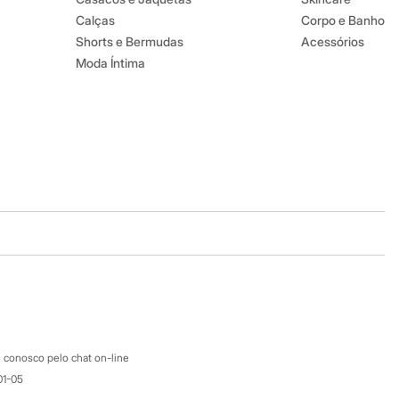
Calças
Corpo e Banho
Shorts e Bermudas
Acessórios
Moda Íntima
Baixe o app
Google store
Apple store
Atendimento
 conosco pelo chat on-line
01-05
Ajuda