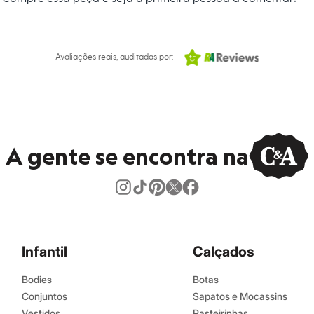
 C&A! ❤
s:
Avaliações reais, auditadas por:
aul Gaultier
A gente se encontra na
Infantil
Calçados
Bodies
Botas
Conjuntos
Sapatos e Mocassins
Vestidos
Rasteirinhas