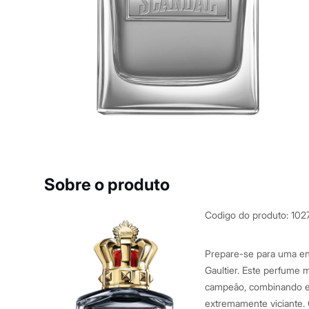
Casacos e Jaquetas
Jeans
Macacões
Saias
Shorts e Bermudas
Vestidos
Acessórios
Bolsas
Bonés e Chapéus
Bijoux
Cintos
Óculos
Relógios
Calçados
Botas
Sobre o produto
Chinelos
Rasteirinhas
Sandálias
Codigo do produto
:
102
Sapatilhas
Tênis
Marcas
Prepare-se para uma en
City
Gaultier. Este perfume 
Clock House
campeão, combinando el
Mindset
Sawary
extremamente viciante.