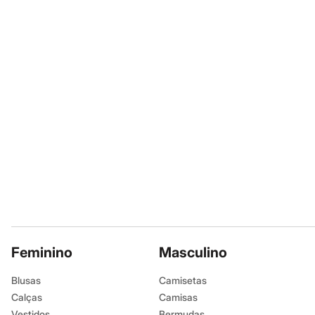
Shorts e Saias
A gente se encontra na
Vestidos
Masculino
Informacoes gerai
Em alta
Dia dos Pais
Cor
:
Único
Inverno
Marcas
:
Jean P
Novidades
Roupas
Bermudas
Camisas
Calças
Camisetas e Regatas
Casacos e Jaquetas
Jeans
Polos
Acessórios
Bolsas e Mochilas
Chapéus e Bonés
Cintos
Carteiras
Feminino
Masculino
Óculos
Relógios
Blusas
Camisetas
Calçados
Botas
Calças
Camisas
Chinelos
Vestidos
Bermudas