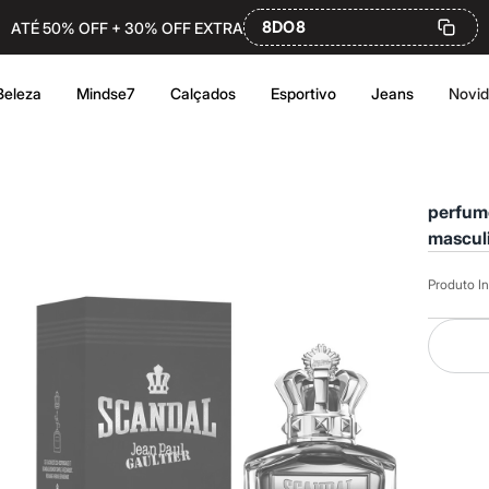
8DO8
ATÉ 50% OFF + 30% OFF EXTRA
Beleza
Mindse7
Calçados
Esportivo
Jeans
Novi
perfum
masculi
Produto In