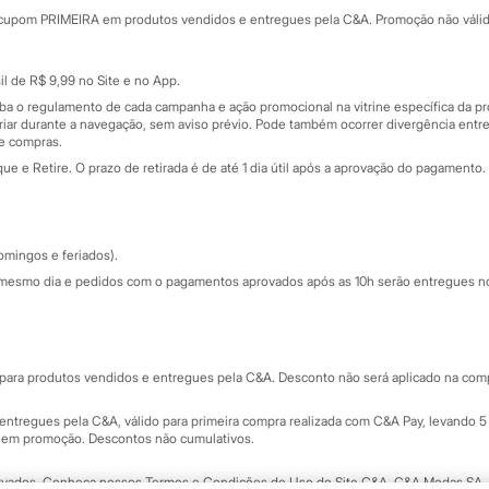
rtão
Cupons de desconto
cupom PRIMEIRA em produtos vendidos e entregues pela C&A. Promoção não válida p
Cartão presente
atórios
Sobre o cartão presente
nceira
l de R$ 9,99 no Site e no App.
de
iba o regulamento de cada campanha e ação promocional na vitrine específica da
iar durante a navegação, sem aviso prévio. Pode também ocorrer divergência entre
de compras.
 e Retire. O prazo de retirada é de até 1 dia útil após a aprovação do pagamento. 
omingos e feriados).
mesmo dia e pedidos com o pagamentos aprovados após as 10h serão entregues no 
Segurança e qualidade
ara produtos vendidos e entregues pela C&A. Desconto não será aplicado na compr
ntregues pela C&A, válido para primeira compra realizada com C&A Pay, levando 5 
s em promoção. Descontos não cumulativos.
rvados.
Conheça nossos Termos e Condições de Uso do Site C&A
. C&A Modas SA.