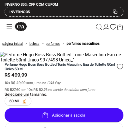
INVERNO 35% OFF COM CUPOM
INVERNO35
Ofertas
Compre por Departamento
Feminino
Masculino
página inicial
beleza
perfumes
perfumes masculinos
>
>
>
Infantil
Calçados
Mindse7
Plus Size
Perfume Hugo Boss Boss Bottled Tonic Masculino Eau de Toilette 50ml
Até 20% off
Único 50 ML
Até 40% off
R$ 499,99
Até 60% off
A partir de 60% off
10
x
R$ 49,99
sem juros no
C&A Pay
Feminino
R$ 527,60
em
10
x
R$ 52,76
no
cartão de crédito com juros
Em alta
Selecione um
tamanho
:
Inverno
50 ML
Alfaiataria
Novidades
Roupas
Adicionar à sacola
Blusas e Camisetas
Básicos