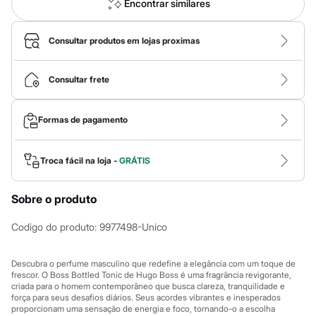
Calças
Encontrar similares
Casacos e Jaquetas
Jeans
Macacões
Consultar produtos em lojas proximas
Saias
Shorts e Bermudas
Vestidos
Consultar frete
Acessórios
Bolsas
Bonés e Chapéus
Formas de pagamento
Bijoux
Cintos
Óculos
Troca fácil na loja -
GRÁTIS
Relógios
Calçados
Botas
Sobre o produto
Chinelos
Rasteirinhas
Codigo do produto
:
9977498-Unico
Sandálias
Sapatilhas
Tênis
Descubra o perfume masculino que redefine a elegância com um toque de
Marcas
frescor. O Boss Bottled Tonic de Hugo Boss é uma fragrância revigorante,
City
criada para o homem contemporâneo que busca clareza, tranquilidade e
Clock House
força para seus desafios diários. Seus acordes vibrantes e inesperados
Mindset
proporcionam uma sensação de energia e foco, tornando-o a escolha