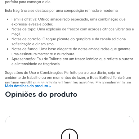
Sawary
perfeita para começar o dia.
Yessica
Esta fragrância se destaca por uma composição refinada e moderna:
Moda esportiva
Acessórios
Família olfativa: Cítrico amadeirado especiado, uma combinação que
Blusas
expressa leveza e poder.
Calçados
Notas de topo: Uma explosão de frescor com acordes cítricos vibrantes e
maçã.
Leggings
Notas de coração: O toque picante do gengibre e da canela adiciona
Shorts e Bermudas
sofisticação e dinamismo.
Tops
Notas de fundo: Uma base elegante de notas amadeiradas que garante
Moda íntima
uma assinatura marcante e duradoura.
Calcinhas
Apresentação: Eau de Toilette em um frasco icônico que reflete a pureza
Cintas e Modeladores
e a intensidade da fragrância.
Meias
Sugestões de Uso e Combinações Perfeito para o uso diário, seja no
Pijamas
ambiente de trabalho ou em momentos de lazer, o Boss Bottled Tonic é um
Sutiãs e Tops
perfume versátil que se adapta a diferentes ocasiões. Ele complementa um
Moda praia
↓
Mais detalhes do produto
visual casual ou formal, adicionando um toque de sofisticação discreta.
Biquínis
Opiniões do produto
Aplique nos pontos de pulsação para uma performance que acompanha seu
Maiôs
ritmo ao longo do dia.
Saídas de praia
A gente se encontra na C&A! ❤
Personagens
Plus size
Informacoes gerais:
Blusas e Camisetas
Cor
:
Único
Calças
Marcas
:
Hugo Boss
Casacos e Jaquetas
Jeans