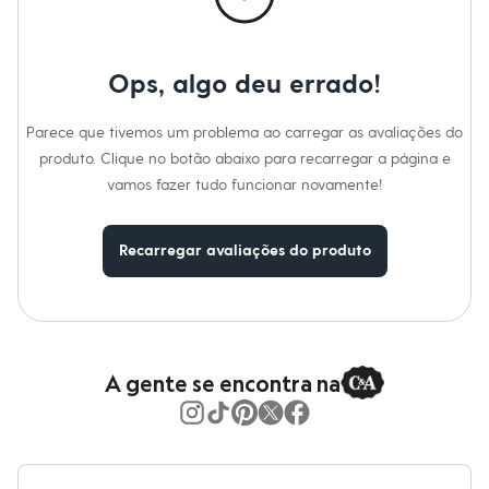
Moda esportiva
Shorts e Saias
Vestidos
Masculino
Ops, algo deu errado!
Em alta
Dia dos Pais
Inverno
Parece que tivemos um problema ao carregar as avaliações do
Novidades
produto. Clique no botão abaixo para recarregar a página e
Roupas
Bermudas
vamos fazer tudo funcionar novamente!
Camisas
Calças
Camisetas e Regatas
Recarregar avaliações do produto
Casacos e Jaquetas
Jeans
Polos
Acessórios
Bolsas e Mochilas
Chapéus e Bonés
A gente se encontra na
Cintos
Carteiras
Óculos
Relógios
Calçados
Botas