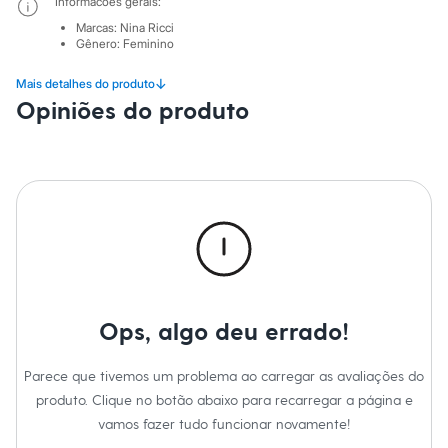
Informacoes gerais:
Sawary
Yessica
Marcas
:
Nina Ricci
Moda esportiva
Gênero
:
Feminino
Acessórios
Blusas
↓
Mais detalhes do produto
Calçados
Opiniões do produto
Leggings
Shorts e Bermudas
Tops
Moda íntima
Calcinhas
Cintas e Modeladores
Meias
Pijamas
Sutiãs e Tops
Moda praia
Biquínis
Maiôs
Ops, algo deu errado!
Saídas de praia
Personagens
Plus size
Parece que tivemos um problema ao carregar as avaliações do
Blusas e Camisetas
Calças
produto. Clique no botão abaixo para recarregar a página e
Casacos e Jaquetas
vamos fazer tudo funcionar novamente!
Jeans