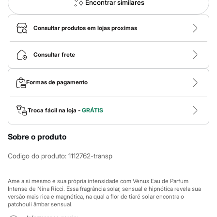
Calças
Encontrar similares
Casacos e Jaquetas
Jeans
Macacões
Consultar produtos em lojas proximas
Saias
Shorts e Bermudas
Vestidos
Consultar frete
Acessórios
Bolsas
Bonés e Chapéus
Formas de pagamento
Bijoux
Cintos
Óculos
Troca fácil na loja -
GRÁTIS
Relógios
Calçados
Botas
Sobre o produto
Chinelos
Rasteirinhas
Codigo do produto
:
1112762-transp
Sandálias
Sapatilhas
Tênis
Ame a si mesmo e sua própria intensidade com Vénus Eau de Parfum
Marcas
Intense de Nina Ricci. Essa fragrância solar, sensual e hipnótica revela sua
City
versão mais rica e magnética, na qual a flor de tiaré solar encontra o
Clock House
patchouli âmbar sensual.
Mindset