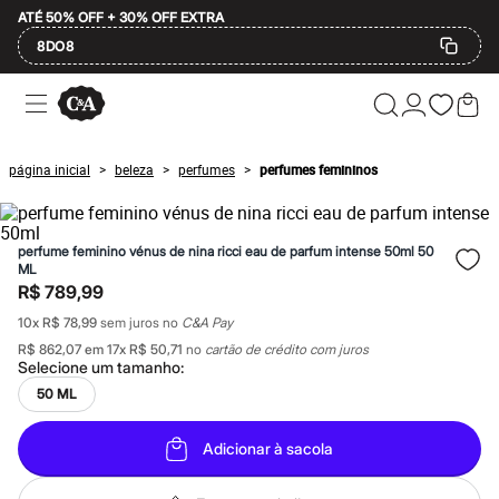
ATÉ 50% OFF + 30% OFF EXTRA
8DO8
Ofertas
Compre por Departamento
Feminino
Masculino
página inicial
beleza
perfumes
perfumes femininos
>
>
>
Infantil
Calçados
Mindse7
Plus Size
perfume feminino vénus de nina ricci eau de parfum intense 50ml 50
Até 20% off
ML
Até 40% off
R$ 789,99
Até 60% off
A partir de 60% off
10
x
R$ 78,99
sem juros no
C&A Pay
Feminino
R$ 862,07
em
17
x
R$ 50,71
no
cartão de crédito com juros
Em alta
Selecione um
tamanho
:
Inverno
50 ML
Alfaiataria
Novidades
Roupas
Adicionar à sacola
Blusas e Camisetas
Básicos