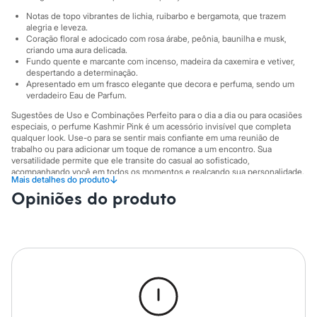
Sawary
Yessica
Notas de topo vibrantes de lichia, ruibarbo e bergamota, que trazem
Moda esportiva
alegria e leveza.
Coração floral e adocicado com rosa árabe, peônia, baunilha e musk,
Acessórios
criando uma aura delicada.
Blusas
Fundo quente e marcante com incenso, madeira da caxemira e vetiver,
Calçados
despertando a determinação.
Leggings
Apresentado em um frasco elegante que decora e perfuma, sendo um
Shorts e Bermudas
verdadeiro Eau de Parfum.
Tops
Sugestões de Uso e Combinações Perfeito para o dia a dia ou para ocasiões
Moda íntima
especiais, o perfume Kashmir Pink é um acessório invisível que completa
Calcinhas
qualquer look. Use-o para se sentir mais confiante em uma reunião de
Cintas e Modeladores
trabalho ou para adicionar um toque de romance a um encontro. Sua
Meias
versatilidade permite que ele transite do casual ao sofisticado,
Pijamas
acompanhando você em todos os momentos e realçando sua personalidade.
↓
Mais detalhes do produto
Sutiãs e Tops
A gente se encontra na C&A! ❤
Moda praia
Opiniões do produto
Biquínis
Informacoes gerais:
Maiôs
Marcas
:
C&A
Saídas de praia
Gênero
:
Feminino
Personagens
Plus size
Blusas e Camisetas
Calças
Casacos e Jaquetas
Jeans