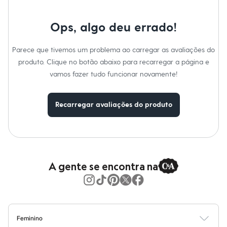
Moda esportiva
Shorts e Saias
Vestidos
Ops, algo deu errado!
Masculino
Em alta
Dia dos Pais
Parece que tivemos um problema ao carregar as avaliações do
Inverno
produto. Clique no botão abaixo para recarregar a página e
Novidades
vamos fazer tudo funcionar novamente!
Roupas
Bermudas
Camisas
Calças
Recarregar avaliações do produto
Camisetas e Regatas
Casacos e Jaquetas
Jeans
Polos
Acessórios
Bolsas e Mochilas
A gente se encontra na
Chapéus e Bonés
Cintos
Carteiras
Óculos
Relógios
Calçados
Feminino
Botas