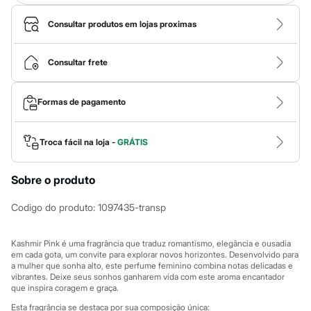
Calças
Casacos e Jaquetas
Consultar produtos em lojas proximas
Jeans
Macacões
Saias
Consultar frete
Shorts e Bermudas
Vestidos
Acessórios
Bolsas
Formas de pagamento
Bonés e Chapéus
Bijoux
Cintos
Troca fácil na loja -
GRÁTIS
Óculos
Relógios
Calçados
Sobre o produto
Botas
Chinelos
Codigo do produto
:
1097435-transp
Rasteirinhas
Sandálias
Sapatilhas
Kashmir Pink é uma fragrância que traduz romantismo, elegância e ousadia
Tênis
em cada gota, um convite para explorar novos horizontes. Desenvolvido para
Marcas
a mulher que sonha alto, este perfume feminino combina notas delicadas e
City
vibrantes. Deixe seus sonhos ganharem vida com este aroma encantador
Clock House
que inspira coragem e graça.
Mindset
Esta fragrância se destaca por sua composição única: