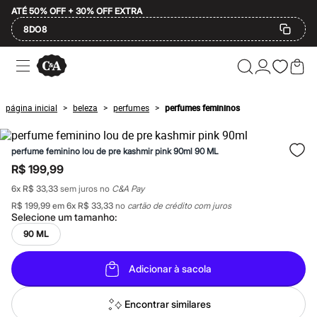
ATÉ 50% OFF + 30% OFF EXTRA
8DO8
Ofertas
Compre por Departamento
Feminino
Masculino
página inicial
beleza
perfumes
perfumes femininos
>
>
>
Infantil
Calçados
Mindse7
perfume feminino lou de pre kashmir pink 90ml 90 ML
Plus Size
Até 20% off
R$ 199,99
Até 40% off
6
x
R$ 33,33
sem juros no
C&A Pay
Até 60% off
A partir de 60% off
R$ 199,99
em
6
x
R$ 33,33
no
cartão de crédito com juros
Feminino
Selecione um
tamanho
:
Em alta
90 ML
Inverno
Alfaiataria
Novidades
Adicionar à sacola
Roupas
Blusas e Camisetas
Encontrar similares
Básicos