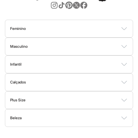
Sawary
Yessica
Moda esportiva
Acessórios
Blusas
Calçados
Feminino
Leggings
Blusas
Calças
Vestidos
Saias
Casacos
Moda Praia
Moda Íntima
Shorts e Bermudas
Tops
Masculino
Moda íntima
Camisetas
Camisas
Bermudas
Calças
Moda Íntima
Jaquetas e Casacos
Calcinhas
Cintas e Modeladores
Infantil
Moda Praia
Meias
Pijamas
Bodies
Conjuntos
Vestidos
Shorts e Bermudas
Calçados
Calças
Sutiãs e Tops
Calçados
Moda Praia
Moda praia
Biquínis
Botas
Sapatos e Mocassins
Rasteirinhas
Sandálias e Papetes
Tênis
Maiôs
Plus Size
Saídas de praia
Personagens
Vestidos
Blusas e Camisas
Casacos e Jaquetas
Calças
Plus size
Blusas e Camisetas
Beleza
Shorts e Bermudas
Moda Íntima
Calças
Perfumes
Maquiagem
Skincare
Corpo e Banho
Acessórios
Casacos e Jaquetas
Jeans