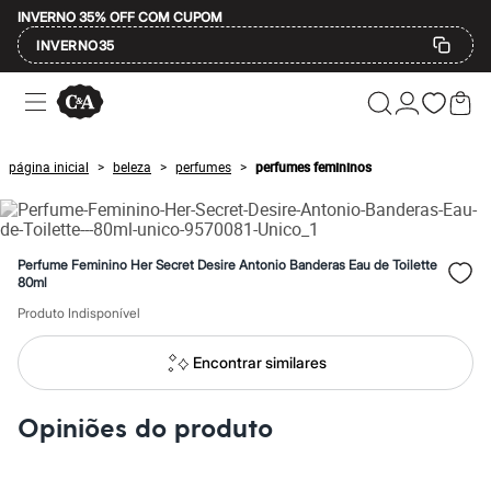
INVERNO 35% OFF COM CUPOM
INVERNO35
Ofertas
Compre por Departamento
Feminino
Masculino
página inicial
beleza
perfumes
perfumes femininos
>
>
>
Infantil
Calçados
Mindse7
Plus Size
Até 20% off
Perfume Feminino Her Secret Desire Antonio Banderas Eau de Toilette
Até 40% off
80ml
Até 60% off
Produto Indisponível
A partir de 60% off
Feminino
Em alta
Encontrar similares
Inverno
Alfaiataria
Novidades
Opiniões do produto
Roupas
Blusas e Camisetas
Básicos