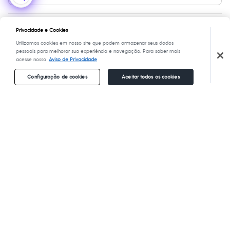
Chinelos
Nossas lojas
Especial Dia dos Pais
Cupons de desconto
Configuração de cookies
Educação financeira
Sapatos
Nossas lojas plus size
Sandálias e Papetes
Cartão presente
Minha privacidade
Sustentabilidade
Tênis
Privacidade e Cookies
Sobre o cartão presente
Central de ética
Formas de pagamento
Moda esportiva
Utilizamos cookies em nosso site que podem armazenar seus dados
Acessórios
pessoais para melhorar sua experiência e navegação. Para saber mais
Bermudas
acesse nosso
Aviso de Privacidade
Camisetas
Calças
Configuração de cookies
Aceitar todos os cookies
Calçados
Regatas
Moda íntima
Segurança e qualidade
Cuecas
Meias
Pijamas
Moda praia
Personagens
Plus size
Blusas e Camisetas
Calças
Copyright Notice: © C&A e suas entidades relacionadas.
Camisas
Todos os direitos reservados. Conheça nossos Termos e Condições de Uso
Casacos e Jaquetas
do Site C&A. C&A Modas SA. Fale conosco pelo chat on-line
Jeans
Alameda Araguaia, 1222, Alphaville - Barueri - SP Cep: 06455-000 CNPJ
Moda esportiva
45.242.914/0001-05
Shorts e Bermudas