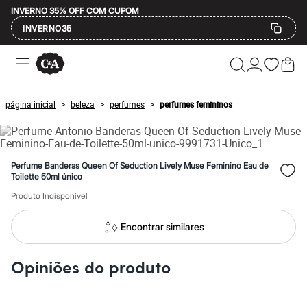
INVERNO 35% OFF COM CUPOM
INVERNO35
Ofertas
Compre por Departamento
Feminino
Masculino
página inicial
beleza
perfumes
perfumes femininos
>
>
>
Infantil
Calçados
Mindse7
Plus Size
Até 20% off
Perfume Banderas Queen Of Seduction Lively Muse Feminino Eau de
Até 40% off
Toilette 50ml único
Até 60% off
Produto Indisponível
A partir de 60% off
Feminino
Em alta
Encontrar similares
Inverno
Alfaiataria
Novidades
Opiniões do produto
Roupas
Blusas e Camisetas
Básicos