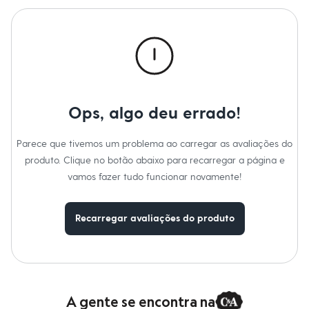
Calças
Casacos e Jaquetas
Jeans
Macacões
Saias
Shorts e Bermudas
Vestidos
Acessórios
Bolsas
Ops, algo deu errado!
Bonés e Chapéus
Bijoux
Cintos
Parece que tivemos um problema ao carregar as avaliações do
Óculos
produto. Clique no botão abaixo para recarregar a página e
Relógios
Calçados
vamos fazer tudo funcionar novamente!
Botas
Chinelos
Rasteirinhas
Recarregar avaliações do produto
Sandálias
Sapatilhas
Tênis
Marcas
City
Clock House
A gente se encontra na
Mindset