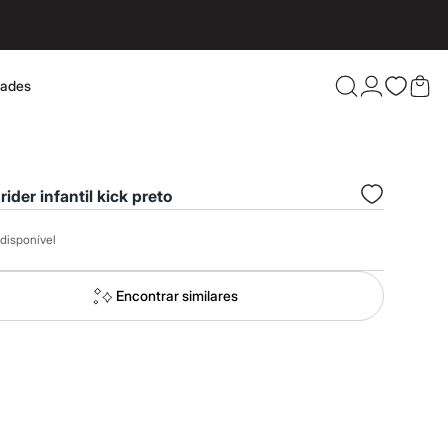
dades
Confira 
rider infantil kick preto
disponível
Encontrar similares