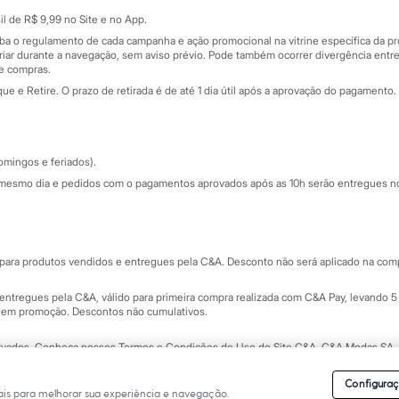
Sobre o cartão presente
nceira
l de R$ 9,99 no Site e no App.
de
iba o regulamento de cada campanha e ação promocional na vitrine específica da
iar durante a navegação, sem aviso prévio. Pode também ocorrer divergência entre
de compras.
 e Retire. O prazo de retirada é de até 1 dia útil após a aprovação do pagamento. 
omingos e feriados).
mesmo dia e pedidos com o pagamentos aprovados após as 10h serão entregues no 
Segurança e qualidade
ara produtos vendidos e entregues pela C&A. Desconto não será aplicado na compr
ntregues pela C&A, válido para primeira compra realizada com C&A Pay, levando 5 
s em promoção. Descontos não cumulativos.
rvados.
Conheça nossos Termos e Condições de Uso do Site C&A
. C&A Modas SA.
Configuraç
is para melhorar sua experiência e navegação.