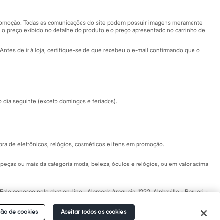
Nossas lojas plus size
Central de ética
 promoção. Todas as comunicações do site podem possuir imagens meramente
 o preço exibido no detalhe do produto e o preço apresentado no carrinho de
Eventos
Antes de ir à loja, certifique-se de que recebeu o e-mail confirmando que o
Especial Dia dos Pais
dia seguinte (exceto domingos e feriados).
a de eletrônicos, relógios, cosméticos e itens em promoção.
peças ou mais da categoria moda, beleza, óculos e relógios, ou em valor acima
 Fale conosco pelo
chat on-line
- Alameda Araguaia, 1222, Alphaville - Barueri -
ão de cookies
Aceitar todos os cookies