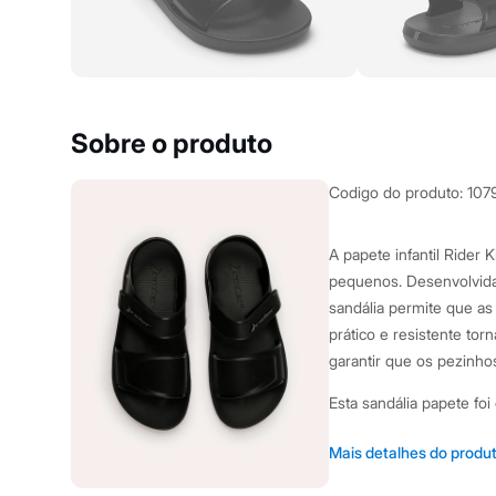
Yessica
Moda esportiva
Acessórios
Blusas
Calçados
Leggings
Shorts e Bermudas
Sobre o produto
Tops
Moda íntima
Calcinhas
Codigo do produto
:
107
Cintas e Modeladores
Meias
Pijamas
A papete infantil Rider 
Sutiãs e Tops
pequenos. Desenvolvida
Moda praia
Biquínis
sandália permite que as
Maiôs
prático e resistente torn
Saídas de praia
garantir que os pezinho
Personagens
Plus size
Esta sandália papete fo
Blusas e Camisetas
Calças
pequenos:
Casacos e Jaquetas
Mais detalhes do produ
Jeans
Tiras largas com text
Moda esportiva