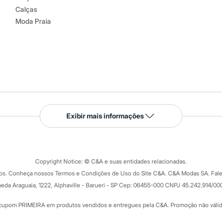
Calças
Moda Praia
Serviços
Exibir mais informações
Tipos de serviços
o C&A
Clique e retire
Trocas e devoluções
ograma
Copyright Notice: © C&A e suas entidades relacionadas.
Formas de pagamento
dos. Conheça nossos Termos e Condições de Uso do Site C&A. C&A Modas SA. Fale
Todas as vantagens
ay
eda Araguaia, 1222, Alphaville - Barueri - SP Cep: 06455-000 CNPJ 45.242.914/00
Minha C&A
rtão
Cupons de desconto
cupom PRIMEIRA em produtos vendidos e entregues pela C&A. Promoção não válida p
Cartão presente
atórios