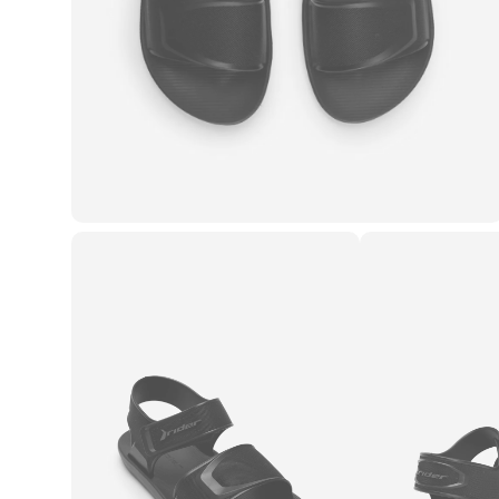
Casacos e Jaquetas
Jeans
Macacões
Saias
Shorts e Bermudas
Vestidos
Acessórios
Bolsas
Bonés e Chapéus
Bijoux
Cintos
Óculos
Relógios
Calçados
Botas
Chinelos
Rasteirinhas
Sandálias
Sapatilhas
Tênis
Marcas
City
Clock House
Mindset
Sawary