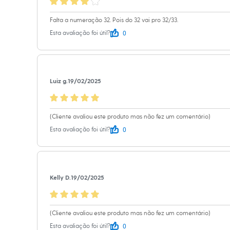
Sapatos
Sandálias e Papetes
Falta a numeração 32. Pois do 32 vai pro 32/33.
Tênis
Moda esportiva
0
Esta avaliação foi útil?
Acessórios
Bermudas
Camisetas
Calças
Calçados
Luiz g.
19/02/2025
Regatas
Moda íntima
Cuecas
Meias
(Cliente avaliou este produto mas não fez um comentário)
Pijamas
0
Esta avaliação foi útil?
Moda praia
Personagens
Plus size
Blusas e Camisetas
Calças
Kelly D.
19/02/2025
Camisas
Casacos e Jaquetas
Jeans
Moda esportiva
(Cliente avaliou este produto mas não fez um comentário)
Shorts e Bermudas
Todos os produtos
0
Esta avaliação foi útil?