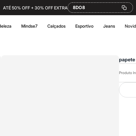
8DO8
ATÉ 50% OFF + 30% OFF EXTRA
Beleza
Mindse7
Calçados
Esportivo
Jeans
Novi
papete 
Produto In