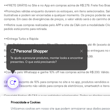
Sala de imprensa
Sonic
Educação fina
**FRETE GRÁTIS no Site e no App em compras acima de R$ 279. Frete fixo Brasi
Stitch
Privacidade
Sustentabilida
*Promoções válidas enquanto durarem os estoques, em itens selecionados. Sa
Beleza
Configuração de cookies
ilustrativas e podem ser encerradas a qualquer momento. Os preços poderão var
Kits
Minha privacidade
compras. Em caso de divergências de preços, o valor válido será o do carrinho 
Perfumes árabes
**Retire suas compras realizadas pelo APP e site da C&A com a modalidade Clique
Novidades
pedido está pronto para retirada.
Cabelos
Condicionador
Escovas e Pentes
**Entrega Turbo e Rápida
Finalizadores
Turbo: Pedidos aprovados entre 10h e 17h, serão entregues em até 4h (exceto d
Shampoo
Personal Shopper
Rápida: Pedidos com os pagamentos aprovados até as 10h, serão entregues no 
Tratamento
Cuidados com o corpo
*O valor do frete para o turbo é R$ 24,99 e para a rápida é R$ 14,99.
Te ajudo a procurar produtos, montar looks e encontrar
Formas de pagamento
Hidratante
presentes. O que está precisando?
*Essa condição ainda não estará disponível em todas as lojas.
Protetor solar
Tratamento
*Compre pelo Whatsapp e ganhe 10% off nas compras acima de R$ 200. Válido p
Cuidados com o rosto
Esfoliante
C&A Pay: desconto de 10% para compras no site e no app, produtos vendidos e e
Hidratante
de R$ 400. Desconto não válido para compra de eletrônicos, smartwatch e iten
Protetor solar
Tônicos
Copyright Notice: © C&A e suas entidades relacionadas. Todos os direitos rese
Maquiagens
SP Cep: 06455-000 CNPJ 45.242.914/0001-05
Base
Privacidade e Cookies
Batom
Utilizamos cookies em nosso site que podem armazenar seus dados pessoa