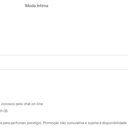
Moda Íntima
Baixe o app
Google store
Apple store
Atendimento
 conosco pelo chat on-line
01-05
Ajuda
Fale conosco
ara perfumes prestígio. Promoção não cumulativa e sujeita a disponibilidade
Nossas lojas