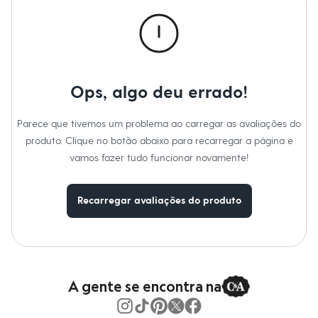
Roupas
Blusas e Camisetas
Básicos
Calças
Casacos e Jaquetas
Jeans
Macacões
Ops, algo deu errado!
Saias
Shorts e Bermudas
Vestidos
Parece que tivemos um problema ao carregar as avaliações do
Acessórios
produto. Clique no botão abaixo para recarregar a página e
Bolsas
Bonés e Chapéus
vamos fazer tudo funcionar novamente!
Bijoux
Cintos
Óculos
Recarregar avaliações do produto
Relógios
Calçados
Botas
Chinelos
Rasteirinhas
Sandálias
Sapatilhas
A gente se encontra na
Tênis
Marcas