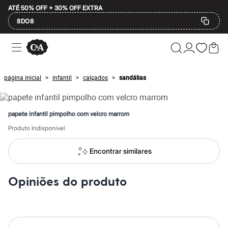
ATÉ 50% OFF + 30% OFF EXTRA
8DO8
Ofertas
Compre por Departamento
Feminino
Masculino
página inicial
infantil
calçados
sandálias
>
>
>
Infantil
Calçados
Plus Size
2 calçados por R$189
papete infantil pimpolho com velcro marrom
2 peças por R$199
3 lingeries por R$99
Produto Indisponível
3 itens de beleza por R$129
Até 20% off
Encontrar similares
Até 40% off
Até 60% off
A partir de 60% off
Opiniões do produto
Feminino
Em alta
Inverno
Alfaiataria
Novidades