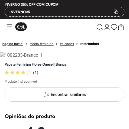
INVERNO 35% OFF COM CUPOM
INVERNO35
Ofertas
Compre por Departamento
Feminino
Masculino
página inicial
moda feminina
calçados
rasteirinhas
>
>
>
Infantil
Calçados
Mindse7
Plus Size
Papete Feminina Flores Oneself Branca
Até 20% off
(
1
)
Até 40% off
Até 60% off
Produto Indisponível
A partir de 60% off
Feminino
Em alta
Encontrar similares
Inverno
Alfaiataria
Novidades
Roupas
Opiniões do produto
Blusas e Camisetas
Básicos