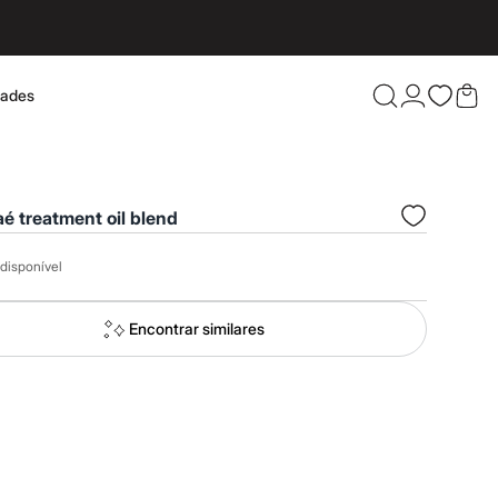
dades
Confira 
aé treatment oil blend
disponível
Encontrar similares