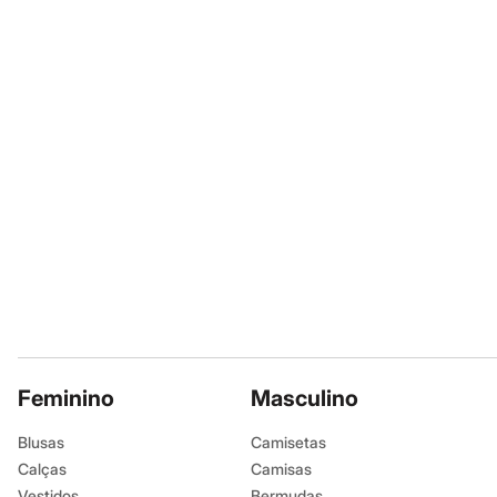
Calças
Informacoes gerai
Casacos e Jaquetas
Jeans
Tipo de Cabel
Moda esportiva
Shorts e Saias
Cor
:
Transpar
Vestidos
Tipo
:
Protetor
Masculino
Em alta
Dia dos Pais
Inverno
Novidades
Roupas
Bermudas
Camisas
Calças
Camisetas e Regatas
Casacos e Jaquetas
Jeans
Polos
Acessórios
Feminino
Masculino
Bolsas e Mochilas
Chapéus e Bonés
Blusas
Camisetas
Cintos
Carteiras
Calças
Camisas
Óculos
Vestidos
Bermudas