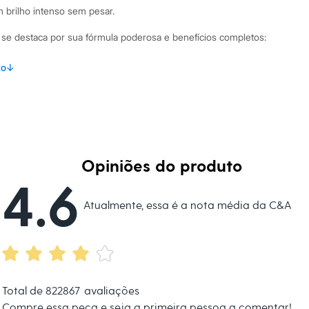
 brilho intenso sem pesar.
 se destaca por sua fórmula poderosa e benefícios completos:
ix de óleos e vitamina E, que nutre e fortalece a fibra capilar.
to
↓
que hidrata, combate o frizz, repara pontas duplas e
tenso.
e defende os fios contra os danos causados por secador,
res.
pida absorção, ideal para todos os tipos de cabelo, sem deixar
Opiniões do produto
4.6
inações Incorpore este óleo capilar na sua rotina de
Atualmente, essa é a nota média da C&A
maneiras. Aplique algumas gotas no cabelo úmido antes de
eção térmica и facilitar a escovação. Para um acabamento
s secos para controlar o frizz, selar as pontas e dar um toque
nteado. É o finalizador ideal para levar na bolsa e revitalizar os
 do dia.
Total de
822867
avaliações
 C&A! ❤
Compre essa peça e seja a primeira pessoa a comentar!