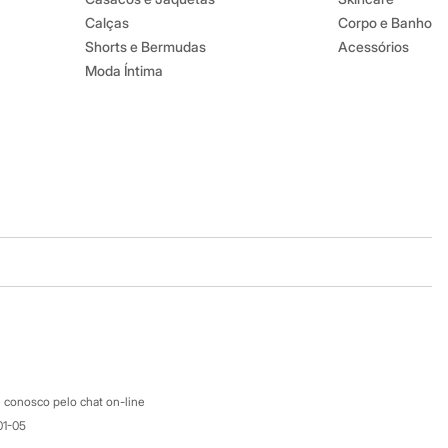
Calças
Corpo e Banho
Shorts e Bermudas
Acessórios
Moda Íntima
Baixe o app
Google store
Apple store
Atendimento
 conosco pelo chat on-line
01-05
Ajuda