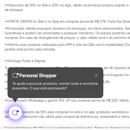
Solicite seu ca
Mapa do site
Jeans
**Desconto de 10% no Site e 20% no App, válido na primeira compra usando o 
Governança
Moda esportiva
Investidores
de estoque.
Shorts e Bermudas
Ouvidoria / Rel
Sala de imprensa
Todos os produtos
Educação fina
**FRETE GRÁTIS no Site e no App em compras acima de R$ 279. Frete fixo Brasi
Infantil
Privacidade
Sustentabilida
*Promoções válidas enquanto durarem os estoques, em itens selecionados. Sa
Em alta
Configuração de cookies
ilustrativas e podem ser encerradas a qualquer momento. Os preços poderão var
Arrumadinho para os meninos
Minha privacidade
compras. Em caso de divergências de preços, o valor válido será o do carrinho 
Romântico para as meninas
**Retire suas compras realizadas pelo APP e site da C&A com a modalidade Clique
Inverno
pedido está pronto para retirada.
Novidades
Roupas menina
0 a 24 meses
**Entrega Turbo e Rápida
1 a 5 anos
Turbo: Pedidos aprovados entre 10h e 17h, serão entregues em até 4h (exceto d
4 a 12 anos
Rápida: Pedidos com os pagamentos aprovados até as 10h, serão entregues no 
Personal Shopper
10 a 16 anos
Roupas menino
*O valor do frete para o turbo é R$ 24,99 e para a rápida é R$ 14,99.
Te ajudo a procurar produtos, montar looks e encontrar
Formas de pagamento
0 a 24 meses
presentes. O que está precisando?
*Essa condição ainda não estará disponível em todas as lojas.
1 a 5 anos
4 a 12 anos
*Compre pelo Whatsapp e ganhe 10% off nas compras acima de R$ 200. Válido p
10 a 16 anos
Acessórios
C&A Pay: desconto de 10% para compras no site e no app, produtos vendidos e e
Recém-nascido
de R$ 400. Desconto não válido para compra de eletrônicos, smartwatch e iten
Bolsas e Mochilas
Chapéus
Copyright Notice: © C&A e suas entidades relacionadas. Todos os direitos rese
Calçados