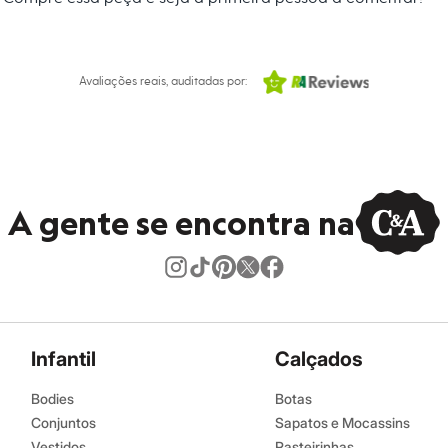
s:
o
:
Todos os tipos de cabelo
ente
Avaliações reais, auditadas por:
 térmico
A gente se encontra na
Infantil
Calçados
Bodies
Botas
Conjuntos
Sapatos e Mocassins
Vestidos
Rasteirinhas