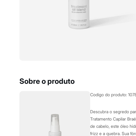
Roupas
Blusas e Camisetas
Básicos
Calças
Casacos e Jaquetas
Jeans
Macacões
Saias
Shorts e Bermudas
Vestidos
Acessórios
Bolsas
Bonés e Chapéus
Bijoux
Cintos
Sobre o produto
Óculos
Relógios
Calçados
Codigo do produto
:
107
Botas
Chinelos
Rasteirinhas
Descubra o segredo par
Sandálias
Tratamento Capilar Braé
Sapatilhas
de cabelo, este óleo hid
Tênis
Marcas
frizz e a quebra. Sua f