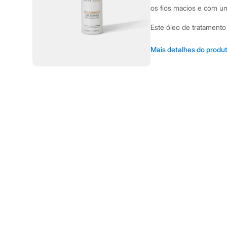
City
os fios macios e com um
Clock House
Mindset
Este óleo de tratamento
Sawary
Yessica
Fórmula rica com um m
Moda esportiva
Mais detalhes do produ
Acessórios
Ação multifuncional 
Blusas
proporciona brilho in
Calçados
Proteção térmica qu
Leggings
Shorts e Bermudas
chapinha e modelado
Tops
Textura leve e de rá
Moda íntima
aspecto oleoso.
Calcinhas
Cintas e Modeladores
Sugestões de Uso e Comb
Meias
Pijamas
cuidados de diferentes 
Sutiãs e Tops
secar para garantir prot
Moda praia
perfeito, use nos cabelo
Biquínis
Maiôs
extra de brilho ao seu pe
Saídas de praia
fios a qualquer momento
Personagens
Plus size
A gente se encontra na
Blusas e Camisetas