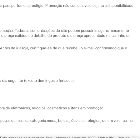
Fale conosco
ara perfumes prestígio. Promoção não cumulativa e sujeita a disponibilidade
Nossas lojas
Nossas lojas plus size
Central de ética
 promoção. Todas as comunicações do site podem possuir imagens meramente
 o preço exibido no detalhe do produto e o preço apresentado no carrinho de
Eventos
Antes de ir à loja, certifique-se de que recebeu o e-mail confirmando que o
Especial Dia dos Pais
dia seguinte (exceto domingos e feriados).
a de eletrônicos, relógios, cosméticos e itens em promoção.
peças ou mais da categoria moda, beleza, óculos e relógios, ou em valor acima
 Fale conosco pelo
chat on-line
- Alameda Araguaia, 1222, Alphaville - Barueri -