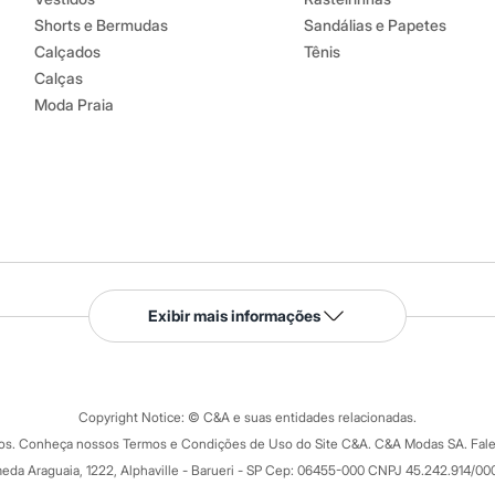
Shorts e Bermudas
Sandálias e Papetes
Calçados
Tênis
Calças
Moda Praia
Serviços
Exibir mais informações
Tipos de serviços
o C&A
Clique e retire
Trocas e devoluções
ograma
Copyright Notice: © C&A e suas entidades relacionadas.
Formas de pagamento
dos. Conheça nossos Termos e Condições de Uso do Site C&A. C&A Modas SA. Fale
Todas as vantagens
ay
eda Araguaia, 1222, Alphaville - Barueri - SP Cep: 06455-000 CNPJ 45.242.914/00
Minha C&A