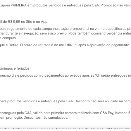
rtão
Cupons de desconto
cupom PRIMEIRA em produtos vendidos e entregues pela C&A. Promoção não válida p
Cartão presente
atórios
Sobre o cartão presente
nceira
l de R$ 9,99 no Site e no App.
de
iba o regulamento de cada campanha e ação promocional na vitrine específica da
iar durante a navegação, sem aviso prévio. Pode também ocorrer divergência entre
de compras.
 e Retire. O prazo de retirada é de até 1 dia útil após a aprovação do pagamento. 
omingos e feriados).
mesmo dia e pedidos com o pagamentos aprovados após as 10h serão entregues no 
Segurança e qualidade
ara produtos vendidos e entregues pela C&A. Desconto não será aplicado na compr
ntregues pela C&A, válido para primeira compra realizada com C&A Pay, levando 5 
s em promoção. Descontos não cumulativos.
rvados.
Conheça nossos Termos e Condições de Uso do Site C&A
. C&A Modas SA.