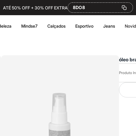
8DO8
ATÉ 50% OFF + 30% OFF EXTRA
Beleza
Mindse7
Calçados
Esportivo
Jeans
Novi
óleo br
Produto In