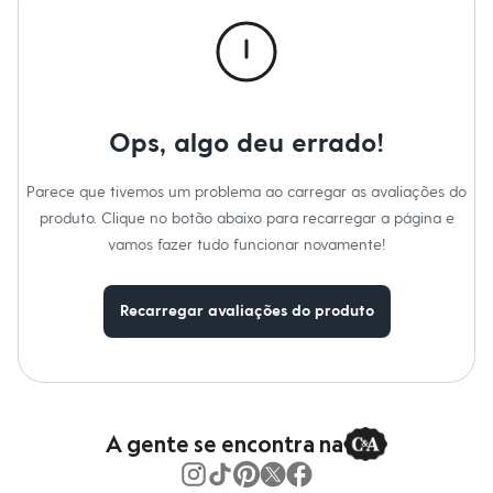
Novidades
Roupas
Blusas e Camisetas
Básicos
Calças
Casacos e Jaquetas
Jeans
Ops, algo deu errado!
Macacões
Saias
Shorts e Bermudas
Parece que tivemos um problema ao carregar as avaliações do
Vestidos
produto. Clique no botão abaixo para recarregar a página e
Acessórios
Bolsas
vamos fazer tudo funcionar novamente!
Bonés e Chapéus
Bijoux
Cintos
Recarregar avaliações do produto
Óculos
Relógios
Calçados
Botas
Chinelos
Rasteirinhas
Sandálias
A gente se encontra na
Sapatilhas
Tênis