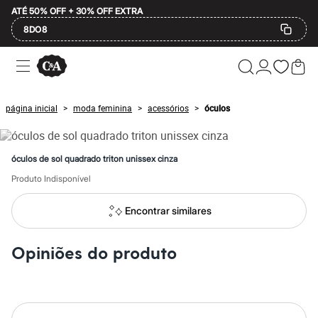
ATÉ 50% OFF + 30% OFF EXTRA
8DO8
Ofertas
Compre por Departamento
Feminino
Masculino
página inicial
moda feminina
acessórios
óculos
>
>
>
Infantil
Calçados
Mindse7
Plus Size
óculos de sol quadrado triton unissex cinza
2 calçados por R$189
2 peças por R$199
Produto Indisponível
3 lingeries por R$99
3 itens de beleza por R$129
Encontrar similares
Até 20% off
Até 40% off
Até 60% off
Opiniões do produto
A partir de 60% off
Feminino
Em alta
Inverno
Alfaiataria