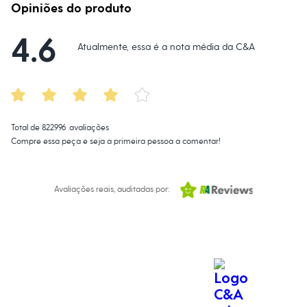
Calças
Opiniões do produto
Casacos e Jaquetas
Jeans
4.6
Macacões
Atualmente, essa é a nota média da C&A
Saias
Shorts e Bermudas
Vestidos
Acessórios
Bolsas
Bonés e Chapéus
Bijoux
Total de
822996
avaliações
Cintos
Compre essa peça e seja a primeira pessoa a comentar!
Óculos
Relógios
Calçados
Botas
Avaliações reais, auditadas por:
Chinelos
Rasteirinhas
Sandálias
Sapatilhas
Tênis
Marcas
City
Clock House
Mindset