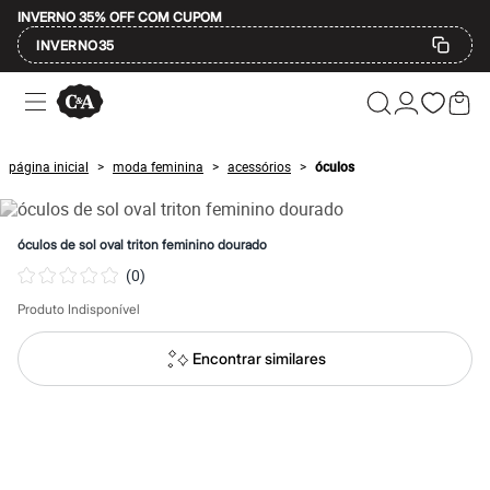
INVERNO 35% OFF COM CUPOM
INVERNO35
Ofertas
Compre por Departamento
Feminino
Masculino
página inicial
moda feminina
acessórios
óculos
>
>
>
Infantil
Calçados
Mindse7
Plus Size
óculos de sol oval triton feminino dourado
Até 20% off
(
0
)
Até 40% off
Até 60% off
Produto Indisponível
A partir de 60% off
Feminino
Em alta
Encontrar similares
Inverno
Alfaiataria
Novidades
Roupas
Blusas e Camisetas
Básicos