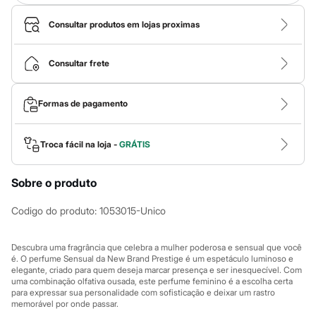
Calças
Casacos e Jaquetas
Consultar produtos em lojas proximas
Jeans
Macacões
Saias
Consultar frete
Shorts e Bermudas
Vestidos
Acessórios
Bolsas
Formas de pagamento
Bonés e Chapéus
Bijoux
Cintos
Troca fácil na loja -
GRÁTIS
Óculos
Relógios
Calçados
Sobre o produto
Botas
Chinelos
Codigo do produto
:
1053015-Unico
Rasteirinhas
Sandálias
Sapatilhas
Descubra uma fragrância que celebra a mulher poderosa e sensual que você
Tênis
é. O perfume Sensual da New Brand Prestige é um espetáculo luminoso e
Marcas
elegante, criado para quem deseja marcar presença e ser inesquecível. Com
City
uma combinação olfativa ousada, este perfume feminino é a escolha certa
Clock House
para expressar sua personalidade com sofisticação e deixar um rastro
memorável por onde passar.
Mindset