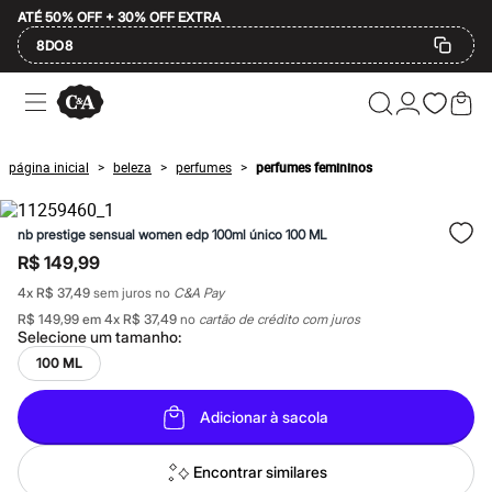
ATÉ 50% OFF + 30% OFF EXTRA
8DO8
Ofertas
Compre por Departamento
Feminino
Masculino
página inicial
beleza
perfumes
perfumes femininos
>
>
>
Infantil
Calçados
Mindse7
nb prestige sensual women edp 100ml único 100 ML
Plus Size
Até 20% off
R$ 149,99
Até 40% off
4
x
R$ 37,49
sem juros no
C&A Pay
Até 60% off
A partir de 60% off
R$ 149,99
em
4
x
R$ 37,49
no
cartão de crédito com juros
Feminino
Selecione um
tamanho
:
Em alta
100 ML
Inverno
Alfaiataria
Novidades
Adicionar à sacola
Roupas
Blusas e Camisetas
Encontrar similares
Básicos