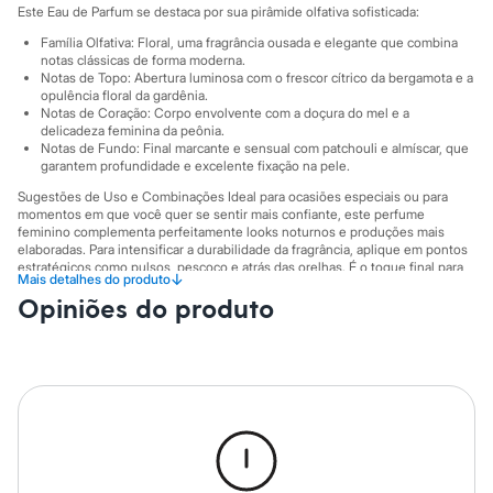
Sawary
Este Eau de Parfum se destaca por sua pirâmide olfativa sofisticada:
Yessica
Moda esportiva
Família Olfativa: Floral, uma fragrância ousada e elegante que combina
notas clássicas de forma moderna.
Acessórios
Notas de Topo: Abertura luminosa com o frescor cítrico da bergamota e a
Blusas
opulência floral da gardênia.
Calçados
Notas de Coração: Corpo envolvente com a doçura do mel e a
Leggings
delicadeza feminina da peônia.
Shorts e Bermudas
Notas de Fundo: Final marcante e sensual com patchouli e almíscar, que
Tops
garantem profundidade e excelente fixação na pele.
Moda íntima
Sugestões de Uso e Combinações Ideal para ocasiões especiais ou para
Calcinhas
momentos em que você quer se sentir mais confiante, este perfume
Cintas e Modeladores
feminino complementa perfeitamente looks noturnos e produções mais
Meias
elaboradas. Para intensificar a durabilidade da fragrância, aplique em pontos
Pijamas
estratégicos como pulsos, pescoço e atrás das orelhas. É o toque final para
↓
Mais detalhes do produto
Sutiãs e Tops
uma presença que não passa despercebida.
Moda praia
Opiniões do produto
A gente se encontra na C&A! ❤
Biquínis
Maiôs
Família olfativa: floral Notas de topo: bergamota, gardênia Nota de coração:
Saídas de praia
mel, peônia Notas de fundo: patchouli, almíscar
Personagens
Informacoes gerais:
Plus size
Blusas e Camisetas
Cor
:
Único
Calças
Marcas
:
New Brand
Casacos e Jaquetas
Jeans