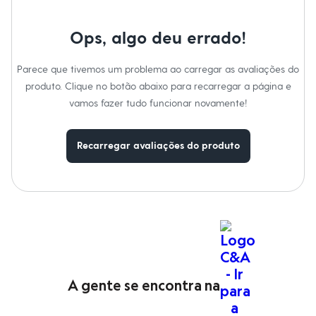
Moda esportiva
Shorts e Saias
Vestidos
Ops, algo deu errado!
Masculino
Em alta
Dia dos Pais
Parece que tivemos um problema ao carregar as avaliações do
Inverno
produto. Clique no botão abaixo para recarregar a página e
Novidades
vamos fazer tudo funcionar novamente!
Roupas
Bermudas
Camisas
Calças
Recarregar avaliações do produto
Camisetas e Regatas
Casacos e Jaquetas
Jeans
Polos
Acessórios
Bolsas e Mochilas
Chapéus e Bonés
Cintos
Carteiras
Óculos
A gente se encontra na
Relógios
Calçados
Botas