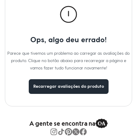
Calças
Casacos e Jaquetas
Jeans
Macacões
Saias
Shorts e Bermudas
Vestidos
Ops, algo deu errado!
Acessórios
Bolsas
Bonés e Chapéus
Parece que tivemos um problema ao carregar as avaliações do
Bijoux
produto. Clique no botão abaixo para recarregar a página e
Cintos
Óculos
vamos fazer tudo funcionar novamente!
Relógios
Calçados
Botas
Recarregar avaliações do produto
Chinelos
Rasteirinhas
Sandálias
Sapatilhas
Tênis
Marcas
City
A gente se encontra na
Clock House
Mindset