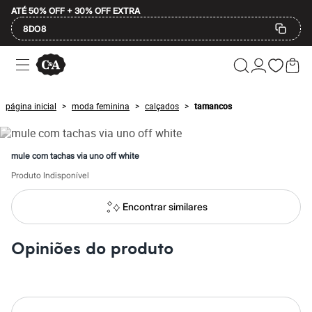
ATÉ 50% OFF + 30% OFF EXTRA
8DO8
Ofertas
Compre por Departamento
Feminino
Masculino
página inicial
moda feminina
calçados
tamancos
>
>
>
Infantil
Calçados
Mindse7
Plus Size
mule com tachas via uno off white
Até 20% off
Até 40% off
Produto Indisponível
Até 60% off
A partir de 60% off
Encontrar similares
Feminino
Em alta
Inverno
Opiniões do produto
Alfaiataria
Novidades
Roupas
Blusas e Camisetas
Básicos