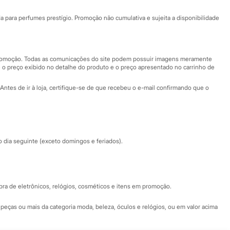
Ajuda
Fale conosco
ara perfumes prestígio. Promoção não cumulativa e sujeita a disponibilidade
Nossas lojas
Nossas lojas plus size
Central de ética
 promoção. Todas as comunicações do site podem possuir imagens meramente
 o preço exibido no detalhe do produto e o preço apresentado no carrinho de
Eventos
Antes de ir à loja, certifique-se de que recebeu o e-mail confirmando que o
Especial Dia dos Pais
dia seguinte (exceto domingos e feriados).
a de eletrônicos, relógios, cosméticos e itens em promoção.
peças ou mais da categoria moda, beleza, óculos e relógios, ou em valor acima