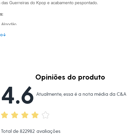
ca das Guerreiras do Kpop e acabamento pespontado.
s:
 Algodão
 longa
to
↓
na
Opiniões do produto
eca:
4.6
ratura máxima de 40ºC.
Atualmente, essa é a nota média da C&A
ejamento.
tambor.
ral.
eratura média.
co.
do processo suave.
Total de
822982
avaliações