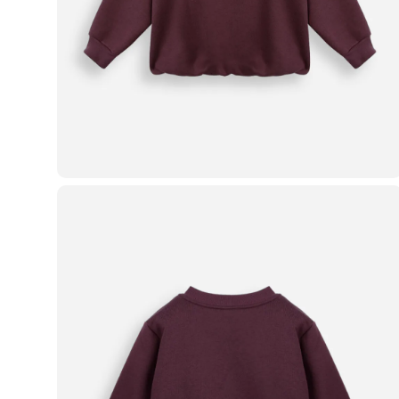
Casacos e Jaquetas
Jeans
Macacões
Saias
Shorts e Bermudas
Vestidos
Acessórios
Bolsas
Bonés e Chapéus
Bijoux
Cintos
Óculos
Relógios
Calçados
Botas
Chinelos
Rasteirinhas
Sandálias
Sapatilhas
Tênis
Marcas
City
Clock House
Mindset
Sawary