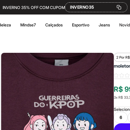
INVERNO35
INVERNO 35% OFF COM CUPOM
Beleza
Mindse7
Calçados
Esportivo
Jeans
Novi
2 Por R$
moletom
R$ 9
3
x
R$ 33,
Selecio
6