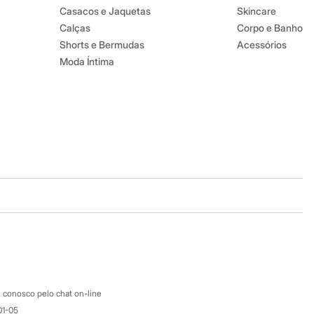
Casacos e Jaquetas
Skincare
Calças
Corpo e Banho
Shorts e Bermudas
Acessórios
Moda Íntima
Baixe o app
Google store
Apple store
Atendimento
 conosco pelo chat on-line
01-05