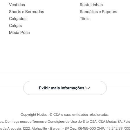
Vestidos
Rasteirinhas
Shorts e Bermudas
Sandálias e Papetes
Calçados
Tênis
Calças
Moda Praia
Serviços
Exibir mais informações
Tipos de serviços
o C&A
Clique e retire
Trocas e devoluções
ograma
Copyright Notice: © C&A e suas entidades relacionadas.
Formas de pagamento
dos. Conheça nossos Termos e Condições de Uso do Site C&A. C&A Modas SA. Fale
Todas as vantagens
ay
eda Araguaia, 1222, Alphaville - Barueri - SP Cep: 06455-000 CNPJ 45.242.914/00