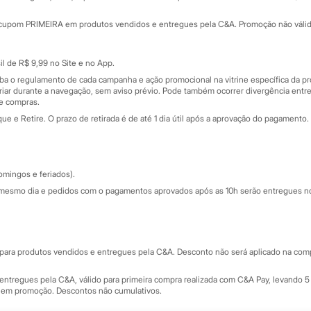
Minha C&A
rtão
Cupons de desconto
cupom PRIMEIRA em produtos vendidos e entregues pela C&A. Promoção não válida p
Cartão presente
atórios
Sobre o cartão presente
nceira
l de R$ 9,99 no Site e no App.
de
iba o regulamento de cada campanha e ação promocional na vitrine específica da
iar durante a navegação, sem aviso prévio. Pode também ocorrer divergência entre
de compras.
 e Retire. O prazo de retirada é de até 1 dia útil após a aprovação do pagamento. 
omingos e feriados).
mesmo dia e pedidos com o pagamentos aprovados após as 10h serão entregues no 
Segurança e qualidade
ara produtos vendidos e entregues pela C&A. Desconto não será aplicado na compr
ntregues pela C&A, válido para primeira compra realizada com C&A Pay, levando 5 
s em promoção. Descontos não cumulativos.