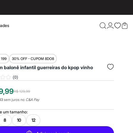
dades
Confira 
 199
30% OFF - CUPOM 8DO8
 balonê infantil guerreiras do kpop vinho
(
0
)
9,99
R$ 129,99
33
sem juros no
C&A Pay
ne um
tamanho
:
8
10
12