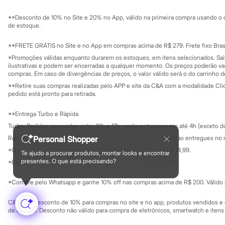
Sustentabilidade
Sandálias
Solicite seu ca
Mapa do site
Tênis
**Desconto de 10% no Site e 20% no App, válido na primeira compra usando o 
Governança
Diversão
Investidores
de estoque.
Marcas
Ouvidoria / Rel
Sala de imprensa
Baby Club
Educação fina
**FRETE GRÁTIS no Site e no App em compras acima de R$ 279. Frete fixo Brasi
Fifteen
Privacidade
Sustentabilida
*Promoções válidas enquanto durarem os estoques, em itens selecionados. Sa
Miss Fifteen
Configuração de cookies
ilustrativas e podem ser encerradas a qualquer momento. Os preços poderão var
Palomino
Minha privacidade
compras. Em caso de divergências de preços, o valor válido será o do carrinho 
Moda íntima
**Retire suas compras realizadas pelo APP e site da C&A com a modalidade Clique
Calcinhas
pedido está pronto para retirada.
Cuecas
Meias
**Entrega Turbo e Rápida
Pijamas
Moda praia
Turbo: Pedidos aprovados entre 10h e 17h, serão entregues em até 4h (exceto d
Biquínis e Maiôs
Personal Shopper
Rápida: Pedidos com os pagamentos aprovados até as 10h, serão entregues no 
Blusas de proteção
*O valor do frete para o turbo é R$ 24,99 e para a rápida é R$ 14,99.
Sungas
Te ajudo a procurar produtos, montar looks e encontrar
Formas de pagamento
Personagens
presentes. O que está precisando?
*Essa condição ainda não estará disponível em todas as lojas.
Bluey
Disney
*Compre pelo Whatsapp e ganhe 10% off nas compras acima de R$ 200. Válido p
Hello Kitty
Homem Aranha
C&A Pay: desconto de 10% para compras no site e no app, produtos vendidos e e
Minecraft
de R$ 400. Desconto não válido para compra de eletrônicos, smartwatch e iten
Naruto
Patrulha Canina