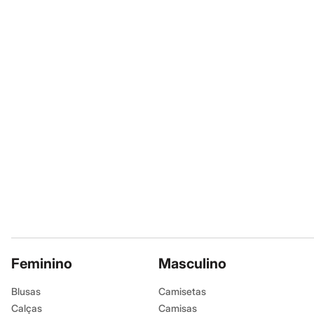
Sapatos
Sandálias e Papetes
Tênis
Moda esportiva
Acessórios
Bermudas
Camisetas
Calças
Calçados
Regatas
Moda íntima
Cuecas
Meias
Pijamas
Moda praia
Personagens
Plus size
Blusas e Camisetas
Calças
Camisas
Casacos e Jaquetas
Feminino
Masculino
Jeans
Moda esportiva
Blusas
Camisetas
Shorts e Bermudas
Calças
Camisas
Todos os produtos