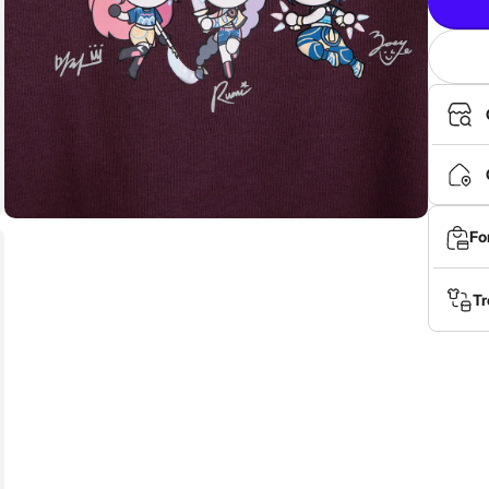
Fo
Tr