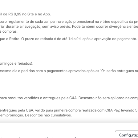
Cartão presente
atórios
Sobre o cartão presente
nceira
l de R$ 9,99 no Site e no App.
de
iba o regulamento de cada campanha e ação promocional na vitrine específica da
iar durante a navegação, sem aviso prévio. Pode também ocorrer divergência entre
de compras.
 e Retire. O prazo de retirada é de até 1 dia útil após a aprovação do pagamento. 
omingos e feriados).
mesmo dia e pedidos com o pagamentos aprovados após as 10h serão entregues no 
Segurança e qualidade
ara produtos vendidos e entregues pela C&A. Desconto não será aplicado na compr
ntregues pela C&A, válido para primeira compra realizada com C&A Pay, levando 5 
s em promoção. Descontos não cumulativos.
rvados.
Conheça nossos Termos e Condições de Uso do Site C&A
. C&A Modas SA.
Configuraç