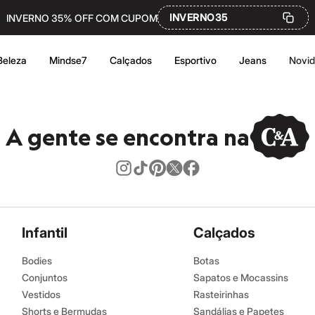
INVERNO35
INVERNO 35% OFF COM CUPOM
Beleza
Mindse7
Calçados
Esportivo
Jeans
Novi
A gente se encontra na
Infantil
Calçados
Bodies
Botas
Conjuntos
Sapatos e Mocassins
Vestidos
Rasteirinhas
Shorts e Bermudas
Sandálias e Papetes