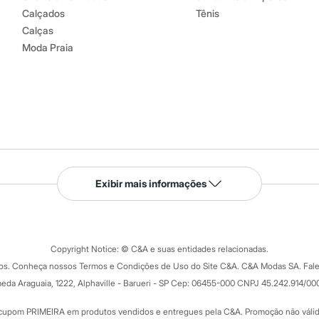
Calçados
Tênis
Calças
Moda Praia
Serviços
Exibir mais informações
Tipos de serviços
o C&A
Clique e retire
Trocas e devoluções
ograma
Copyright Notice: © C&A e suas entidades relacionadas.
Formas de pagamento
dos. Conheça nossos Termos e Condições de Uso do Site C&A. C&A Modas SA. Fale
Todas as vantagens
ay
eda Araguaia, 1222, Alphaville - Barueri - SP Cep: 06455-000 CNPJ 45.242.914/00
Minha C&A
rtão
Cupons de desconto
cupom PRIMEIRA em produtos vendidos e entregues pela C&A. Promoção não válida p