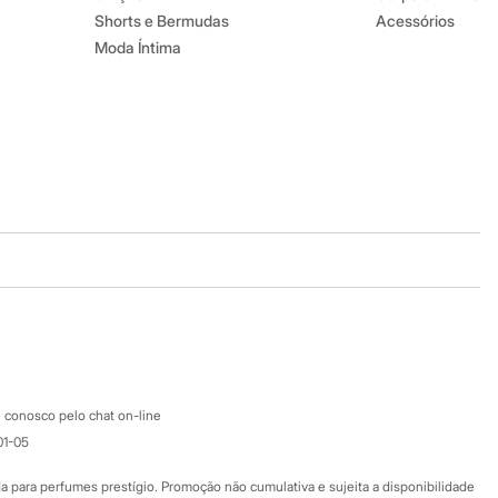
Shorts e Bermudas
Acessórios
Moda Íntima
Baixe o app
Google store
Apple store
Atendimento
 conosco pelo chat on-line
01-05
Ajuda
Fale conosco
ara perfumes prestígio. Promoção não cumulativa e sujeita a disponibilidade