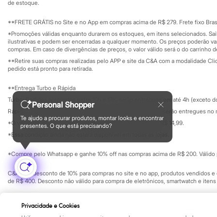
Yessica
Investidores
de estoque.
Ouvidoria / Rel
Moda esportiva
Sala de imprensa
Acessórios
Educação fina
**FRETE GRÁTIS no Site e no App em compras acima de R$ 279. Frete fixo Brasi
Blusas
Privacidade
Sustentabilida
*Promoções válidas enquanto durarem os estoques, em itens selecionados. Sa
Calçados
Configuração de cookies
ilustrativas e podem ser encerradas a qualquer momento. Os preços poderão var
Leggings
Minha privacidade
compras. Em caso de divergências de preços, o valor válido será o do carrinho 
Shorts e Bermudas
**Retire suas compras realizadas pelo APP e site da C&A com a modalidade Clique
Tops
pedido está pronto para retirada.
Moda íntima
Calcinhas
**Entrega Turbo e Rápida
Cintas e Modeladores
Meias
Turbo: Pedidos aprovados entre 10h e 17h, serão entregues em até 4h (exceto d
Personal Shopper
Pijamas
Rápida: Pedidos com os pagamentos aprovados até as 10h, serão entregues no 
Sutiãs e Tops
Te ajudo a procurar produtos, montar looks e encontrar
*O valor do frete para o turbo é R$ 24,99 e para a rápida é R$ 14,99.
Moda praia
presentes. O que está precisando?
Formas de pagamento
Biquínis
*Essa condição ainda não estará disponível em todas as lojas.
Maiôs
Saídas de praia
*Compre pelo Whatsapp e ganhe 10% off nas compras acima de R$ 200. Válido p
Personagens
Plus size
C&A Pay: desconto de 10% para compras no site e no app, produtos vendidos e e
Blusas e Camisetas
de R$ 400. Desconto não válido para compra de eletrônicos, smartwatch e iten
Calças
Casacos e Jaquetas
Copyright Notice: © C&A e suas entidades relacionadas. Todos os direitos rese
Jeans
Privacidade e Cookies
SP Cep: 06455-000 CNPJ 45.242.914/0001-05
Moda esportiva