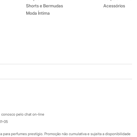
Shorts e Bermudas
Acessórios
Moda Íntima
Baixe o app
Google store
Apple store
Atendimento
 conosco pelo chat on-line
01-05
Ajuda
Fale conosco
ara perfumes prestígio. Promoção não cumulativa e sujeita a disponibilidade