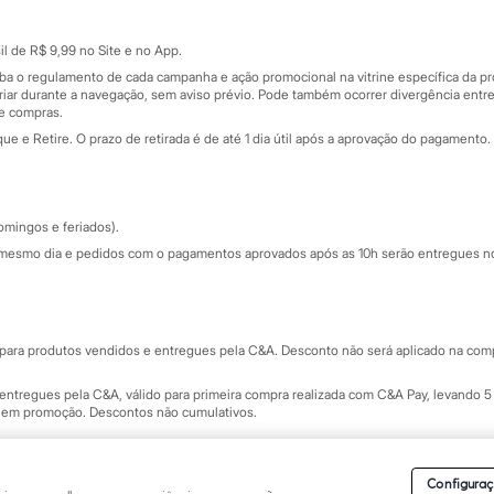
Cartão presente
atórios
Sobre o cartão presente
nceira
l de R$ 9,99 no Site e no App.
de
iba o regulamento de cada campanha e ação promocional na vitrine específica da
iar durante a navegação, sem aviso prévio. Pode também ocorrer divergência entre
de compras.
 e Retire. O prazo de retirada é de até 1 dia útil após a aprovação do pagamento. 
omingos e feriados).
mesmo dia e pedidos com o pagamentos aprovados após as 10h serão entregues no 
Segurança e qualidade
ara produtos vendidos e entregues pela C&A. Desconto não será aplicado na compr
ntregues pela C&A, válido para primeira compra realizada com C&A Pay, levando 5 
s em promoção. Descontos não cumulativos.
rvados.
Conheça nossos Termos e Condições de Uso do Site C&A
. C&A Modas SA.
Configuraç