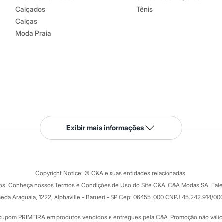
Calçados
Tênis
Calças
Moda Praia
Serviços
Exibir mais informações
Tipos de serviços
o C&A
Clique e retire
Trocas e devoluções
ograma
Copyright Notice: © C&A e suas entidades relacionadas.
Formas de pagamento
dos. Conheça nossos Termos e Condições de Uso do Site C&A. C&A Modas SA. Fale
Todas as vantagens
ay
eda Araguaia, 1222, Alphaville - Barueri - SP Cep: 06455-000 CNPJ 45.242.914/00
Minha C&A
rtão
Cupons de desconto
cupom PRIMEIRA em produtos vendidos e entregues pela C&A. Promoção não válida p