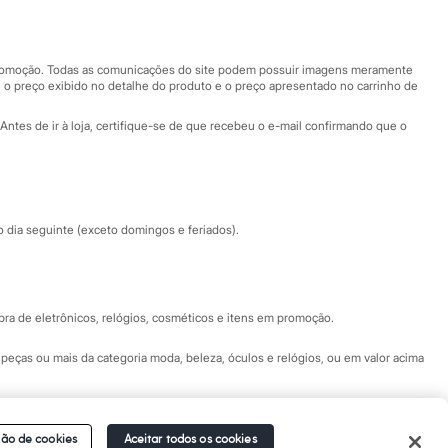
Nossas lojas
Nossas lojas plus size
Central de ética
 promoção. Todas as comunicações do site podem possuir imagens meramente
 o preço exibido no detalhe do produto e o preço apresentado no carrinho de
Eventos
Antes de ir à loja, certifique-se de que recebeu o e-mail confirmando que o
Especial Dia dos Pais
dia seguinte (exceto domingos e feriados).
a de eletrônicos, relógios, cosméticos e itens em promoção.
peças ou mais da categoria moda, beleza, óculos e relógios, ou em valor acima
 Fale conosco pelo
chat on-line
- Alameda Araguaia, 1222, Alphaville - Barueri -
ão de cookies
Aceitar todos os cookies