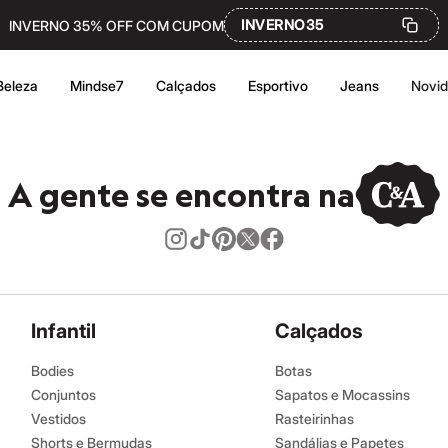
INVERNO35
INVERNO 35% OFF COM CUPOM
Beleza
Mindse7
Calçados
Esportivo
Jeans
Novi
A gente se encontra na
Infantil
Calçados
Bodies
Botas
Conjuntos
Sapatos e Mocassins
Vestidos
Rasteirinhas
Shorts e Bermudas
Sandálias e Papetes