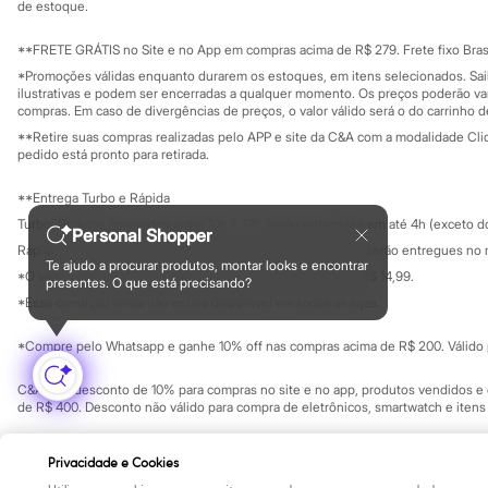
Yessica
Investidores
de estoque.
Ouvidoria / Rel
Moda esportiva
Sala de imprensa
Acessórios
Educação fina
**FRETE GRÁTIS no Site e no App em compras acima de R$ 279. Frete fixo Brasi
Blusas
Privacidade
Sustentabilida
*Promoções válidas enquanto durarem os estoques, em itens selecionados. Sa
Calçados
Configuração de cookies
ilustrativas e podem ser encerradas a qualquer momento. Os preços poderão var
Leggings
Minha privacidade
compras. Em caso de divergências de preços, o valor válido será o do carrinho 
Shorts e Bermudas
**Retire suas compras realizadas pelo APP e site da C&A com a modalidade Clique
Tops
pedido está pronto para retirada.
Moda íntima
Calcinhas
**Entrega Turbo e Rápida
Cintas e Modeladores
Meias
Turbo: Pedidos aprovados entre 10h e 17h, serão entregues em até 4h (exceto d
Personal Shopper
Pijamas
Rápida: Pedidos com os pagamentos aprovados até as 10h, serão entregues no 
Sutiãs e Tops
Te ajudo a procurar produtos, montar looks e encontrar
*O valor do frete para o turbo é R$ 24,99 e para a rápida é R$ 14,99.
Moda praia
presentes. O que está precisando?
Formas de pagamento
Biquínis
*Essa condição ainda não estará disponível em todas as lojas.
Maiôs
Saídas de praia
*Compre pelo Whatsapp e ganhe 10% off nas compras acima de R$ 200. Válido p
Personagens
Plus size
C&A Pay: desconto de 10% para compras no site e no app, produtos vendidos e e
Blusas e Camisetas
de R$ 400. Desconto não válido para compra de eletrônicos, smartwatch e iten
Calças
Casacos e Jaquetas
Copyright Notice: © C&A e suas entidades relacionadas. Todos os direitos rese
Jeans
Privacidade e Cookies
SP Cep: 06455-000 CNPJ 45.242.914/0001-05
Moda esportiva