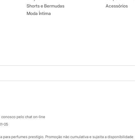
Shorts e Bermudas
Acessórios
Moda Íntima
Baixe o app
Google store
Apple store
Atendimento
 conosco pelo chat on-line
01-05
Ajuda
Fale conosco
ara perfumes prestígio. Promoção não cumulativa e sujeita a disponibilidade