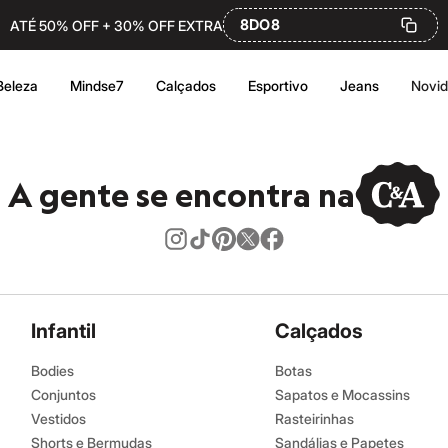
8DO8
ATÉ 50% OFF + 30% OFF EXTRA
Beleza
Mindse7
Calçados
Esportivo
Jeans
Novi
A gente se encontra na
Infantil
Calçados
Bodies
Botas
Conjuntos
Sapatos e Mocassins
Vestidos
Rasteirinhas
Shorts e Bermudas
Sandálias e Papetes