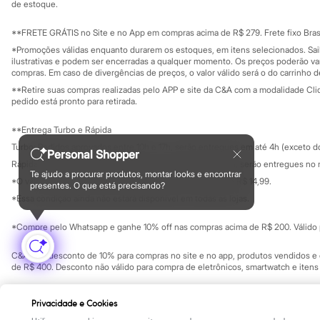
Yessica
Investidores
de estoque.
Ouvidoria / Rel
Moda esportiva
Sala de imprensa
Acessórios
Educação fina
**FRETE GRÁTIS no Site e no App em compras acima de R$ 279. Frete fixo Brasi
Blusas
Privacidade
Sustentabilida
*Promoções válidas enquanto durarem os estoques, em itens selecionados. Sa
Calçados
Configuração de cookies
ilustrativas e podem ser encerradas a qualquer momento. Os preços poderão var
Leggings
Minha privacidade
compras. Em caso de divergências de preços, o valor válido será o do carrinho 
Shorts e Bermudas
**Retire suas compras realizadas pelo APP e site da C&A com a modalidade Clique
Tops
pedido está pronto para retirada.
Moda íntima
Calcinhas
**Entrega Turbo e Rápida
Cintas e Modeladores
Meias
Turbo: Pedidos aprovados entre 10h e 17h, serão entregues em até 4h (exceto d
Personal Shopper
Pijamas
Rápida: Pedidos com os pagamentos aprovados até as 10h, serão entregues no 
Sutiãs e Tops
Te ajudo a procurar produtos, montar looks e encontrar
*O valor do frete para o turbo é R$ 24,99 e para a rápida é R$ 14,99.
Moda praia
presentes. O que está precisando?
Formas de pagamento
Biquínis
*Essa condição ainda não estará disponível em todas as lojas.
Maiôs
Saídas de praia
*Compre pelo Whatsapp e ganhe 10% off nas compras acima de R$ 200. Válido p
Personagens
Plus size
C&A Pay: desconto de 10% para compras no site e no app, produtos vendidos e e
Blusas e Camisetas
de R$ 400. Desconto não válido para compra de eletrônicos, smartwatch e iten
Calças
Casacos e Jaquetas
Copyright Notice: © C&A e suas entidades relacionadas. Todos os direitos rese
Jeans
Privacidade e Cookies
SP Cep: 06455-000 CNPJ 45.242.914/0001-05
Moda esportiva