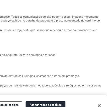
Nossas lojas
Nossas lojas plus size
Central de ética
 promoção. Todas as comunicações do site podem possuir imagens meramente
 o preço exibido no detalhe do produto e o preço apresentado no carrinho de
Eventos
Antes de ir à loja, certifique-se de que recebeu o e-mail confirmando que o
Especial Dia dos Pais
dia seguinte (exceto domingos e feriados).
a de eletrônicos, relógios, cosméticos e itens em promoção.
peças ou mais da categoria moda, beleza, óculos e relógios, ou em valor acima
 Fale conosco pelo
chat on-line
- Alameda Araguaia, 1222, Alphaville - Barueri -
ão de cookies
Aceitar todos os cookies