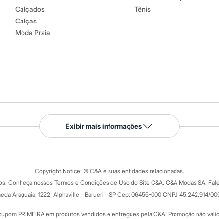
Calçados
Tênis
Calças
Moda Praia
Serviços
Exibir mais informações
Tipos de serviços
o C&A
Clique e retire
Trocas e devoluções
ograma
Copyright Notice: © C&A e suas entidades relacionadas.
Formas de pagamento
dos. Conheça nossos Termos e Condições de Uso do Site C&A. C&A Modas SA. Fale
Todas as vantagens
ay
eda Araguaia, 1222, Alphaville - Barueri - SP Cep: 06455-000 CNPJ 45.242.914/00
Minha C&A
rtão
Cupons de desconto
cupom PRIMEIRA em produtos vendidos e entregues pela C&A. Promoção não válida p