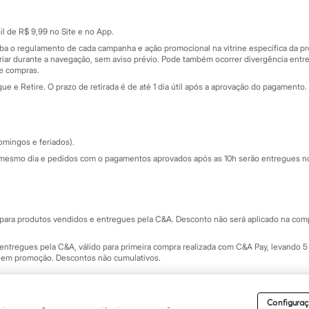
Cartão presente
atórios
Sobre o cartão presente
nceira
l de R$ 9,99 no Site e no App.
de
iba o regulamento de cada campanha e ação promocional na vitrine específica da
iar durante a navegação, sem aviso prévio. Pode também ocorrer divergência entre
de compras.
 e Retire. O prazo de retirada é de até 1 dia útil após a aprovação do pagamento. 
omingos e feriados).
mesmo dia e pedidos com o pagamentos aprovados após as 10h serão entregues no 
Segurança e qualidade
ara produtos vendidos e entregues pela C&A. Desconto não será aplicado na compr
ntregues pela C&A, válido para primeira compra realizada com C&A Pay, levando 5 
s em promoção. Descontos não cumulativos.
rvados.
Conheça nossos Termos e Condições de Uso do Site C&A
. C&A Modas SA.
Configuraç