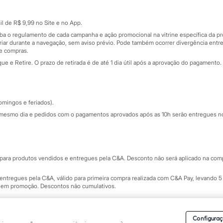
Cartão presente
atórios
Sobre o cartão presente
nceira
l de R$ 9,99 no Site e no App.
de
iba o regulamento de cada campanha e ação promocional na vitrine específica da
iar durante a navegação, sem aviso prévio. Pode também ocorrer divergência entre
de compras.
 e Retire. O prazo de retirada é de até 1 dia útil após a aprovação do pagamento. 
omingos e feriados).
mesmo dia e pedidos com o pagamentos aprovados após as 10h serão entregues no 
Segurança e qualidade
ara produtos vendidos e entregues pela C&A. Desconto não será aplicado na compr
ntregues pela C&A, válido para primeira compra realizada com C&A Pay, levando 5 
s em promoção. Descontos não cumulativos.
rvados.
Conheça nossos Termos e Condições de Uso do Site C&A
. C&A Modas SA.
Configuraç