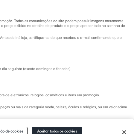
Nossas lojas
Nossas lojas plus size
Central de ética
 promoção. Todas as comunicações do site podem possuir imagens meramente
 o preço exibido no detalhe do produto e o preço apresentado no carrinho de
Eventos
Antes de ir à loja, certifique-se de que recebeu o e-mail confirmando que o
Especial Dia dos Pais
dia seguinte (exceto domingos e feriados).
a de eletrônicos, relógios, cosméticos e itens em promoção.
peças ou mais da categoria moda, beleza, óculos e relógios, ou em valor acima
 Fale conosco pelo
chat on-line
- Alameda Araguaia, 1222, Alphaville - Barueri -
ão de cookies
Aceitar todos os cookies