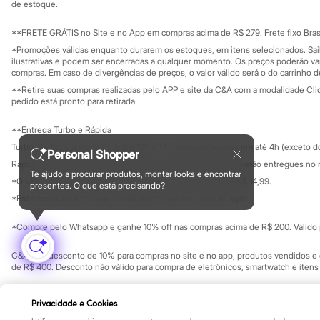
Yessica
Investidores
de estoque.
Ouvidoria / Rel
Moda esportiva
Sala de imprensa
Acessórios
Educação fina
**FRETE GRÁTIS no Site e no App em compras acima de R$ 279. Frete fixo Brasi
Blusas
Privacidade
Sustentabilida
*Promoções válidas enquanto durarem os estoques, em itens selecionados. Sa
Calçados
Configuração de cookies
ilustrativas e podem ser encerradas a qualquer momento. Os preços poderão var
Leggings
Minha privacidade
compras. Em caso de divergências de preços, o valor válido será o do carrinho 
Shorts e Bermudas
**Retire suas compras realizadas pelo APP e site da C&A com a modalidade Clique
Tops
pedido está pronto para retirada.
Moda íntima
Calcinhas
**Entrega Turbo e Rápida
Cintas e Modeladores
Meias
Turbo: Pedidos aprovados entre 10h e 17h, serão entregues em até 4h (exceto d
Personal Shopper
Pijamas
Rápida: Pedidos com os pagamentos aprovados até as 10h, serão entregues no 
Sutiãs e Tops
Te ajudo a procurar produtos, montar looks e encontrar
*O valor do frete para o turbo é R$ 24,99 e para a rápida é R$ 14,99.
Moda praia
presentes. O que está precisando?
Formas de pagamento
Biquínis
*Essa condição ainda não estará disponível em todas as lojas.
Maiôs
Saídas de praia
*Compre pelo Whatsapp e ganhe 10% off nas compras acima de R$ 200. Válido p
Personagens
Plus size
C&A Pay: desconto de 10% para compras no site e no app, produtos vendidos e e
Blusas e Camisetas
de R$ 400. Desconto não válido para compra de eletrônicos, smartwatch e iten
Calças
Casacos e Jaquetas
Copyright Notice: © C&A e suas entidades relacionadas. Todos os direitos rese
Jeans
Privacidade e Cookies
SP Cep: 06455-000 CNPJ 45.242.914/0001-05
Moda esportiva