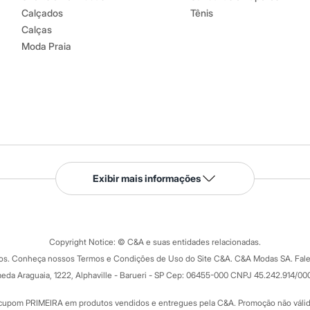
Calçados
Tênis
Calças
Moda Praia
Serviços
Exibir mais informações
Tipos de serviços
o C&A
Clique e retire
Trocas e devoluções
ograma
Copyright Notice: © C&A e suas entidades relacionadas.
Formas de pagamento
dos. Conheça nossos Termos e Condições de Uso do Site C&A. C&A Modas SA. Fale
Todas as vantagens
ay
eda Araguaia, 1222, Alphaville - Barueri - SP Cep: 06455-000 CNPJ 45.242.914/00
Minha C&A
rtão
Cupons de desconto
cupom PRIMEIRA em produtos vendidos e entregues pela C&A. Promoção não válida p