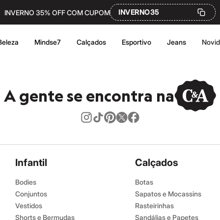
INVERNO35
INVERNO 35% OFF COM CUPOM
Beleza
Mindse7
Calçados
Esportivo
Jeans
Novi
A gente se encontra na
Infantil
Calçados
Bodies
Botas
Conjuntos
Sapatos e Mocassins
Vestidos
Rasteirinhas
Shorts e Bermudas
Sandálias e Papetes