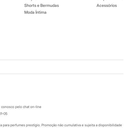
Shorts e Bermudas
Acessórios
Moda Íntima
Baixe o app
Google store
Apple store
Atendimento
 conosco pelo chat on-line
01-05
Ajuda
Fale conosco
ara perfumes prestígio. Promoção não cumulativa e sujeita a disponibilidade