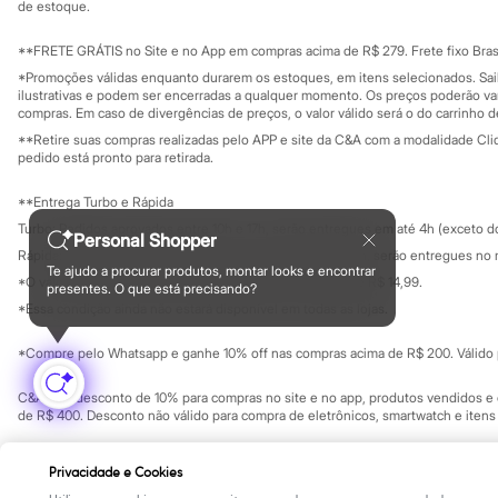
Yessica
Investidores
de estoque.
Ouvidoria / Rel
Moda esportiva
Sala de imprensa
Acessórios
Educação fina
**FRETE GRÁTIS no Site e no App em compras acima de R$ 279. Frete fixo Brasi
Blusas
Privacidade
Sustentabilida
*Promoções válidas enquanto durarem os estoques, em itens selecionados. Sa
Calçados
Configuração de cookies
ilustrativas e podem ser encerradas a qualquer momento. Os preços poderão var
Leggings
Minha privacidade
compras. Em caso de divergências de preços, o valor válido será o do carrinho 
Shorts e Bermudas
**Retire suas compras realizadas pelo APP e site da C&A com a modalidade Clique
Tops
pedido está pronto para retirada.
Moda íntima
Calcinhas
**Entrega Turbo e Rápida
Cintas e Modeladores
Meias
Turbo: Pedidos aprovados entre 10h e 17h, serão entregues em até 4h (exceto d
Personal Shopper
Pijamas
Rápida: Pedidos com os pagamentos aprovados até as 10h, serão entregues no 
Sutiãs e Tops
Te ajudo a procurar produtos, montar looks e encontrar
*O valor do frete para o turbo é R$ 24,99 e para a rápida é R$ 14,99.
Moda praia
presentes. O que está precisando?
Formas de pagamento
Biquínis
*Essa condição ainda não estará disponível em todas as lojas.
Maiôs
Saídas de praia
*Compre pelo Whatsapp e ganhe 10% off nas compras acima de R$ 200. Válido p
Personagens
Plus size
C&A Pay: desconto de 10% para compras no site e no app, produtos vendidos e e
Blusas e Camisetas
de R$ 400. Desconto não válido para compra de eletrônicos, smartwatch e iten
Calças
Casacos e Jaquetas
Copyright Notice: © C&A e suas entidades relacionadas. Todos os direitos rese
Jeans
Privacidade e Cookies
SP Cep: 06455-000 CNPJ 45.242.914/0001-05
Moda esportiva