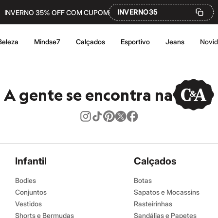
INVERNO35
INVERNO 35% OFF COM CUPOM
Beleza
Mindse7
Calçados
Esportivo
Jeans
Novi
A gente se encontra na
Infantil
Calçados
Bodies
Botas
Conjuntos
Sapatos e Mocassins
Vestidos
Rasteirinhas
Shorts e Bermudas
Sandálias e Papetes