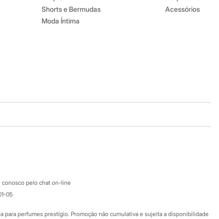
Shorts e Bermudas
Acessórios
Moda Íntima
Baixe o app
Google store
Apple store
Atendimento
 conosco pelo chat on-line
01-05
Ajuda
Fale conosco
ara perfumes prestígio. Promoção não cumulativa e sujeita a disponibilidade