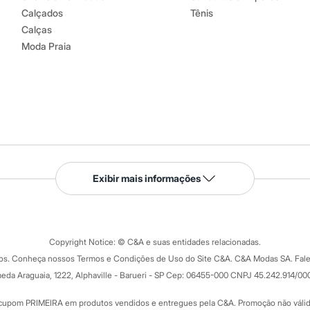
Calçados
Tênis
Calças
Moda Praia
Serviços
Exibir mais informações
Tipos de serviços
o C&A
Clique e retire
Trocas e devoluções
ograma
Copyright Notice: © C&A e suas entidades relacionadas.
Formas de pagamento
dos. Conheça nossos Termos e Condições de Uso do Site C&A. C&A Modas SA. Fale
Todas as vantagens
ay
eda Araguaia, 1222, Alphaville - Barueri - SP Cep: 06455-000 CNPJ 45.242.914/00
Minha C&A
rtão
Cupons de desconto
cupom PRIMEIRA em produtos vendidos e entregues pela C&A. Promoção não válida p