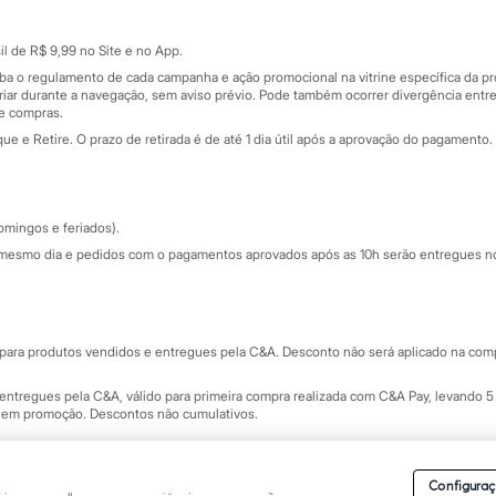
Cartão presente
atórios
Sobre o cartão presente
nceira
l de R$ 9,99 no Site e no App.
de
iba o regulamento de cada campanha e ação promocional na vitrine específica da
iar durante a navegação, sem aviso prévio. Pode também ocorrer divergência entre
de compras.
 e Retire. O prazo de retirada é de até 1 dia útil após a aprovação do pagamento. 
omingos e feriados).
mesmo dia e pedidos com o pagamentos aprovados após as 10h serão entregues no 
Segurança e qualidade
ara produtos vendidos e entregues pela C&A. Desconto não será aplicado na compr
ntregues pela C&A, válido para primeira compra realizada com C&A Pay, levando 5 
s em promoção. Descontos não cumulativos.
rvados.
Conheça nossos Termos e Condições de Uso do Site C&A
. C&A Modas SA.
Configuraç