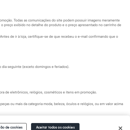
Nossas lojas
Nossas lojas plus size
Central de ética
 promoção. Todas as comunicações do site podem possuir imagens meramente
 o preço exibido no detalhe do produto e o preço apresentado no carrinho de
Eventos
Antes de ir à loja, certifique-se de que recebeu o e-mail confirmando que o
Especial Dia dos Pais
dia seguinte (exceto domingos e feriados).
a de eletrônicos, relógios, cosméticos e itens em promoção.
peças ou mais da categoria moda, beleza, óculos e relógios, ou em valor acima
 Fale conosco pelo
chat on-line
- Alameda Araguaia, 1222, Alphaville - Barueri -
ão de cookies
Aceitar todos os cookies