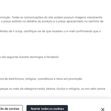
Nossas lojas
Nossas lojas plus size
Central de ética
 promoção. Todas as comunicações do site podem possuir imagens meramente
 o preço exibido no detalhe do produto e o preço apresentado no carrinho de
Eventos
Antes de ir à loja, certifique-se de que recebeu o e-mail confirmando que o
Especial Dia dos Pais
dia seguinte (exceto domingos e feriados).
a de eletrônicos, relógios, cosméticos e itens em promoção.
peças ou mais da categoria moda, beleza, óculos e relógios, ou em valor acima
 Fale conosco pelo
chat on-line
- Alameda Araguaia, 1222, Alphaville - Barueri -
ão de cookies
Aceitar todos os cookies