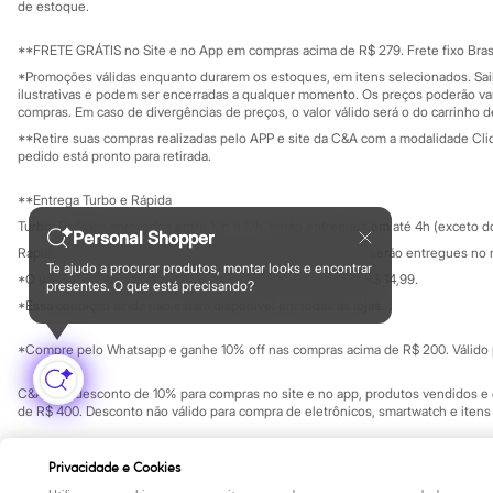
Clock House
Investidores
de estoque.
Ouvidoria / Rel
Mindset
Sala de imprensa
Sawary
Educação fina
**FRETE GRÁTIS no Site e no App em compras acima de R$ 279. Frete fixo Brasi
Yessica
Privacidade
Sustentabilida
*Promoções válidas enquanto durarem os estoques, em itens selecionados. Sa
Moda esportiva
Configuração de cookies
ilustrativas e podem ser encerradas a qualquer momento. Os preços poderão var
Acessórios
Minha privacidade
compras. Em caso de divergências de preços, o valor válido será o do carrinho 
Blusas
**Retire suas compras realizadas pelo APP e site da C&A com a modalidade Clique
Calçados
pedido está pronto para retirada.
Leggings
Shorts e Bermudas
**Entrega Turbo e Rápida
Tops
Moda íntima
Turbo: Pedidos aprovados entre 10h e 17h, serão entregues em até 4h (exceto d
Personal Shopper
Calcinhas
Rápida: Pedidos com os pagamentos aprovados até as 10h, serão entregues no 
Cintas e Modeladores
Te ajudo a procurar produtos, montar looks e encontrar
*O valor do frete para o turbo é R$ 24,99 e para a rápida é R$ 14,99.
Meias
presentes. O que está precisando?
Formas de pagamento
Pijamas
*Essa condição ainda não estará disponível em todas as lojas.
Sutiãs e Tops
Moda praia
*Compre pelo Whatsapp e ganhe 10% off nas compras acima de R$ 200. Válido p
Biquínis
Maiôs
C&A Pay: desconto de 10% para compras no site e no app, produtos vendidos e e
Saídas de praia
de R$ 400. Desconto não válido para compra de eletrônicos, smartwatch e iten
Personagens
Plus size
Copyright Notice: © C&A e suas entidades relacionadas. Todos os direitos rese
Blusas e Camisetas
Privacidade e Cookies
SP Cep: 06455-000 CNPJ 45.242.914/0001-05
Calças