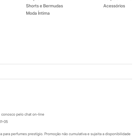
Shorts e Bermudas
Acessórios
Moda Íntima
Baixe o app
Google store
Apple store
Atendimento
 conosco pelo chat on-line
01-05
Ajuda
Fale conosco
ara perfumes prestígio. Promoção não cumulativa e sujeita a disponibilidade