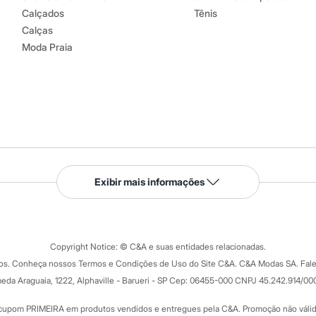
Calçados
Tênis
Calças
Moda Praia
Serviços
Exibir mais informações
Tipos de serviços
o C&A
Clique e retire
Trocas e devoluções
ograma
Copyright Notice: © C&A e suas entidades relacionadas.
Formas de pagamento
dos. Conheça nossos Termos e Condições de Uso do Site C&A. C&A Modas SA. Fale
Todas as vantagens
ay
eda Araguaia, 1222, Alphaville - Barueri - SP Cep: 06455-000 CNPJ 45.242.914/00
Minha C&A
rtão
Cupons de desconto
cupom PRIMEIRA em produtos vendidos e entregues pela C&A. Promoção não válida p