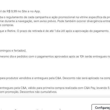
Cartão presente
atórios
Sobre o cartão presente
nceira
l de R$ 9,99 no Site e no App.
de
iba o regulamento de cada campanha e ação promocional na vitrine específica da
iar durante a navegação, sem aviso prévio. Pode também ocorrer divergência entre
de compras.
 e Retire. O prazo de retirada é de até 1 dia útil após a aprovação do pagamento. 
omingos e feriados).
mesmo dia e pedidos com o pagamentos aprovados após as 10h serão entregues no 
Segurança e qualidade
ara produtos vendidos e entregues pela C&A. Desconto não será aplicado na compr
ntregues pela C&A, válido para primeira compra realizada com C&A Pay, levando 5 
s em promoção. Descontos não cumulativos.
rvados.
Conheça nossos Termos e Condições de Uso do Site C&A
. C&A Modas SA.
Configuraç