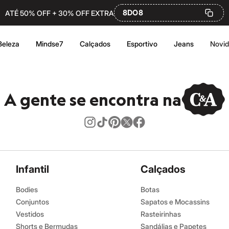
8DO8
ATÉ 50% OFF + 30% OFF EXTRA
Beleza
Mindse7
Calçados
Esportivo
Jeans
Novi
A gente se encontra na
Infantil
Calçados
Bodies
Botas
Conjuntos
Sapatos e Mocassins
Vestidos
Rasteirinhas
Shorts e Bermudas
Sandálias e Papetes