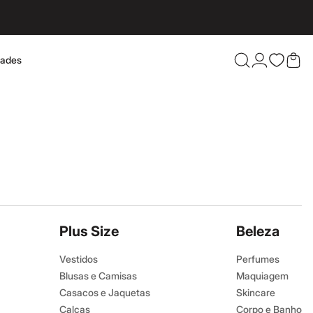
dades
Confira 
Plus Size
Beleza
Vestidos
Perfumes
Blusas e Camisas
Maquiagem
Casacos e Jaquetas
Skincare
Calças
Corpo e Banho