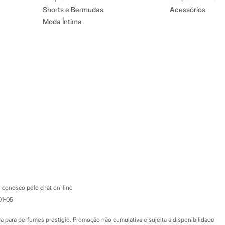
Shorts e Bermudas
Acessórios
Moda Íntima
Baixe o app
Google store
Apple store
Atendimento
 conosco pelo chat on-line
01-05
Ajuda
Fale conosco
ara perfumes prestígio. Promoção não cumulativa e sujeita a disponibilidade