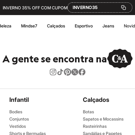
INVERNO35
INVERNO 35% OFF COM CUPOM
Beleza
Mindse7
Calçados
Esportivo
Jeans
Novi
A gente se encontra na
Infantil
Calçados
Bodies
Botas
Conjuntos
Sapatos e Mocassins
Vestidos
Rasteirinhas
Shorts e Bermudas
Sandálias e Papetes