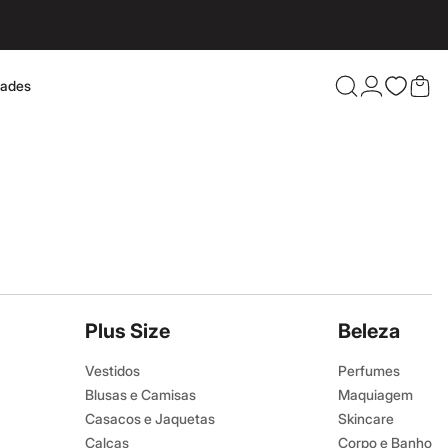
dades
Confira 
Plus Size
Beleza
Vestidos
Perfumes
Blusas e Camisas
Maquiagem
Casacos e Jaquetas
Skincare
Calças
Corpo e Banho