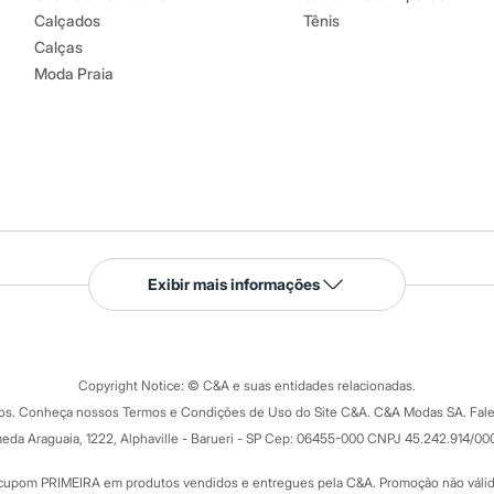
Calçados
Tênis
Calças
Moda Praia
Serviços
Exibir mais informações
Tipos de serviços
o C&A
Clique e retire
Trocas e devoluções
ograma
Copyright Notice: © C&A e suas entidades relacionadas.
Formas de pagamento
dos. Conheça nossos Termos e Condições de Uso do Site C&A. C&A Modas SA. Fale
Todas as vantagens
ay
eda Araguaia, 1222, Alphaville - Barueri - SP Cep: 06455-000 CNPJ 45.242.914/00
Minha C&A
rtão
Cupons de desconto
cupom PRIMEIRA em produtos vendidos e entregues pela C&A. Promoção não válida p