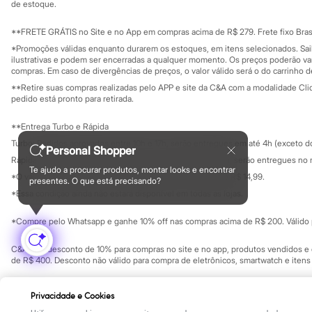
Yessica
Investidores
de estoque.
Ouvidoria / Rel
Moda esportiva
Sala de imprensa
Acessórios
Educação fina
**FRETE GRÁTIS no Site e no App em compras acima de R$ 279. Frete fixo Brasi
Blusas
Privacidade
Sustentabilida
*Promoções válidas enquanto durarem os estoques, em itens selecionados. Sa
Calçados
Configuração de cookies
ilustrativas e podem ser encerradas a qualquer momento. Os preços poderão var
Leggings
Minha privacidade
compras. Em caso de divergências de preços, o valor válido será o do carrinho 
Shorts e Bermudas
**Retire suas compras realizadas pelo APP e site da C&A com a modalidade Clique
Tops
pedido está pronto para retirada.
Moda íntima
Calcinhas
**Entrega Turbo e Rápida
Cintas e Modeladores
Meias
Turbo: Pedidos aprovados entre 10h e 17h, serão entregues em até 4h (exceto d
Personal Shopper
Pijamas
Rápida: Pedidos com os pagamentos aprovados até as 10h, serão entregues no 
Sutiãs e Tops
Te ajudo a procurar produtos, montar looks e encontrar
*O valor do frete para o turbo é R$ 24,99 e para a rápida é R$ 14,99.
Moda praia
presentes. O que está precisando?
Formas de pagamento
Biquínis
*Essa condição ainda não estará disponível em todas as lojas.
Maiôs
Saídas de praia
*Compre pelo Whatsapp e ganhe 10% off nas compras acima de R$ 200. Válido p
Personagens
Plus size
C&A Pay: desconto de 10% para compras no site e no app, produtos vendidos e e
Blusas e Camisetas
de R$ 400. Desconto não válido para compra de eletrônicos, smartwatch e iten
Calças
Casacos e Jaquetas
Copyright Notice: © C&A e suas entidades relacionadas. Todos os direitos rese
Jeans
Privacidade e Cookies
SP Cep: 06455-000 CNPJ 45.242.914/0001-05
Moda esportiva