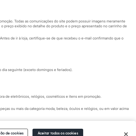
Nossas lojas
Nossas lojas plus size
Central de ética
 promoção. Todas as comunicações do site podem possuir imagens meramente
 o preço exibido no detalhe do produto e o preço apresentado no carrinho de
Eventos
Antes de ir à loja, certifique-se de que recebeu o e-mail confirmando que o
Especial Dia dos Pais
dia seguinte (exceto domingos e feriados).
a de eletrônicos, relógios, cosméticos e itens em promoção.
peças ou mais da categoria moda, beleza, óculos e relógios, ou em valor acima
 Fale conosco pelo
chat on-line
- Alameda Araguaia, 1222, Alphaville - Barueri -
ão de cookies
Aceitar todos os cookies