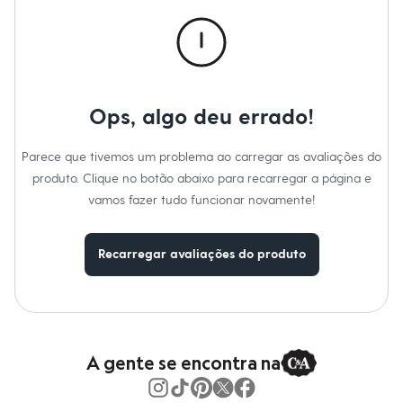
Calças
Casacos e Jaquetas
Jeans
Macacões
Saias
Shorts e Bermudas
Vestidos
Ops, algo deu errado!
Acessórios
Bolsas
Bonés e Chapéus
Parece que tivemos um problema ao carregar as avaliações do
Bijoux
produto. Clique no botão abaixo para recarregar a página e
Cintos
Óculos
vamos fazer tudo funcionar novamente!
Relógios
Calçados
Botas
Recarregar avaliações do produto
Chinelos
Rasteirinhas
Sandálias
Sapatilhas
Tênis
Marcas
City
A gente se encontra na
Clock House
Mindset