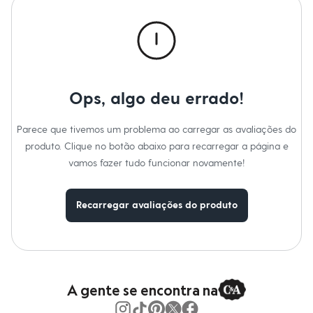
Calças
Casacos e Jaquetas
Jeans
Macacões
Saias
Shorts e Bermudas
Vestidos
Acessórios
Ops, algo deu errado!
Bolsas
Bonés e Chapéus
Bijoux
Parece que tivemos um problema ao carregar as avaliações do
Cintos
produto. Clique no botão abaixo para recarregar a página e
Óculos
vamos fazer tudo funcionar novamente!
Relógios
Calçados
Botas
Chinelos
Recarregar avaliações do produto
Rasteirinhas
Sandálias
Sapatilhas
Tênis
Marcas
City
A gente se encontra na
Clock House
Mindset