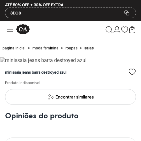
ATÉ 50% OFF + 30% OFF EXTRA
8DO8
Ofertas
Compre por Departamento
Feminino
Masculino
página inicial
moda feminina
roupas
saias
>
>
>
Infantil
Calçados
Mindse7
Plus Size
minissaia jeans barra destroyed azul
Até 20% off
Até 40% off
Produto Indisponível
Até 60% off
A partir de 60% off
Feminino
Encontrar similares
Em alta
Inverno
Alfaiataria
Opiniões do produto
Novidades
Roupas
Blusas e Camisetas
Básicos