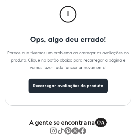
Calças
Casacos e Jaquetas
Jeans
Macacões
Saias
Shorts e Bermudas
Vestidos
Ops, algo deu errado!
Acessórios
Bolsas
Bonés e Chapéus
Parece que tivemos um problema ao carregar as avaliações do
Bijoux
produto. Clique no botão abaixo para recarregar a página e
Cintos
Óculos
vamos fazer tudo funcionar novamente!
Relógios
Calçados
Botas
Recarregar avaliações do produto
Chinelos
Rasteirinhas
Sandálias
Sapatilhas
Tênis
Marcas
City
A gente se encontra na
Clock House
Mindset