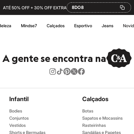
8DO8
ATÉ 50% OFF + 30% OFF EXTRA
Beleza
Mindse7
Calçados
Esportivo
Jeans
Novi
A gente se encontra na
Infantil
Calçados
Bodies
Botas
Conjuntos
Sapatos e Mocassins
Vestidos
Rasteirinhas
Shorts e Bermudas
Sandálias e Papetes