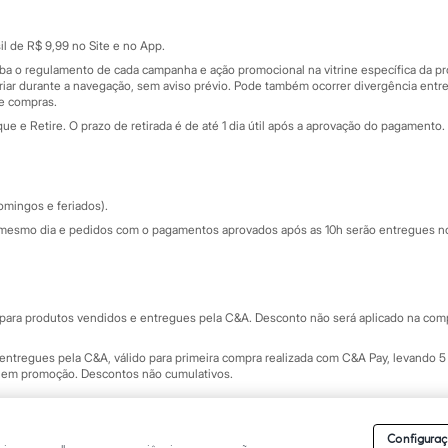
Cartão presente
atórios
Sobre o cartão presente
nceira
l de R$ 9,99 no Site e no App.
de
iba o regulamento de cada campanha e ação promocional na vitrine específica da
iar durante a navegação, sem aviso prévio. Pode também ocorrer divergência entre
de compras.
 e Retire. O prazo de retirada é de até 1 dia útil após a aprovação do pagamento. 
omingos e feriados).
mesmo dia e pedidos com o pagamentos aprovados após as 10h serão entregues no 
Segurança e qualidade
ara produtos vendidos e entregues pela C&A. Desconto não será aplicado na compr
ntregues pela C&A, válido para primeira compra realizada com C&A Pay, levando 5 
s em promoção. Descontos não cumulativos.
rvados.
Conheça nossos Termos e Condições de Uso do Site C&A
. C&A Modas SA.
Configuraç