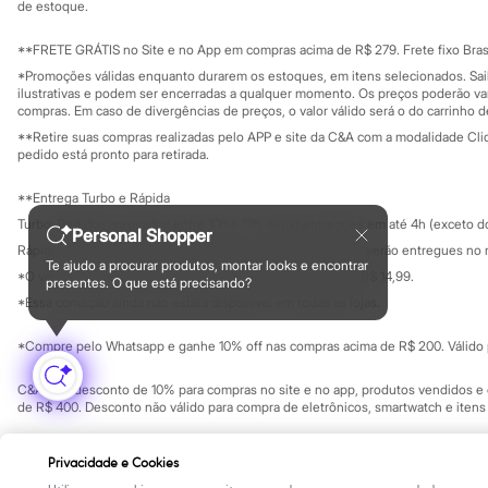
Yessica
Investidores
de estoque.
Ouvidoria / Rel
Moda esportiva
Sala de imprensa
Acessórios
Educação fina
**FRETE GRÁTIS no Site e no App em compras acima de R$ 279. Frete fixo Brasi
Blusas
Privacidade
Sustentabilida
*Promoções válidas enquanto durarem os estoques, em itens selecionados. Sa
Calçados
Configuração de cookies
ilustrativas e podem ser encerradas a qualquer momento. Os preços poderão var
Leggings
Minha privacidade
compras. Em caso de divergências de preços, o valor válido será o do carrinho 
Shorts e Bermudas
**Retire suas compras realizadas pelo APP e site da C&A com a modalidade Clique
Tops
pedido está pronto para retirada.
Moda íntima
Calcinhas
**Entrega Turbo e Rápida
Cintas e Modeladores
Meias
Turbo: Pedidos aprovados entre 10h e 17h, serão entregues em até 4h (exceto d
Personal Shopper
Pijamas
Rápida: Pedidos com os pagamentos aprovados até as 10h, serão entregues no 
Sutiãs e Tops
Te ajudo a procurar produtos, montar looks e encontrar
*O valor do frete para o turbo é R$ 24,99 e para a rápida é R$ 14,99.
Moda praia
presentes. O que está precisando?
Formas de pagamento
Biquínis
*Essa condição ainda não estará disponível em todas as lojas.
Maiôs
Saídas de praia
*Compre pelo Whatsapp e ganhe 10% off nas compras acima de R$ 200. Válido p
Personagens
Plus size
C&A Pay: desconto de 10% para compras no site e no app, produtos vendidos e e
Blusas e Camisetas
de R$ 400. Desconto não válido para compra de eletrônicos, smartwatch e iten
Calças
Casacos e Jaquetas
Copyright Notice: © C&A e suas entidades relacionadas. Todos os direitos rese
Jeans
Privacidade e Cookies
SP Cep: 06455-000 CNPJ 45.242.914/0001-05
Moda esportiva