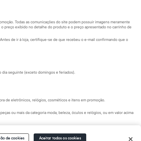
Nossas lojas
Nossas lojas plus size
Central de ética
 promoção. Todas as comunicações do site podem possuir imagens meramente
 o preço exibido no detalhe do produto e o preço apresentado no carrinho de
Eventos
Antes de ir à loja, certifique-se de que recebeu o e-mail confirmando que o
Especial Dia dos Pais
dia seguinte (exceto domingos e feriados).
a de eletrônicos, relógios, cosméticos e itens em promoção.
peças ou mais da categoria moda, beleza, óculos e relógios, ou em valor acima
 Fale conosco pelo
chat on-line
- Alameda Araguaia, 1222, Alphaville - Barueri -
ão de cookies
Aceitar todos os cookies