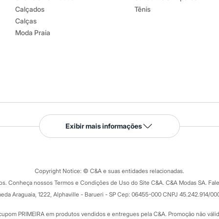
Calçados
Tênis
Calças
Moda Praia
Serviços
Exibir mais informações
Tipos de serviços
o C&A
Clique e retire
Trocas e devoluções
ograma
Copyright Notice: © C&A e suas entidades relacionadas.
Formas de pagamento
dos. Conheça nossos Termos e Condições de Uso do Site C&A. C&A Modas SA. Fale
Todas as vantagens
ay
eda Araguaia, 1222, Alphaville - Barueri - SP Cep: 06455-000 CNPJ 45.242.914/00
Minha C&A
rtão
Cupons de desconto
cupom PRIMEIRA em produtos vendidos e entregues pela C&A. Promoção não válida p