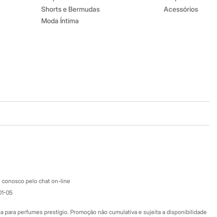
Shorts e Bermudas
Acessórios
Moda Íntima
Baixe o app
Google store
Apple store
Atendimento
 conosco pelo chat on-line
01-05
Ajuda
Fale conosco
ara perfumes prestígio. Promoção não cumulativa e sujeita a disponibilidade