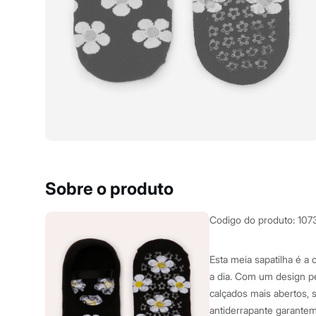
Blusas e Camisetas
Básicos
Calças
Casacos e Jaquetas
Jeans
Macacões
Saias
Shorts e Bermudas
Vestidos
Acessórios
Bolsas
Bonés e Chapéus
Bijoux
Cintos
Óculos
Sobre o produto
Relógios
Calçados
Botas
Codigo do produto
:
107
Chinelos
Rasteirinhas
Sandálias
Esta meia sapatilha é a 
Sapatilhas
a dia. Com um design pe
Tênis
calçados mais abertos, 
Marcas
City
antiderrapante garante