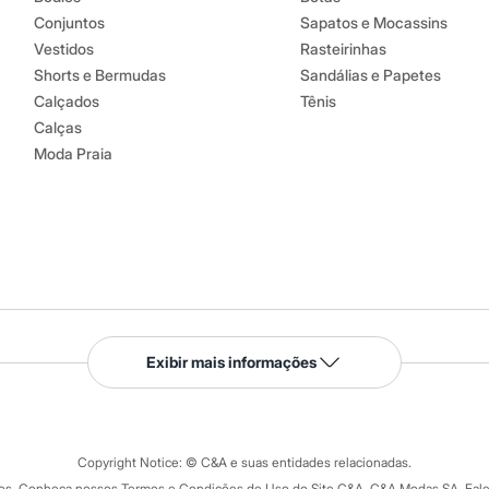
Conjuntos
Sapatos e Mocassins
Vestidos
Rasteirinhas
Shorts e Bermudas
Sandálias e Papetes
Calçados
Tênis
Calças
Moda Praia
Serviços
Exibir mais informações
Tipos de serviços
o C&A
Clique e retire
Trocas e devoluções
ograma
Copyright Notice: © C&A e suas entidades relacionadas.
Formas de pagamento
dos. Conheça nossos Termos e Condições de Uso do Site C&A. C&A Modas SA. Fale