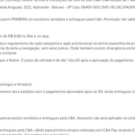
Todas as vantagens
ay
eda Araguaia, 1222, Alphaville - Barueri - SP Cep: 06455-000 CNPJ 45.242.914/00
Minha C&A
rtão
Cupons de desconto
cupom PRIMEIRA em produtos vendidos e entregues pela C&A. Promoção não válida p
Cartão presente
atórios
Sobre o cartão presente
nceira
l de R$ 9,99 no Site e no App.
de
iba o regulamento de cada campanha e ação promocional na vitrine específica da
iar durante a navegação, sem aviso prévio. Pode também ocorrer divergência entre
de compras.
 e Retire. O prazo de retirada é de até 1 dia útil após a aprovação do pagamento. 
omingos e feriados).
mesmo dia e pedidos com o pagamentos aprovados após as 10h serão entregues no 
Segurança e qualidade
ara produtos vendidos e entregues pela C&A. Desconto não será aplicado na compr
ntregues pela C&A, válido para primeira compra realizada com C&A Pay, levando 5 
s em promoção. Descontos não cumulativos.