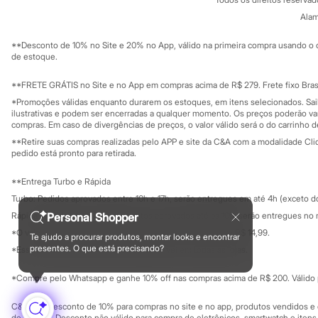
Trabalhe conosco
C&A Pay
Chinelos
Sobre o C&A P
Alam
Pantufas
Sustentabilidade
Solicite seu ca
Rasteirinhas
Mapa do site
**Desconto de 10% no Site e 20% no App, válido na primeira compra usando o 
Sandálias
Governança
Investidores
de estoque.
Tênis
Ouvidoria / Rel
Diversão
Sala de imprensa
Educação fina
**FRETE GRÁTIS no Site e no App em compras acima de R$ 279. Frete fixo Brasi
Marcas
Privacidade
Baby Club
Sustentabilida
*Promoções válidas enquanto durarem os estoques, em itens selecionados. Sa
Configuração de cookies
Fifteen
ilustrativas e podem ser encerradas a qualquer momento. Os preços poderão var
Miss Fifteen
Minha privacidade
compras. Em caso de divergências de preços, o valor válido será o do carrinho 
Palomino
**Retire suas compras realizadas pelo APP e site da C&A com a modalidade Clique
Moda íntima
pedido está pronto para retirada.
Calcinhas
Cuecas
**Entrega Turbo e Rápida
Meias
Turbo: Pedidos aprovados entre 10h e 17h, serão entregues em até 4h (exceto d
Pijamas
Moda praia
Rápida: Pedidos com os pagamentos aprovados até as 10h, serão entregues no 
Personal Shopper
Biquínis e Maiôs
*O valor do frete para o turbo é R$ 24,99 e para a rápida é R$ 14,99.
Te ajudo a procurar produtos, montar looks e encontrar
Blusas de proteção
Formas de pagamento
presentes. O que está precisando?
*Essa condição ainda não estará disponível em todas as lojas.
Sungas
Personagens
Bluey
*Compre pelo Whatsapp e ganhe 10% off nas compras acima de R$ 200. Válido p
Disney
Hello Kitty
C&A Pay: desconto de 10% para compras no site e no app, produtos vendidos e e
Homem Aranha
de R$ 400. Desconto não válido para compra de eletrônicos, smartwatch e iten