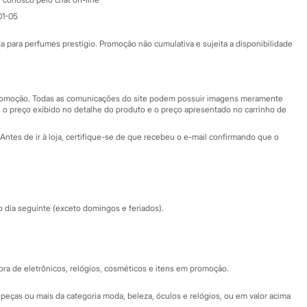
Atendimento
01-05
Ajuda
Fale conosco
ara perfumes prestígio. Promoção não cumulativa e sujeita a disponibilidade
Nossas lojas
Nossas lojas plus size
Central de ética
 promoção. Todas as comunicações do site podem possuir imagens meramente
 o preço exibido no detalhe do produto e o preço apresentado no carrinho de
Eventos
Antes de ir à loja, certifique-se de que recebeu o e-mail confirmando que o
Especial Dia dos Pais
dia seguinte (exceto domingos e feriados).
a de eletrônicos, relógios, cosméticos e itens em promoção.
peças ou mais da categoria moda, beleza, óculos e relógios, ou em valor acima