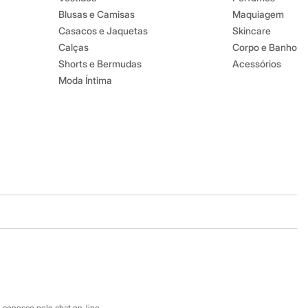
Blusas e Camisas
Maquiagem
Casacos e Jaquetas
Skincare
Calças
Corpo e Banho
Shorts e Bermudas
Acessórios
Moda Íntima
Baixe o app
Google store
Apple store
 conosco pelo chat on-line