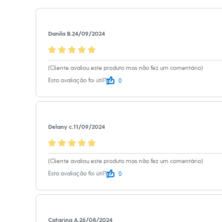
Casacos e Jaquetas
Informacoes gerai
Jeans
Moda esportiva
Material
:
78% a
Shorts e Saias
Danila B.
24/09/2024
Vestidos
Cor
:
Preto
Masculino
Marcas
:
C&A
Em alta
Gênero
:
Femin
Dia dos Pais
(Cliente avaliou este produto mas não fez um comentário)
Inverno
0
Esta avaliação foi útil?
Novidades
Roupas
Bermudas
Camisas
Calças
Delany c.
11/09/2024
Camisetas e Regatas
Casacos e Jaquetas
Jeans
Polos
(Cliente avaliou este produto mas não fez um comentário)
Acessórios
Bolsas e Mochilas
0
Esta avaliação foi útil?
Chapéus e Bonés
Cintos
Carteiras
Óculos
Relógios
Catarina A.
26/08/2024