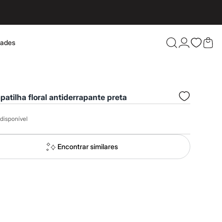
dades
Confira 
patilha floral antiderrapante preta
disponível
Encontrar similares