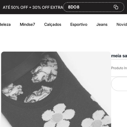
8DO8
ATÉ 50% OFF + 30% OFF EXTRA
Beleza
Mindse7
Calçados
Esportivo
Jeans
Novi
meia sa
Produto In