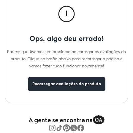
Roupas
Blusas e Camisetas
Básicos
Calças
Casacos e Jaquetas
Jeans
Macacões
Ops, algo deu errado!
Saias
Shorts e Bermudas
Vestidos
Parece que tivemos um problema ao carregar as avaliações do
Acessórios
produto. Clique no botão abaixo para recarregar a página e
Bolsas
Bonés e Chapéus
vamos fazer tudo funcionar novamente!
Bijoux
Cintos
Óculos
Recarregar avaliações do produto
Relógios
Calçados
Botas
Chinelos
Rasteirinhas
Sandálias
Sapatilhas
A gente se encontra na
Tênis
Marcas