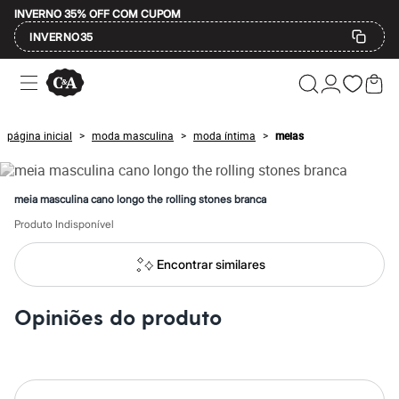
INVERNO 35% OFF COM CUPOM
INVERNO35
Ofertas
Compre por Departamento
Feminino
Masculino
página inicial
moda masculina
moda íntima
meias
>
>
>
Infantil
Calçados
Mindse7
Plus Size
meia masculina cano longo the rolling stones branca
Até 20% off
Até 40% off
Produto Indisponível
Até 60% off
A partir de 60% off
Encontrar similares
Feminino
Em alta
Inverno
Opiniões do produto
Alfaiataria
Novidades
Roupas
Blusas e Camisetas
Básicos