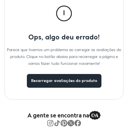
Calças
Casacos e Jaquetas
Jeans
Macacões
Saias
Shorts e Bermudas
Vestidos
Ops, algo deu errado!
Acessórios
Bolsas
Bonés e Chapéus
Parece que tivemos um problema ao carregar as avaliações do
Bijoux
produto. Clique no botão abaixo para recarregar a página e
Cintos
Óculos
vamos fazer tudo funcionar novamente!
Relógios
Calçados
Botas
Recarregar avaliações do produto
Chinelos
Rasteirinhas
Sandálias
Sapatilhas
Tênis
Marcas
City
A gente se encontra na
Clock House
Mindset