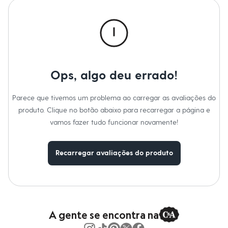
Calças
Casacos e Jaquetas
Jeans
Macacões
Saias
Shorts e Bermudas
Vestidos
Acessórios
Ops, algo deu errado!
Bolsas
Bonés e Chapéus
Bijoux
Parece que tivemos um problema ao carregar as avaliações do
Cintos
produto. Clique no botão abaixo para recarregar a página e
Óculos
Relógios
vamos fazer tudo funcionar novamente!
Calçados
Botas
Chinelos
Recarregar avaliações do produto
Rasteirinhas
Sandálias
Sapatilhas
Tênis
Marcas
City
Clock House
A gente se encontra na
Mindset