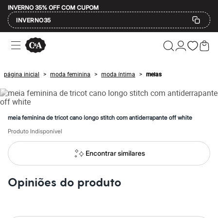
INVERNO 35% OFF COM CUPOM
INVERNO35
Ofertas
Compre por Departamento
Feminino
Masculino
página inicial
moda feminina
moda íntima
meias
>
>
>
Infantil
Calçados
Mindse7
Plus Size
Até 20% off
meia feminina de tricot cano longo stitch com antiderrapante off white
Até 40% off
Até 60% off
Produto Indisponível
A partir de 60% off
Feminino
Encontrar similares
Em alta
Inverno
Alfaiataria
Opiniões do produto
Novidades
Roupas
Blusas e Camisetas
Básicos