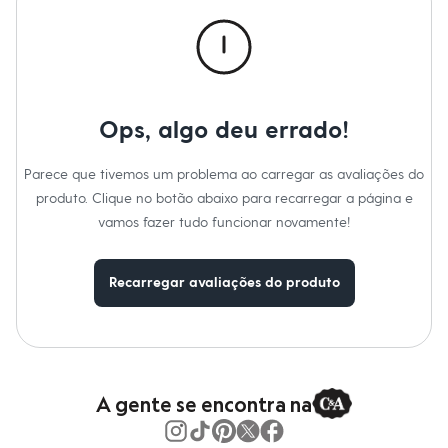
Roupas
Blusas e Camisetas
Básicos
Calças
Casacos e Jaquetas
Jeans
Macacões
Ops, algo deu errado!
Saias
Shorts e Bermudas
Vestidos
Parece que tivemos um problema ao carregar as avaliações do
Acessórios
produto. Clique no botão abaixo para recarregar a página e
Bolsas
Bonés e Chapéus
vamos fazer tudo funcionar novamente!
Bijoux
Cintos
Óculos
Recarregar avaliações do produto
Relógios
Calçados
Botas
Chinelos
Rasteirinhas
Sandálias
Sapatilhas
A gente se encontra na
Tênis
Marcas