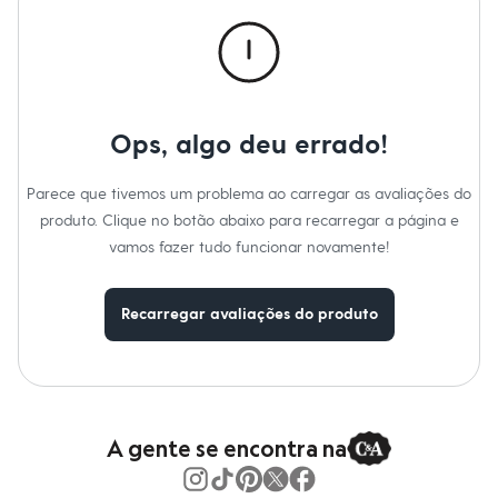
Roupas
Blusas e Camisetas
Básicos
Calças
Casacos e Jaquetas
Jeans
Macacões
Ops, algo deu errado!
Saias
Shorts e Bermudas
Vestidos
Parece que tivemos um problema ao carregar as avaliações do
Acessórios
produto. Clique no botão abaixo para recarregar a página e
Bolsas
Bonés e Chapéus
vamos fazer tudo funcionar novamente!
Bijoux
Cintos
Óculos
Recarregar avaliações do produto
Relógios
Calçados
Botas
Chinelos
Rasteirinhas
Sandálias
Sapatilhas
A gente se encontra na
Tênis
Marcas