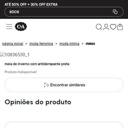
ATÉ 50% OFF + 30% OFF EXTRA
8DO8
Ofertas
Compre por Departamento
Feminino
Masculino
página inicial
moda feminina
moda íntima
meias
>
>
>
Infantil
Calçados
Plus Size
2 calçados por R$189
meia de inverno com antiderrapante preta
2 peças por R$199
3 lingeries por R$99
Produto Indisponível
3 itens de beleza por R$129
Até 20% off
Encontrar similares
Até 40% off
Até 60% off
A partir de 60% off
Opiniões do produto
Feminino
Em alta
Inverno
Alfaiataria
Novidades