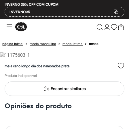
INVERNO 35% OFF COM CUPOM
INVERNO35
Ofertas
Compre por Departamento
Feminino
Masculino
página inicial
moda masculina
moda íntima
meias
>
>
>
Infantil
Calçados
Mindse7
Plus Size
meia cano longo dia dos namorados preta
Até 20% off
Até 40% off
Produto Indisponível
Até 60% off
A partir de 60% off
Feminino
Encontrar similares
Em alta
Inverno
Alfaiataria
Opiniões do produto
Novidades
Roupas
Blusas e Camisetas
Básicos