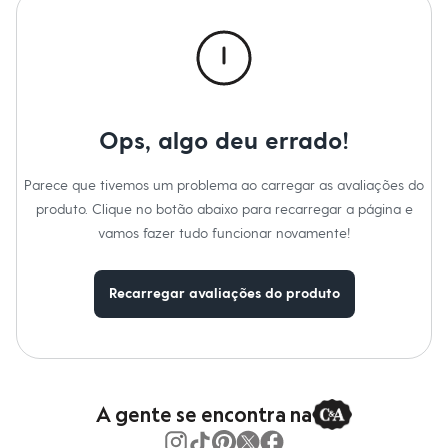
Calças
Casacos e Jaquetas
Jeans
Macacões
Saias
Shorts e Bermudas
Vestidos
Acessórios
Ops, algo deu errado!
Bolsas
Bonés e Chapéus
Bijoux
Parece que tivemos um problema ao carregar as avaliações do
Cintos
produto. Clique no botão abaixo para recarregar a página e
Óculos
vamos fazer tudo funcionar novamente!
Relógios
Calçados
Botas
Chinelos
Recarregar avaliações do produto
Rasteirinhas
Sandálias
Sapatilhas
Tênis
Marcas
City
A gente se encontra na
Clock House
Mindset