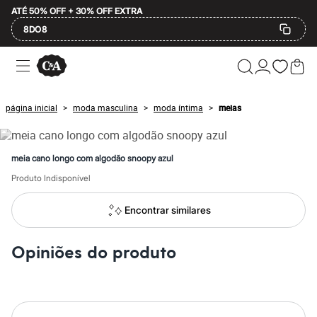
ATÉ 50% OFF + 30% OFF EXTRA
8DO8
Ofertas
Compre por Departamento
Feminino
Masculino
página inicial
moda masculina
moda íntima
meias
>
>
>
Infantil
Calçados
Mindse7
Plus Size
meia cano longo com algodão snoopy azul
Até 20% off
Até 40% off
Produto Indisponível
Até 60% off
A partir de 60% off
Encontrar similares
Feminino
Em alta
Inverno
Opiniões do produto
Alfaiataria
Novidades
Roupas
Blusas e Camisetas
Básicos