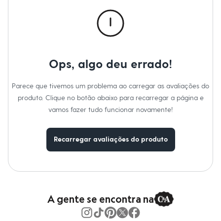
Calças
Casacos e Jaquetas
Jeans
Macacões
Saias
Shorts e Bermudas
Vestidos
Ops, algo deu errado!
Acessórios
Bolsas
Bonés e Chapéus
Parece que tivemos um problema ao carregar as avaliações do
Bijoux
produto. Clique no botão abaixo para recarregar a página e
Cintos
Óculos
vamos fazer tudo funcionar novamente!
Relógios
Calçados
Botas
Recarregar avaliações do produto
Chinelos
Rasteirinhas
Sandálias
Sapatilhas
Tênis
Marcas
City
A gente se encontra na
Clock House
Mindset