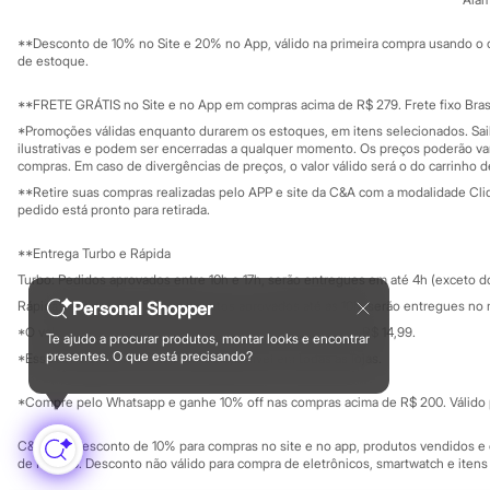
Sustentabilidade
Sandálias
Solicite seu ca
Tênis
Mapa do site
**Desconto de 10% no Site e 20% no App, válido na primeira compra usando o 
Governança
Diversão
Investidores
de estoque.
Marcas
Ouvidoria / Rel
Sala de imprensa
Baby Club
Educação fina
**FRETE GRÁTIS no Site e no App em compras acima de R$ 279. Frete fixo Brasi
Fifteen
Privacidade
Sustentabilida
Miss Fifteen
*Promoções válidas enquanto durarem os estoques, em itens selecionados. Sa
Configuração de cookies
ilustrativas e podem ser encerradas a qualquer momento. Os preços poderão var
Palomino
Minha privacidade
compras. Em caso de divergências de preços, o valor válido será o do carrinho 
Moda íntima
Calcinhas
**Retire suas compras realizadas pelo APP e site da C&A com a modalidade Clique
Cuecas
pedido está pronto para retirada.
Meias
Pijamas
**Entrega Turbo e Rápida
Moda praia
Turbo: Pedidos aprovados entre 10h e 17h, serão entregues em até 4h (exceto d
Biquínis e Maiôs
Personal Shopper
Rápida: Pedidos com os pagamentos aprovados até as 10h, serão entregues no 
Blusas de proteção
Sungas
*O valor do frete para o turbo é R$ 24,99 e para a rápida é R$ 14,99.
Te ajudo a procurar produtos, montar looks e encontrar
Formas de pagamento
Personagens
presentes. O que está precisando?
*Essa condição ainda não estará disponível em todas as lojas.
Bluey
Disney
*Compre pelo Whatsapp e ganhe 10% off nas compras acima de R$ 200. Válido p
Hello Kitty
Homem Aranha
Minecraft
C&A Pay: desconto de 10% para compras no site e no app, produtos vendidos e e
de R$ 400. Desconto não válido para compra de eletrônicos, smartwatch e iten
Naruto
Patrulha Canina