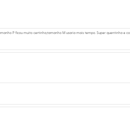
s:
amanho P ficou muito certinha,tamanho M usaria mais tempo. Super quentinha e c
lgodão, 35% poliamida, 3% elastano
ça
na