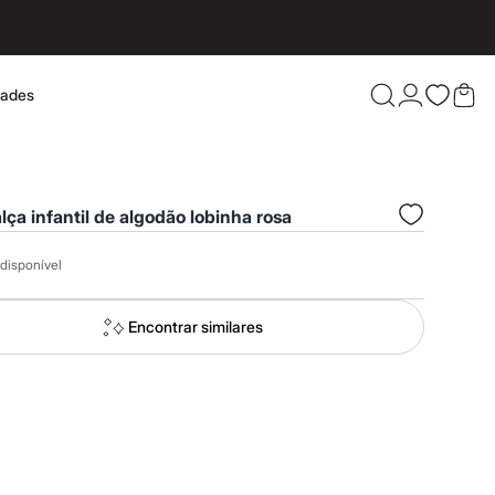
dades
Confira 
lça infantil de algodão lobinha rosa
disponível
Encontrar similares