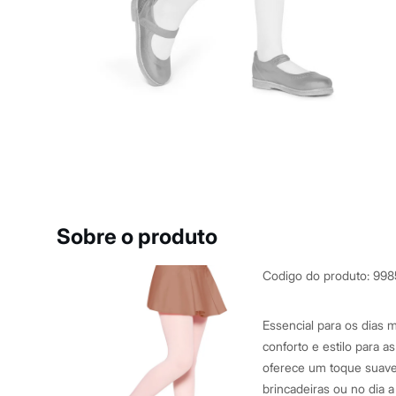
Casacos e Jaquetas
Jeans
Macacões
Saias
Shorts e Bermudas
Vestidos
Acessórios
Bolsas
Bonés e Chapéus
Bijoux
Cintos
Óculos
Relógios
Calçados
Botas
Sobre o produto
Chinelos
Rasteirinhas
Sandálias
Codigo do produto
:
998
Sapatilhas
Tênis
Marcas
Essencial para os dias m
City
conforto e estilo para 
Clock House
oferece um toque suave
Mindset
Sawary
brincadeiras ou no dia a