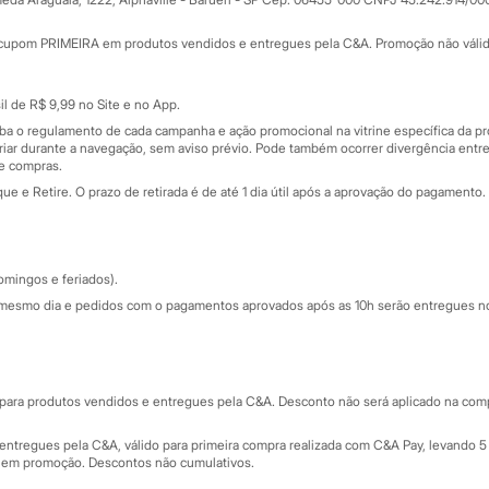
Minha C&A
rtão
Cupons de desconto
cupom PRIMEIRA em produtos vendidos e entregues pela C&A. Promoção não válida p
Cartão presente
atórios
Sobre o cartão presente
nceira
l de R$ 9,99 no Site e no App.
de
iba o regulamento de cada campanha e ação promocional na vitrine específica da
iar durante a navegação, sem aviso prévio. Pode também ocorrer divergência entre
de compras.
 e Retire. O prazo de retirada é de até 1 dia útil após a aprovação do pagamento. 
omingos e feriados).
mesmo dia e pedidos com o pagamentos aprovados após as 10h serão entregues no 
Segurança e qualidade
ara produtos vendidos e entregues pela C&A. Desconto não será aplicado na compr
ntregues pela C&A, válido para primeira compra realizada com C&A Pay, levando 5 
s em promoção. Descontos não cumulativos.