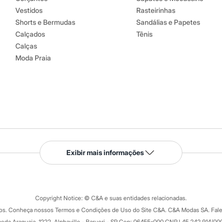
Vestidos
Rasteirinhas
Shorts e Bermudas
Sandálias e Papetes
Calçados
Tênis
Calças
Moda Praia
Serviços
Exibir mais informações
Tipos de serviços
o C&A
Clique e retire
Trocas e devoluções
ograma
Copyright Notice: © C&A e suas entidades relacionadas.
Formas de pagamento
dos. Conheça nossos Termos e Condições de Uso do Site C&A. C&A Modas SA. Fale
Todas as vantagens
ay
eda Araguaia, 1222, Alphaville - Barueri - SP Cep: 06455-000 CNPJ 45.242.914/00