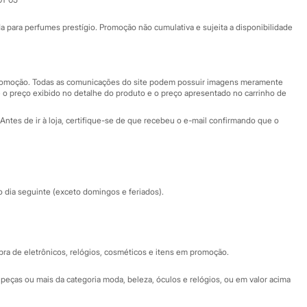
Ajuda
Fale conosco
ara perfumes prestígio. Promoção não cumulativa e sujeita a disponibilidade
Nossas lojas
Nossas lojas plus size
Central de ética
 promoção. Todas as comunicações do site podem possuir imagens meramente
 o preço exibido no detalhe do produto e o preço apresentado no carrinho de
Eventos
Antes de ir à loja, certifique-se de que recebeu o e-mail confirmando que o
Especial Dia dos Pais
dia seguinte (exceto domingos e feriados).
a de eletrônicos, relógios, cosméticos e itens em promoção.
peças ou mais da categoria moda, beleza, óculos e relógios, ou em valor acima