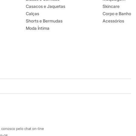
Casacos e Jaquetas
Skincare
Calças
Corpo e Banho
Shorts e Bermudas
Acessórios
Moda Íntima
Baixe o app
Google store
Apple store
Atendimento
 conosco pelo chat on-line
01-05