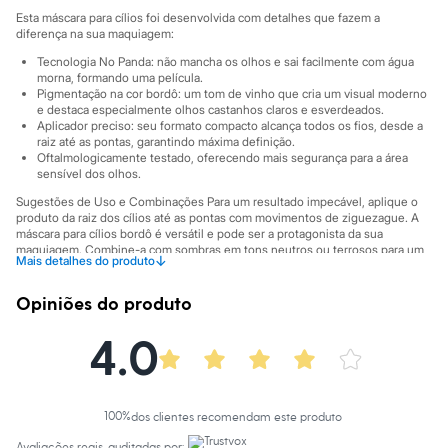
Sawary
Esta máscara para cílios foi desenvolvida com detalhes que fazem a
Yessica
diferença na sua maquiagem:
Moda esportiva
Acessórios
Tecnologia No Panda: não mancha os olhos e sai facilmente com água
Blusas
morna, formando uma película.
Calçados
Pigmentação na cor bordô: um tom de vinho que cria um visual moderno
e destaca especialmente olhos castanhos claros e esverdeados.
Leggings
Aplicador preciso: seu formato compacto alcança todos os fios, desde a
Shorts e Bermudas
raiz até as pontas, garantindo máxima definição.
Tops
Oftalmologicamente testado, oferecendo mais segurança para a área
Moda íntima
sensível dos olhos.
Calcinhas
Cintas e Modeladores
Sugestões de Uso e Combinações Para um resultado impecável, aplique o
produto da raiz dos cílios até as pontas com movimentos de ziguezague. A
Meias
máscara para cílios bordô é versátil e pode ser a protagonista da sua
Pijamas
maquiagem. Combine-a com sombras em tons neutros ou terrosos para um
Sutiãs e Tops
↓
Mais detalhes do produto
contraste elegante, ou use-a sozinha para um toque de cor sutil e moderno
Moda praia
no visual do dia a dia.
Biquínis
Opiniões do produto
Maiôs
A gente se encontra na C&A! ❤
Saídas de praia
4.0
Informacoes gerais:
Personagens
Plus size
Cor
:
Vinho
Marcas
:
Vizzela
Blusas e Camisetas
Calças
Casacos e Jaquetas
100
%
dos clientes recomendam este produto
Jeans
Avaliações reais, auditadas por: