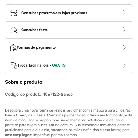
Calças
Casacos e Jaquetas
Jeans
Consultar produtos em lojas proximas
Macacões
Saias
Shorts e Bermudas
Consultar frete
Vestidos
Acessórios
Bolsas
Formas de pagamento
Bonés e Chapéus
Bijoux
Cintos
Troca fácil na loja -
GRÁTIS
Óculos
Relógios
Calçados
Sobre o produto
Botas
Chinelos
Codigo do produto
:
1097122-transp
Rasteirinhas
Sandálias
Sapatilhas
Descubra uma nova forma de realçar seu olhar com a máscara para cílios No
Tênis
Panda Cherry da Vizzela. Com uma pigmentação intensa em tom bordô, este
Marcas
item de maquiagem proporciona um acabamento sofisticado e delicado,
City
perfeito para quem busca sair do comum. Sua tecnologia inovadora garante
Clock House
praticidade para o dia a dia, mantendo os cílios definidos e sem borrar, para
Mindset
uma maquiagem impecável por mais tempo.