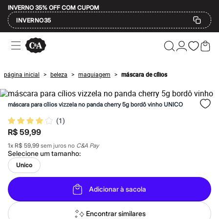
INVERNO 35% OFF COM CUPOM
INVERNO35
Ofertas
Compre por Departamento
Feminino
Masculino
página inicial
beleza
maquiagem
máscara de cílios
>
>
>
Infantil
Calçados
Mindse7
máscara para cílios vizzela no panda cherry 5g bordô vinho UNICO
Plus Size
Até 20% off
(
1
)
Até 40% off
R$ 59,99
Até 60% off
A partir de 60% off
1
x
R$ 59,99
sem juros no
C&A Pay
Feminino
Selecione um
tamanho
:
Em alta
Unico
Inverno
Alfaiataria
Novidades
Adicionar à sacola
Roupas
Blusas e Camisetas
Básicos
Encontrar similares