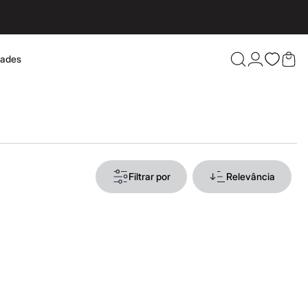
dades
Confira 
Filtrar por
Relevância