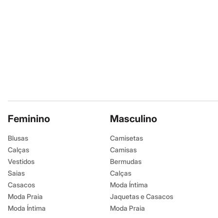
Casacos e Jaquetas
Jeans
Moda esportiva
Shorts e Saias
Vestidos
Masculino
Em alta
Dia dos Pais
Inverno
Novidades
Roupas
Bermudas
Camisas
Feminino
Calças
Masculino
Camisetas e Regatas
Casacos e Jaquetas
Blusas
Camisetas
Jeans
Calças
Camisas
Polos
Acessórios
Vestidos
Bermudas
Bolsas e Mochilas
Saias
Calças
Chapéus e Bonés
Casacos
Moda Íntima
Cintos
Carteiras
Moda Praia
Jaquetas e Casacos
Óculos
Moda Íntima
Moda Praia
Relógios