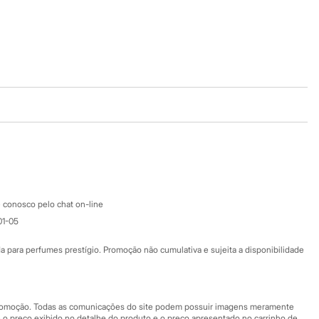
Baixe o app
Google store
Apple store
Atendimento
 conosco pelo chat on-line
01-05
Ajuda
Fale conosco
ara perfumes prestígio. Promoção não cumulativa e sujeita a disponibilidade
Nossas lojas
Nossas lojas plus size
Central de ética
 promoção. Todas as comunicações do site podem possuir imagens meramente
 o preço exibido no detalhe do produto e o preço apresentado no carrinho de