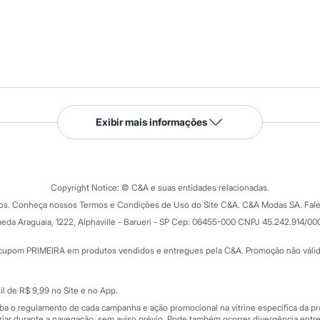
Serviços
Exibir mais informações
Tipos de serviços
o C&A
Clique e retire
Trocas e devoluções
ograma
Copyright Notice: © C&A e suas entidades relacionadas.
Formas de pagamento
dos. Conheça nossos Termos e Condições de Uso do Site C&A. C&A Modas SA. Fale
Todas as vantagens
ay
eda Araguaia, 1222, Alphaville - Barueri - SP Cep: 06455-000 CNPJ 45.242.914/00
Minha C&A
rtão
Cupons de desconto
cupom PRIMEIRA em produtos vendidos e entregues pela C&A. Promoção não válida p
Cartão presente
atórios
Sobre o cartão presente
nceira
l de R$ 9,99 no Site e no App.
de
iba o regulamento de cada campanha e ação promocional na vitrine específica da
iar durante a navegação, sem aviso prévio. Pode também ocorrer divergência entre