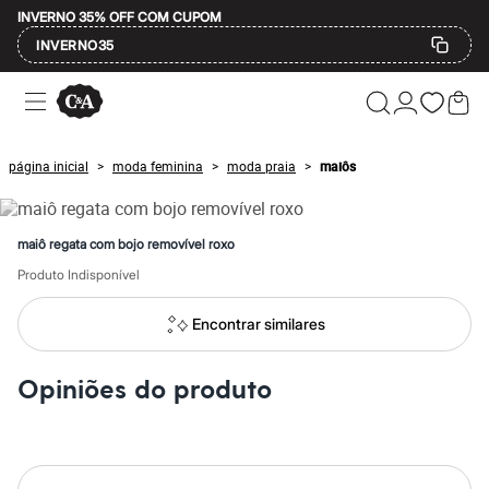
INVERNO 35% OFF COM CUPOM
INVERNO35
Ofertas
Compre por Departamento
Feminino
Masculino
página inicial
moda feminina
moda praia
maiôs
>
>
>
Infantil
Calçados
Mindse7
Plus Size
maiô regata com bojo removível roxo
Até 20% off
Até 40% off
Produto Indisponível
Até 60% off
A partir de 60% off
Encontrar similares
Feminino
Em alta
Inverno
Opiniões do produto
Alfaiataria
Novidades
Roupas
Blusas e Camisetas
Básicos