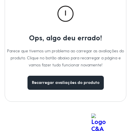
Calças
Casacos e Jaquetas
Jeans
Macacões
Saias
Shorts e Bermudas
Vestidos
Ops, algo deu errado!
Acessórios
Bolsas
Bonés e Chapéus
Parece que tivemos um problema ao carregar as avaliações do
Bijoux
produto. Clique no botão abaixo para recarregar a página e
Cintos
Óculos
vamos fazer tudo funcionar novamente!
Relógios
Calçados
Botas
Recarregar avaliações do produto
Chinelos
Rasteirinhas
Sandálias
Sapatilhas
Tênis
Marcas
City
Clock House
Mindset