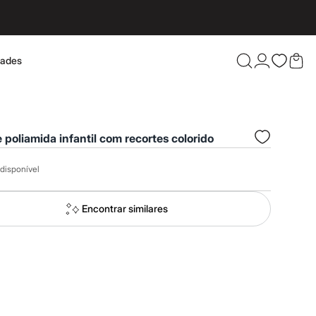
dades
Confira 
 poliamida infantil com recortes colorido
disponível
Encontrar similares