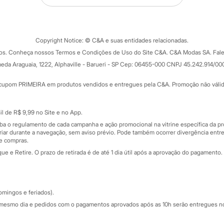
Tipos de serviços
o C&A
Clique e retire
Trocas e devoluções
ograma
Copyright Notice: © C&A e suas entidades relacionadas.
Formas de pagamento
dos. Conheça nossos Termos e Condições de Uso do Site C&A. C&A Modas SA. Fale
Todas as vantagens
ay
eda Araguaia, 1222, Alphaville - Barueri - SP Cep: 06455-000 CNPJ 45.242.914/00
Minha C&A
rtão
Cupons de desconto
cupom PRIMEIRA em produtos vendidos e entregues pela C&A. Promoção não válida p
Cartão presente
atórios
Sobre o cartão presente
nceira
l de R$ 9,99 no Site e no App.
de
iba o regulamento de cada campanha e ação promocional na vitrine específica da
iar durante a navegação, sem aviso prévio. Pode também ocorrer divergência entre
de compras.
 e Retire. O prazo de retirada é de até 1 dia útil após a aprovação do pagamento. 
omingos e feriados).
mesmo dia e pedidos com o pagamentos aprovados após as 10h serão entregues no 
Segurança e qualidade