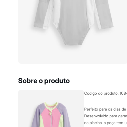
Yessica
Moda esportiva
Acessórios
Blusas
Calçados
Leggings
Shorts e Bermudas
Tops
Moda íntima
Calcinhas
Cintas e Modeladores
Meias
Pijamas
Sutiãs e Tops
Moda praia
Biquínis
Sobre o produto
Maiôs
Saídas de praia
Personagens
Codigo do produto
:
108
Plus size
Blusas e Camisetas
Calças
Perfeito para os dias de 
Casacos e Jaquetas
Desenvolvido para garant
Jeans
na piscina, a peça tem u
Moda esportiva