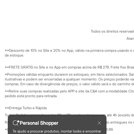
Sonic
Sobre a C&A
Cartão C&A
Stitch
Sobre o cartã
Fornecedores
Beleza
Termos e condições
C&A&VC
Kits
Conheça o pr
Perfumes árabes
Política de privacidade
Novidades
Todos os direitos reserva
Trabalhe conosco
C&A Pay
Cabelos
Sobre o C&A P
Alam
Sustentabilidade
Condicionador
Solicite seu ca
Escovas e Pentes
Mapa do site
**Desconto de 10% no Site e 20% no App, válido na primeira compra usando o 
Finalizadores
Governança
Investidores
de estoque.
Shampoo
Ouvidoria / Rel
Sala de imprensa
Tratamento
Educação fina
**FRETE GRÁTIS no Site e no App em compras acima de R$ 279. Frete fixo Brasi
Cuidados com o corpo
Privacidade
Hidratante
Sustentabilida
*Promoções válidas enquanto durarem os estoques, em itens selecionados. Sa
Configuração de cookies
ilustrativas e podem ser encerradas a qualquer momento. Os preços poderão var
Protetor solar
Minha privacidade
compras. Em caso de divergências de preços, o valor válido será o do carrinho 
Tratamento
Cuidados com o rosto
**Retire suas compras realizadas pelo APP e site da C&A com a modalidade Clique
Esfoliante
pedido está pronto para retirada.
Hidratante
Protetor solar
**Entrega Turbo e Rápida
Tônicos
Turbo: Pedidos aprovados entre 10h e 17h, serão entregues em até 4h (exceto d
Maquiagens
Personal Shopper
Rápida: Pedidos com os pagamentos aprovados até as 10h, serão entregues no 
Base
Batom
*O valor do frete para o turbo é R$ 24,99 e para a rápida é R$ 14,99.
Te ajudo a procurar produtos, montar looks e encontrar
Formas de pagamento