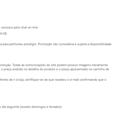
Google store
Apple store
Atendimento
 conosco pelo chat on-line
01-05
Ajuda
Fale conosco
ara perfumes prestígio. Promoção não cumulativa e sujeita a disponibilidade
Nossas lojas
Nossas lojas plus size
Central de ética
 promoção. Todas as comunicações do site podem possuir imagens meramente
 o preço exibido no detalhe do produto e o preço apresentado no carrinho de
Eventos
Antes de ir à loja, certifique-se de que recebeu o e-mail confirmando que o
Especial Dia dos Pais
dia seguinte (exceto domingos e feriados).