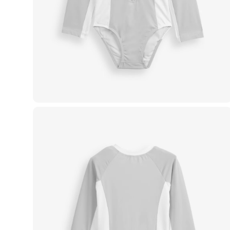
Casacos e Jaquetas
Jeans
Macacões
Saias
Shorts e Bermudas
Vestidos
Acessórios
Bolsas
Bonés e Chapéus
Bijoux
Cintos
Óculos
Relógios
Calçados
Botas
Chinelos
Rasteirinhas
Sandálias
Sapatilhas
Tênis
Marcas
City
Clock House
Mindset
Sawary