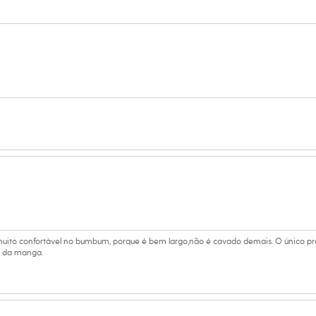
 C&A! ❤
s:
oliamida, 10% elastano
na
 muito confortável no bumbum, porque é bem largo,não é cavado demais. O único p
al da manga.